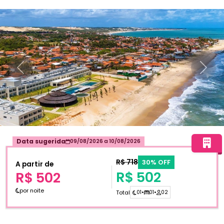
Anterior
Próxi
Data sugerida
09/08/2026
a
10/08/2026
R$ 718
30% OFF
A partir de
R$ 502
R$ 502
por noite
Total
01
•
01
•
02