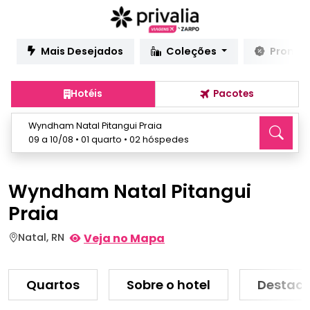
Mais Desejados
Coleções
Promo
Hotéis
Pacotes
Wyndham Natal Pitangui Praia
09 a 10/08 • 01 quarto • 02 hóspedes
Wyndham Natal Pitangui
Praia
Natal, RN
Veja no Mapa
Quartos
Sobre o hotel
Destaq