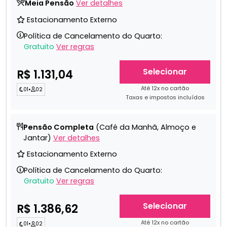
Meia Pensão
Ver detalhes
Estacionamento Externo
Política de Cancelamento do Quarto:
Gratuito
Ver regras
Selecionar
R$ 1.131,04
Até 12x no cartão
01
•
02
Taxas e impostos incluídos
Pensão Completa
(Café da Manhã, Almoço e
Jantar)
Ver detalhes
Estacionamento Externo
Política de Cancelamento do Quarto:
Gratuito
Ver regras
Selecionar
R$ 1.386,62
Até 12x no cartão
01
•
02