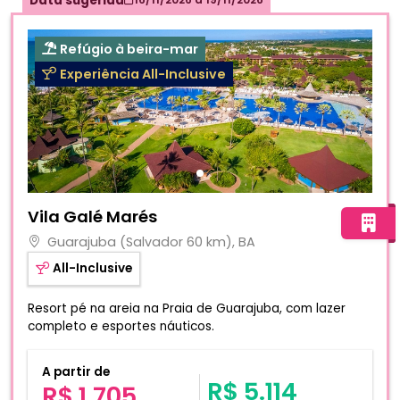
Data sugerida
Refúgio à beira-mar
Experiência All-Inclusive
Fotos do hotel Vila Galé Marés
Vila Galé Marés
Guarajuba (Salvador 60 km), BA
All-Inclusive
Resort pé na areia na Praia de Guarajuba, com lazer
completo e esportes náuticos.
A partir de
R$ 5.114
R$ 1.705