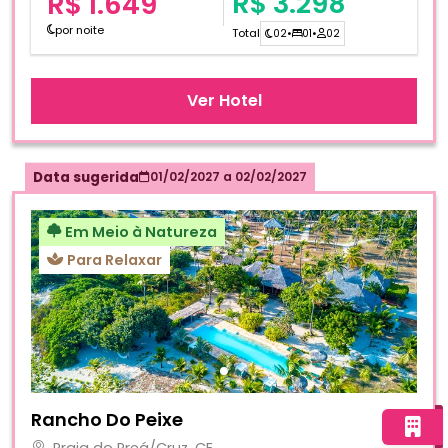
R$ 3.298
R$ 1.649
por noite
Total
02
•
01
•
02
Ver Hotel
Data sugerida
01/02/2027
a
02/02/2027
Em Meio à Natureza
Para Relaxar
Fotos do hotel Rancho Do Peixe
Rancho Do Peixe
Praia do Preá/Cruz, CE