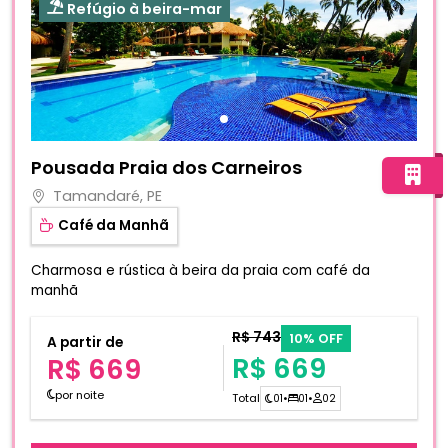
Refúgio à beira-mar
Fotos do hotel Pousada Praia dos Carneiros
Pousada Praia dos Carneiros
Tamandaré, PE
Café da Manhã
Charmosa e rústica à beira da praia com café da
manhã
R$ 743
10% OFF
A partir de
R$ 669
R$ 669
por noite
Total
01
•
01
•
02