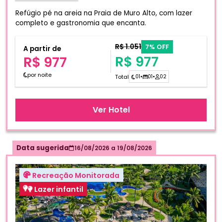
Refúgio pé na areia na Praia de Muro Alto, com lazer
completo e gastronomia que encanta.
R$ 1.051
7% OFF
A partir de
R$ 977
R$ 977
por noite
Total
01
•
01
•
02
Ver Hotel
Data sugerida
16/08/2026
a
19/08/2026
Recreação Monitorada
Lazer infantil