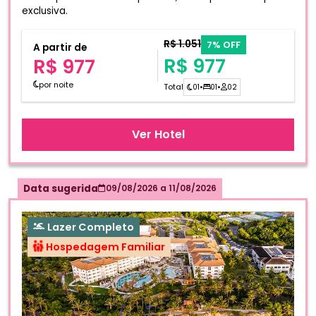
exclusiva.
R$ 1.051
7% OFF
A partir de
R$ 977
R$ 977
por noite
Total
01
•
01
•
02
Ver Hotel
Data sugerida
09/08/2026
a
11/08/2026
Lazer Completo
Hospedagem Familiar