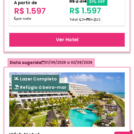
R$ 2.314
31% OFF
A partir de
R$ 1.597
R$ 1.597
por noite
Total
01
•
01
•
02
Ver Hotel
Data sugerida
01/09/2026
a
02/09/2026
Lazer Completo
Refúgio à beira-mar
Fotos do hotel Wish Natal