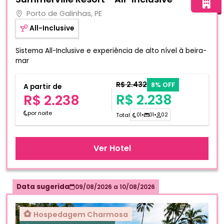
Porto de Galinhas, PE
All-Inclusive
Sistema All-Inclusive e experiência de alto nível à beira-
mar
R$ 2.432
8% OFF
A partir de
R$ 2.238
R$ 2.238
por noite
Total
01
•
01
•
02
Ver Hotel
Data sugerida
09/08/2026
a
10/08/2026
Hospedagem Charmosa