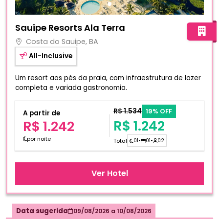
Fotos do hotel Sauipe Resorts Ala Terra
Sauipe Resorts Ala Terra
Costa do Sauipe, BA
All-Inclusive
Um resort aos pés da praia, com infraestrutura de lazer
completa e variada gastronomia.
R$ 1.534
19% OFF
A partir de
R$ 1.242
R$ 1.242
por noite
Total
01
•
01
•
02
Ver Hotel
Data sugerida
09/08/2026
a
10/08/2026