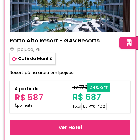
Fotos do hotel Porto Alto Resort - GAV Resorts
Porto Alto Resort - GAV Resorts
Ipojuca, PE
Café da Manhã
Resort pé na areia em Ipojuca.
R$ 773
24% OFF
A partir de
R$ 587
R$ 587
por noite
Total
01
•
01
•
02
Ver Hotel