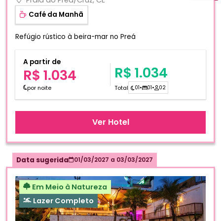
Café da Manhã
Refúgio rústico à beira-mar no Preá
A partir de
R$ 1.034
R$ 1.034
por noite
Total
01
•
01
•
02
Ver Hotel
Data sugerida
01/03/2027
a
03/03/2027
Em Meio à Natureza
Lazer Completo