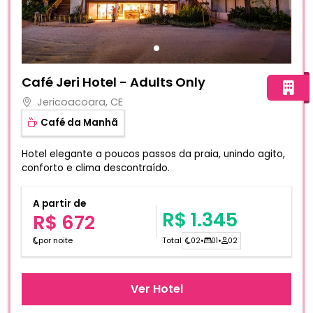
Fotos do hotel Café Jeri Hotel - Adults Only
Café Jeri Hotel - Adults Only
Jericoacoara, CE
Café da Manhã
Hotel elegante a poucos passos da praia, unindo agito,
conforto e clima descontraído.
A partir de
R$ 1.345
R$ 672
por noite
Total
02
•
01
•
02
Ver Hotel