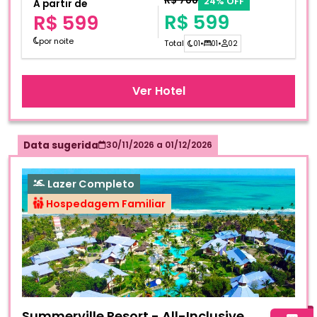
R$ 788
24% OFF
A partir de
R$ 599
R$ 599
por noite
Total
01
•
01
•
02
Ver Hotel
Data sugerida
30/11/2026
a
01/12/2026
Lazer Completo
Hospedagem Familiar
Fotos do hotel Summerville Resort - All-Inclusive
Summerville Resort - All-Inclusive