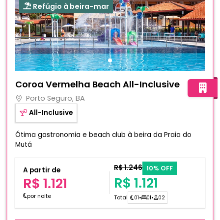
Refúgio à beira-mar
Fotos do hotel Coroa Vermelha Beach All-Inclusive
Coroa Vermelha Beach All-Inclusive
Porto Seguro, BA
All-Inclusive
Ótima gastronomia e beach club à beira da Praia do
Mutá
R$ 1.246
10% OFF
A partir de
R$ 1.121
R$ 1.121
por noite
Total
01
•
01
•
02