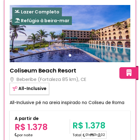
Lazer Completo
Refúgio à beira-mar
Fotos do hotel Coliseum Beach Resort
Coliseum Beach Resort
Beberibe (Fortaleza 85 km), CE
All-Inclusive
All-Inclusive pé na areia inspirado no Coliseu de Roma
A partir de
R$ 1.378
R$ 1.378
por noite
Total
01
•
01
•
02