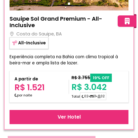
Fotos do hotel Sauipe Sol Grand Premium - All-Inclusive
Sauipe Sol Grand Premium - All-
Inclusive
Costa do Sauipe, BA
All-Inclusive
Experiência completa na Bahia com clima tropical à
beira-mar e ampla lista de lazer.
R$ 3.755
19% OFF
A partir de
R$ 3.042
R$ 1.521
por noite
Total
02
•
01
•
02
Ver Hotel