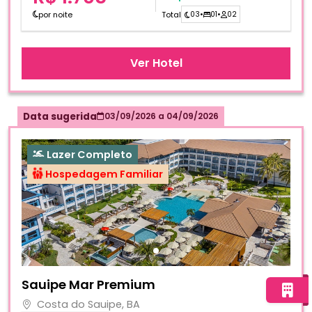
por noite
Total
03
•
01
•
02
Ver Hotel
Data sugerida
03/09/2026
a
04/09/2026
Lazer Completo
Hospedagem Familiar
Fotos do hotel Sauipe Mar Premium
Sauipe Mar Premium
Costa do Sauipe, BA