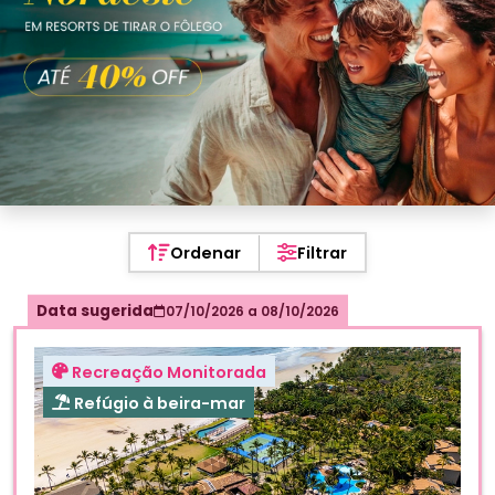
Ordenar
Filtrar
Data sugerida
07/10/2026
a
08/10/2026
Recreação Monitorada
Refúgio à beira-mar