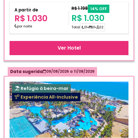
R$ 1.198
14% OFF
A partir de
R$ 1.030
R$ 1.030
por noite
Total
01
•
01
•
02
Ver Hotel
Data sugerida
09/08/2026
a
11/08/2026
Refúgio à beira-mar
Experiência All-Inclusive