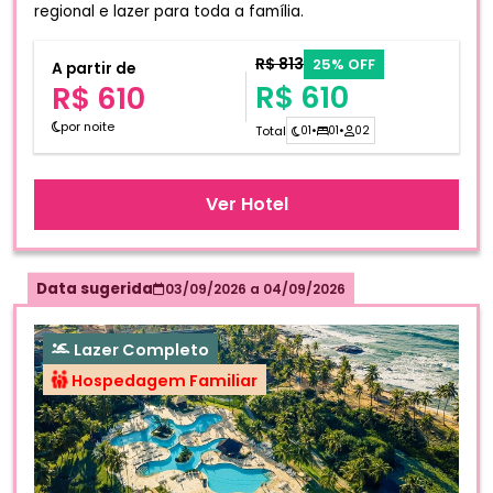
regional e lazer para toda a família.
R$ 813
25% OFF
A partir de
R$ 610
R$ 610
por noite
Total
01
•
01
•
02
Ver Hotel
Data sugerida
03/09/2026
a
04/09/2026
Lazer Completo
Hospedagem Familiar