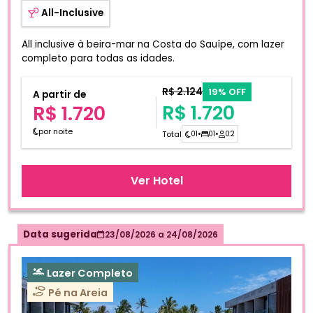
All-Inclusive
All inclusive à beira-mar na Costa do Sauípe, com lazer
completo para todas as idades.
R$ 2.124
19% OFF
A partir de
R$ 1.720
R$ 1.720
por noite
Total
01
•
01
•
02
Ver Hotel
Data sugerida
23/08/2026
a
24/08/2026
Lazer Completo
Pé na Areia