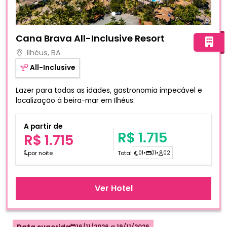
Fotos do hotel Cana Brava All-Inclusive Resort
Cana Brava All-Inclusive Resort
Ilhéus, BA
All-Inclusive
Lazer para todas as idades, gastronomia impecável e
localização à beira-mar em Ilhéus.
A partir de
R$ 1.715
R$ 1.715
por noite
Total
01
•
01
•
02
Ver Hotel
16/11/2026
a
19/11/2026