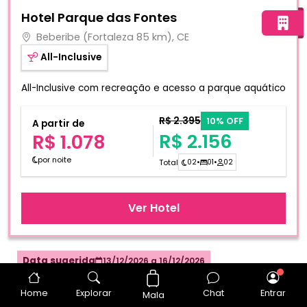
Fotos do hotel Hotel Parque das Fontes
Hotel Parque das Fontes
Beberibe (Fortaleza 85 km), CE
All-Inclusive
All-Inclusive com recreação e acesso a parque aquático
R$ 2.395
10% OFF
A partir de
R$ 2.156
R$ 1.078
por noite
Total
02
•
01
•
02
Ver Hotel
Data sugerida
13/12/2026
a
16/12/2026
Home
Explorar
Chat
Entrar
Mala
Refúgio à beira-mar