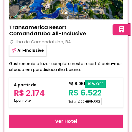
Fotos do hotel Transamerica Resort Comandatuba All-In
Transamerica Resort
Comandatuba All-Inclusive
Ilha de Comandatuba, BA
All-Inclusive
Gastronomia e lazer completo neste resort à beira-mar
situado em paradisíaca ilha baiana.
R$ 8.051
19% OFF
A partir de
R$ 6.522
R$ 2.174
por noite
Total
03
•
01
•
02
Ver Hotel