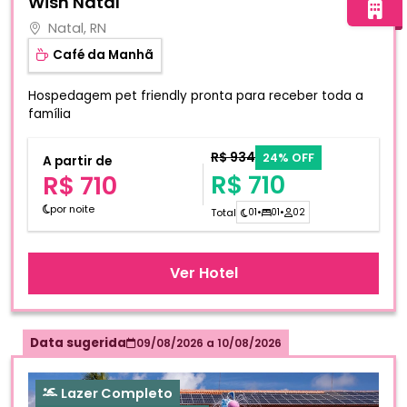
Wish Natal
Natal, RN
Café da Manhã
Hospedagem pet friendly pronta para receber toda a
família
R$ 934
24% OFF
A partir de
R$ 710
R$ 710
por noite
Total
01
•
01
•
02
Ver Hotel
Data sugerida
09/08/2026
a
10/08/2026
Lazer Completo