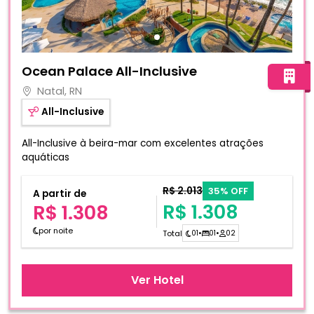
Fotos do hotel Ocean Palace All-Inclusive
Ocean Palace All-Inclusive
Natal, RN
All-Inclusive
All-Inclusive à beira-mar com excelentes atrações
aquáticas
R$ 2.013
35% OFF
A partir de
R$ 1.308
R$ 1.308
por noite
Total
01
•
01
•
02
Ver Hotel