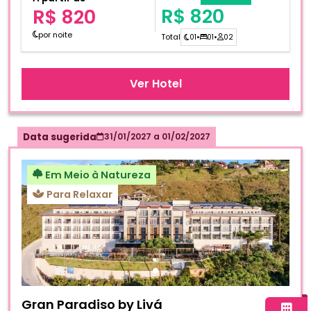
R$ 820
R$ 820
por noite
Total
01
•
01
•
02
Ver Hotel
Data sugerida
31/01/2027
a
01/02/2027
Em Meio à Natureza
Para Relaxar
Fotos do hotel Gran Paradiso by Livá
Gran Paradiso by Livá