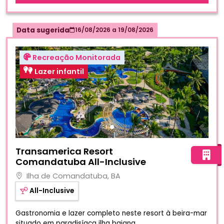
Data sugerida
16/08/2026
a
19/08/2026
Recreação Monitorada
Lazer infantil
Fotos do hotel Transamerica Resort Comandatuba All-In
Transamerica Resort
Comandatuba All-Inclusive
Ilha de Comandatuba, BA
All-Inclusive
Gastronomia e lazer completo neste resort à beira-mar
situado em paradisíaca ilha baiana.