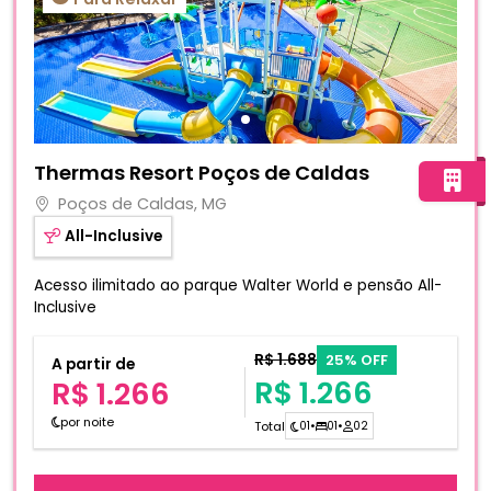
Fotos do hotel Thermas Resort Poços de Caldas
Thermas Resort Poços de Caldas
Poços de Caldas, MG
All-Inclusive
Acesso ilimitado ao parque Walter World e pensão All-
Inclusive
R$ 1.688
25% OFF
A partir de
R$ 1.266
R$ 1.266
por noite
Total
01
•
01
•
02