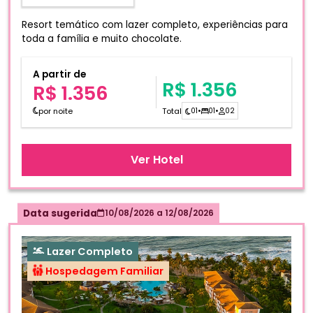
Resort temático com lazer completo, experiências para
toda a família e muito chocolate.
A partir de
R$ 1.356
R$ 1.356
por noite
Total
01
•
01
•
02
Ver Hotel
Data sugerida
10/08/2026
a
12/08/2026
Lazer Completo
Hospedagem Familiar