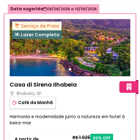
Data sugerida
09/08/2026
a
10/08/2026
Serviço de Praia
Lazer Completo
Fotos do hotel Casa di Sirena Ilhabela
Casa di Sirena Ilhabela
Ilhabela, SP
Café da Manhã
Harmonia e modernidade junto a natureza em hotel à
beira-mar
R$ 1.025
20% OFF
A partir de