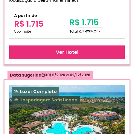
localização à beira-mar em Ilhéus.
A partir de
R$ 1.715
R$ 1.715
por noite
Total
01
•
01
•
02
Ver Hotel
Data sugerida
30/11/2026
a
02/12/2026
Lazer Completo
Hospedagem Sofisticada