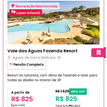
Recreação Monitorada
Lazer infantil
Fotos do hotel Vale das Águas Fazenda Resort
Vale das Águas Fazenda Resort
Águas de Santa Bárbara, SP
Pensão Completa
Resort na natureza, com clima de fazenda e lazer para
todas as idades no interior de SP.
R$ 1.529
46% OFF
A partir de
R$ 825
R$ 825
por noite
Total
01
•
01
•
02