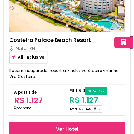
Fotos do hotel Costeira Palace Beach Resort
Costeira Palace Beach Resort
Natal, RN
All-Inclusive
Recém inaugurado, resort all-inclusive à beira-mar na
Vila Costeira.
R$ 1.610
30% OFF
A partir de
R$ 1.127
R$ 1.127
por noite
Total
01
•
01
•
02
Ver Hotel