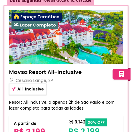
Data sugerida
09/08/2026
a
10/08/2026
Espaço Temático
Lazer Completo
Fotos do hotel Mavsa Resort All-Inclusive
Mavsa Resort All-Inclusive
Cesário Lange, SP
All-Inclusive
Resort All-Inclusive, a apenas 2h de São Paulo e com
lazer completo para todas as idades.
R$ 3.142
30% OFF
A partir de
R$ 2.199
R$ 2.199