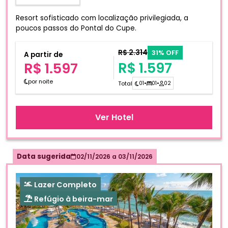
Resort sofisticado com localização privilegiada, a
poucos passos do Pontal do Cupe.
R$ 2.314
31% OFF
A partir de
R$ 1.597
R$ 1.597
por noite
Total
01
•
01
•
02
Ver Hotel
Data sugerida
02/11/2026
a
03/11/2026
Lazer Completo
Refúgio à beira-mar