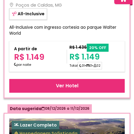
Poços de Caldas, MG
All-Inclusive
All-Inclusive com ingresso cortesia ao parque Walter
World
R$ 1.436
20% OFF
A partir de
R$ 1.149
R$ 1.149
por noite
Total
01
•
01
•
02
Ver Hotel
Data sugerida
08/12/2026
a
11/12/2026
Lazer Completo
Hospedagem Sofisticada