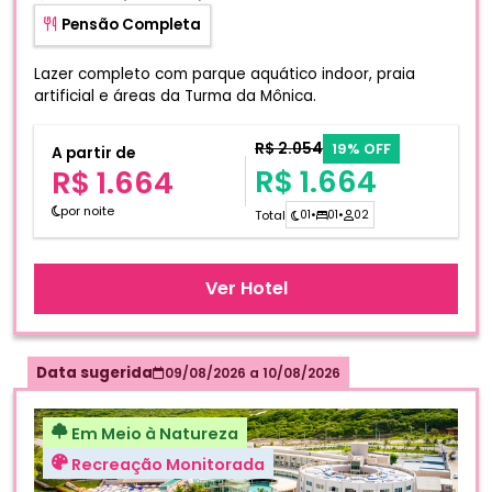
Pensão Completa
Lazer completo com parque aquático indoor, praia
artificial e áreas da Turma da Mônica.
R$ 2.054
19% OFF
A partir de
R$ 1.664
R$ 1.664
por noite
Total
01
•
01
•
02
Ver Hotel
Data sugerida
09/08/2026
a
10/08/2026
Em Meio à Natureza
Recreação Monitorada