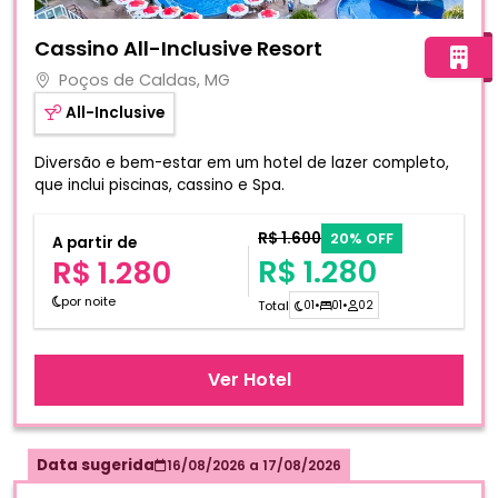
Fotos do hotel Cassino All-Inclusive Resort
Cassino All-Inclusive Resort
Poços de Caldas, MG
All-Inclusive
Diversão e bem-estar em um hotel de lazer completo,
que inclui piscinas, cassino e Spa.
R$ 1.600
20% OFF
A partir de
R$ 1.280
R$ 1.280
por noite
Total
01
•
01
•
02
Ver Hotel
Data sugerida
16/08/2026
a
17/08/2026