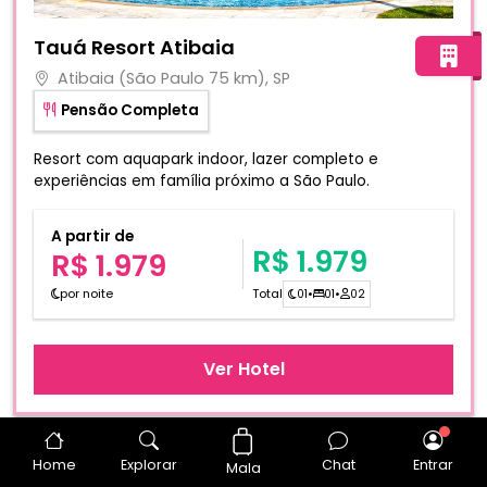
Fotos do hotel Tauá Resort Atibaia
Tauá Resort Atibaia
Atibaia (São Paulo 75 km), SP
Pensão Completa
Resort com aquapark indoor, lazer completo e
experiências em família próximo a São Paulo.
A partir de
R$ 1.979
R$ 1.979
por noite
Total
01
•
01
•
02
Ver Hotel
Data sugerida
03/09/2026
a
04/09/2026
Home
Explorar
Chat
Entrar
Mala