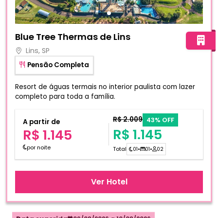
Fotos do hotel Blue Tree Thermas de Lins
Blue Tree Thermas de Lins
Lins, SP
Pensão Completa
Resort de águas termais no interior paulista com lazer
completo para toda a família.
R$ 2.009
43% OFF
A partir de
R$ 1.145
R$ 1.145
por noite
Total
01
•
01
•
02
Ver Hotel