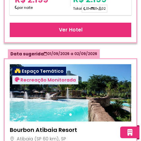
por noite
Total
01
•
01
•
02
Ver Hotel
Data sugerida
01/09/2026
a
02/09/2026
Espaço Temático
Recreação Monitorada
Fotos do hotel Bourbon Atibaia Resort
Bourbon Atibaia Resort
Atibaia (SP 60 km), SP