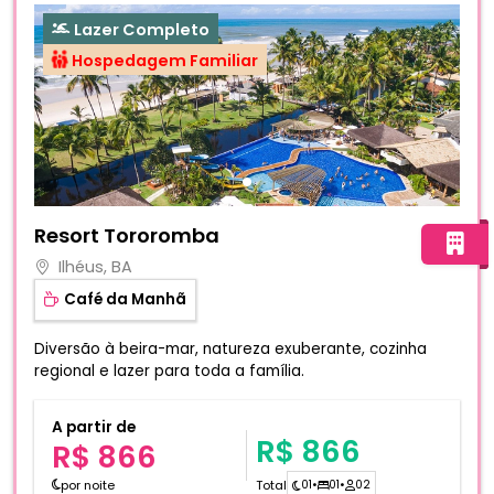
Lazer Completo
Hospedagem Familiar
Fotos do hotel Resort Tororomba
Resort Tororomba
Ilhéus, BA
Café da Manhã
Diversão à beira-mar, natureza exuberante, cozinha
regional e lazer para toda a família.
A partir de
R$ 866
R$ 866
por noite
Total
01
•
01
•
02