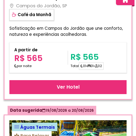
Campos do Jordão, SP
Café da Manhã
Sofisticação em Campos do Jordão que une conforto,
natureza e experiências acolhedoras.
A partir de
R$ 565
R$ 565
por noite
Total
01
•
01
•
02
Ver Hotel
Data sugerida
19/08/2026
a
20/08/2026
Águas Termais
Para Relaxar