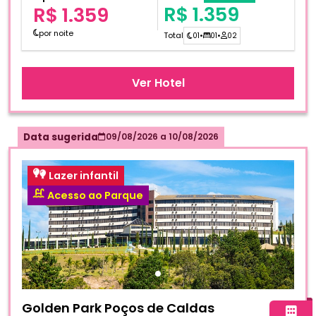
R$ 1.359
R$ 1.359
por noite
Total
01
•
01
•
02
Ver Hotel
Data sugerida
09/08/2026
a
10/08/2026
Lazer infantil
Acesso ao Parque
Fotos do hotel Golden Park Poços de Caldas
Golden Park Poços de Caldas