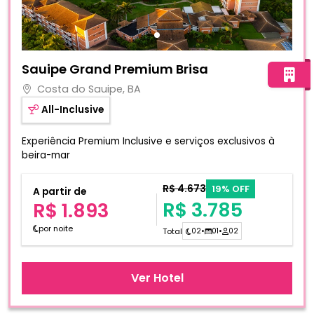
Fotos do hotel Sauipe Grand Premium Brisa
Sauipe Grand Premium Brisa
Costa do Sauipe, BA
All-Inclusive
Experiência Premium Inclusive e serviços exclusivos à
beira-mar
R$ 4.673
19% OFF
A partir de
R$ 3.785
R$ 1.893
por noite
Total
02
•
01
•
02
Ver Hotel