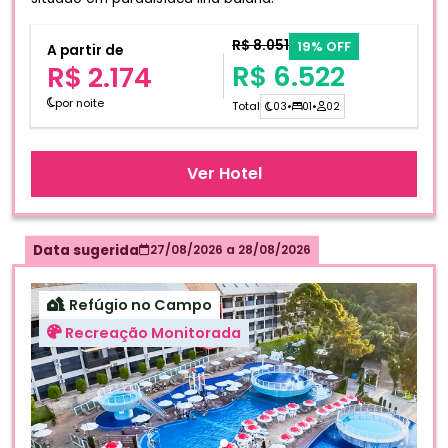
R$ 8.051
19% OFF
A partir de
R$ 6.522
R$ 2.174
por noite
Total
03
•
01
•
02
Ver Hotel
Data sugerida
27/08/2026
a
28/08/2026
Refúgio no Campo
Recreação Monitorada