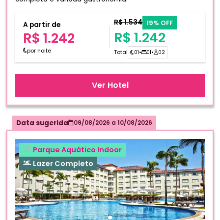
R$ 1.534
19% OFF
A partir de
R$ 1.242
R$ 1.242
por noite
Total
01
•
01
•
02
Ver Hotel
Data sugerida
09/08/2026
a
10/08/2026
Parque Aquático Indoor
Lazer Completo