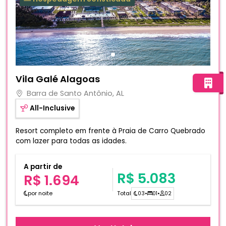
Fotos do hotel Vila Galé Alagoas
Vila Galé Alagoas
Barra de Santo Antônio, AL
All-Inclusive
Resort completo em frente à Praia de Carro Quebrado
com lazer para todas as idades.
A partir de
R$ 5.083
R$ 1.694
por noite
Total
03
•
01
•
02