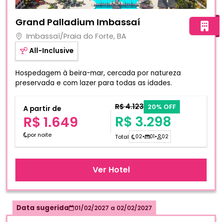
Fotos do hotel Grand Palladium Imbassaí
Grand Palladium Imbassaí
Imbassaí/Praia do Forte, BA
All-Inclusive
Hospedagem à beira-mar, cercada por natureza
preservada e com lazer para todas as idades.
R$ 4.123
20% OFF
A partir de
R$ 3.298
R$ 1.649
por noite
Total
02
•
01
•
02
Ver Hotel
Data sugerida
01/02/2027
a
02/02/2027