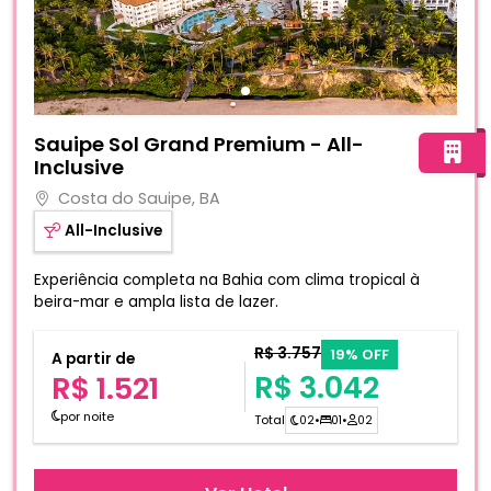
Fotos do hotel Sauipe Sol Grand Premium - All-Inclusive
Sauipe Sol Grand Premium - All-
Inclusive
Costa do Sauipe, BA
All-Inclusive
Experiência completa na Bahia com clima tropical à
beira-mar e ampla lista de lazer.
R$ 3.757
19% OFF
A partir de
R$ 3.042
R$ 1.521
por noite
Total
02
•
01
•
02