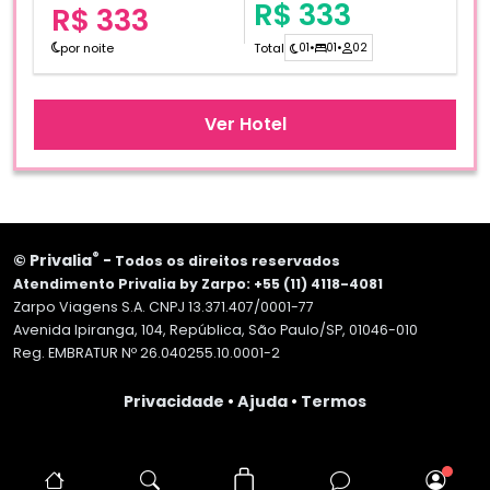
R$ 333
R$ 333
por noite
Total
01
•
01
•
02
Ver Hotel
®
©
Privalia
-
Todos os direitos reservados
Atendimento Privalia by Zarpo: +55 (11) 4118-4081
Zarpo Viagens S.A. CNPJ 13.371.407/0001-77
Avenida Ipiranga, 104, República, São Paulo/SP, 01046-010
Reg. EMBRATUR Nº 26.040255.10.0001-2
Privacidade
•
Ajuda
•
Termos