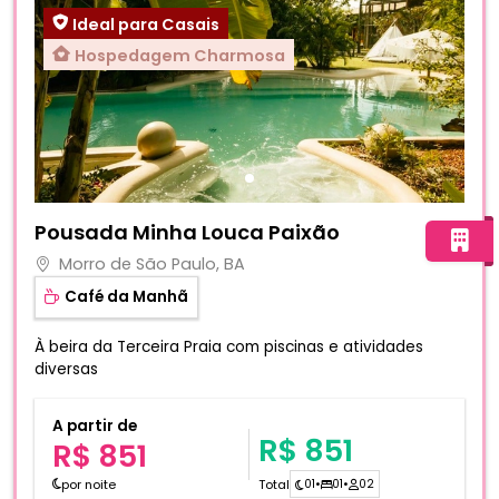
Ideal para Casais
Hospedagem Charmosa
Fotos do hotel Pousada Minha Louca Paixão
Pousada Minha Louca Paixão
Morro de São Paulo, BA
Café da Manhã
À beira da Terceira Praia com piscinas e atividades
diversas
A partir de
R$ 851
R$ 851
por noite
Total
01
•
01
•
02