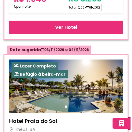
por noite
Total
02
•
01
•
02
Ver Hotel
Data sugerida
03/11/2026
a
04/11/2026
Lazer Completo
Refúgio à beira-mar
Fotos do hotel Hotel Praia do Sol
Hotel Praia do Sol
Ilhéus, BA