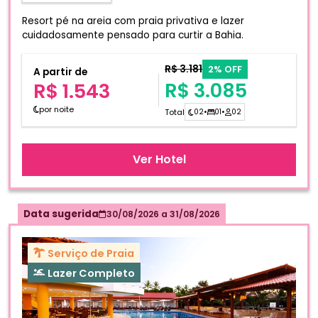
Resort pé na areia com praia privativa e lazer
cuidadosamente pensado para curtir a Bahia.
R$ 3.181
2% OFF
A partir de
R$ 3.085
R$ 1.543
por noite
Total
02
•
01
•
02
Ver Hotel
Data sugerida
30/08/2026
a
31/08/2026
Serviço de Praia
Lazer Completo