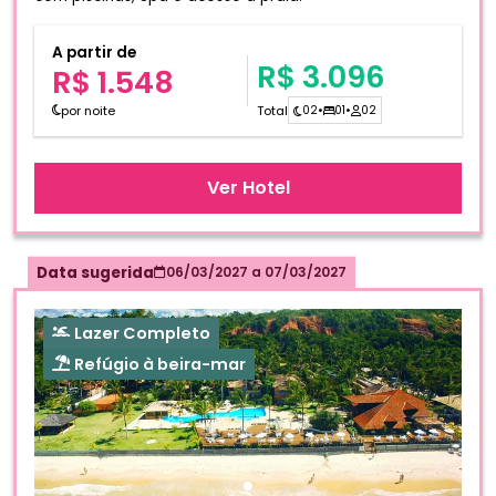
A partir de
R$ 3.096
R$ 1.548
por noite
Total
02
•
01
•
02
Ver Hotel
Data sugerida
06/03/2027
a
07/03/2027
Lazer Completo
Refúgio à beira-mar