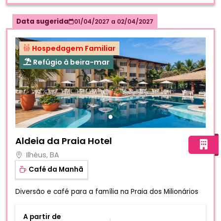
Data sugerida
01/04/2027
a
02/04/2027
Hospedagem Familiar
Refúgio à beira-mar
Fotos do hotel Aldeia da Praia Hotel
Aldeia da Praia Hotel
Ilhéus, BA
Café da Manhã
Diversão e café para a família na Praia dos Milionários
A partir de