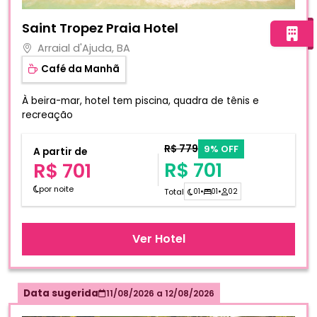
Fotos do hotel Saint Tropez Praia Hotel
Saint Tropez Praia Hotel
Arraial d'Ajuda, BA
Café da Manhã
À beira-mar, hotel tem piscina, quadra de tênis e
recreação
R$ 779
9% OFF
A partir de
R$ 701
R$ 701
por noite
Total
01
•
01
•
02
Ver Hotel
Data sugerida
11/08/2026
a
12/08/2026