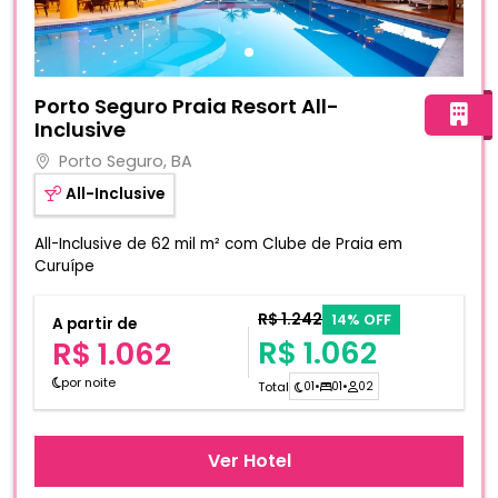
Fotos do hotel Porto Seguro Praia Resort All-Inclusive
Porto Seguro Praia Resort All-
Inclusive
Porto Seguro, BA
All-Inclusive
All-Inclusive de 62 mil m² com Clube de Praia em
Curuípe
R$ 1.242
14% OFF
A partir de
R$ 1.062
R$ 1.062
por noite
Total
01
•
01
•
02
Ver Hotel