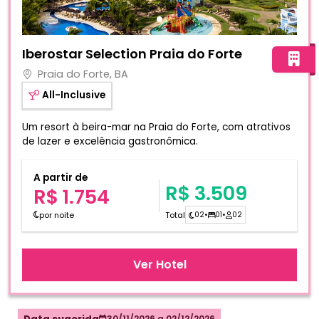
Fotos do hotel Iberostar Selection Praia do Forte
Iberostar Selection Praia do Forte
Praia do Forte, BA
All-Inclusive
Um resort à beira-mar na Praia do Forte, com atrativos
de lazer e excelência gastronômica.
A partir de
R$ 3.509
R$ 1.754
por noite
Total
02
•
01
•
02
Ver Hotel
30/11/2026
a
02/12/2026