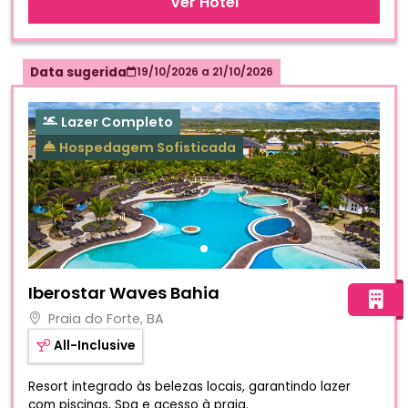
Ver Hotel
Data sugerida
19/10/2026
a
21/10/2026
Lazer Completo
Hospedagem Sofisticada
Fotos do hotel Iberostar Waves Bahia
Iberostar Waves Bahia
Praia do Forte, BA
All-Inclusive
Resort integrado às belezas locais, garantindo lazer
com piscinas, Spa e acesso à praia.