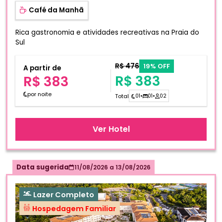
Café da Manhã
Rica gastronomia e atividades recreativas na Praia do
Sul
R$ 476
19% OFF
A partir de
R$ 383
R$ 383
por noite
Total
01
•
01
•
02
Ver Hotel
Data sugerida
11/08/2026
a
13/08/2026
Lazer Completo
Hospedagem Familiar