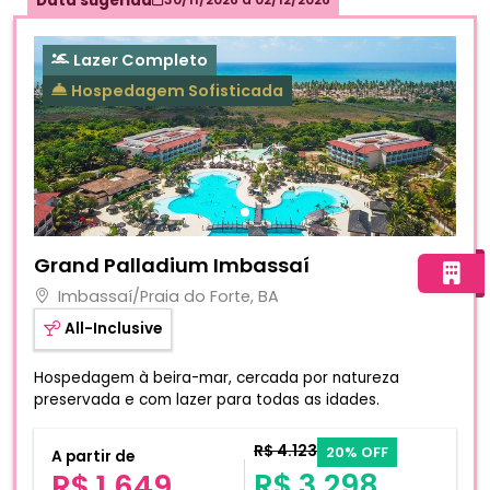
Data sugerida
Lazer Completo
Hospedagem Sofisticada
Fotos do hotel Grand Palladium Imbassaí
Grand Palladium Imbassaí
Imbassaí/Praia do Forte, BA
All-Inclusive
Hospedagem à beira-mar, cercada por natureza
preservada e com lazer para todas as idades.
R$ 4.123
20% OFF
A partir de
R$ 3.298
R$ 1.649