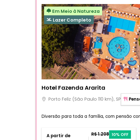
Em Meio à Natureza
Lazer Completo
Fotos do hotel Hotel Fazenda Ararita
Hotel Fazenda Ararita
Porto Feliz (São Paulo 110 km), SP
Pens
Diversão para toda a família, com pensão com
R$ 1.208
10% OFF
A partir de