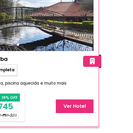
nda Itáytyba
yba
mpleta
a, piscina aquecida e muito mais
19% OFF
745
Ver Hotel
1
•
01
•
02