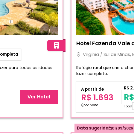
sort
Fotos do hotel Hotel Faze
Hotel Fazenda Vale 
Virgínia / Sul de Minas,
Completa
azer para todas as idades
Refúgio rural que une o ch
lazer completo.
R$ 2
A partir de
R$
R$ 1.693
Ver Hotel
por noite
Total
Data sugerida
01/09/2026