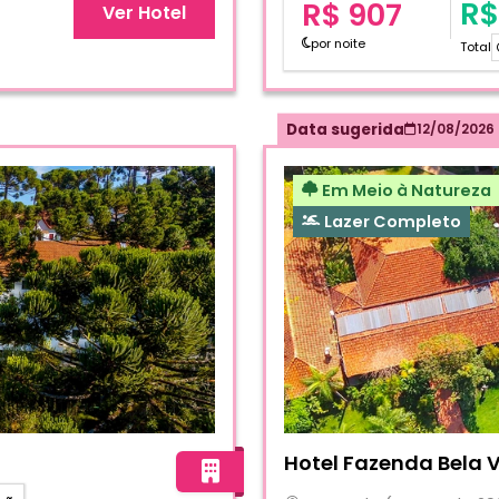
R$
R$ 907
Ver Hotel
por noite
Total
Data sugerida
12/08/2026
Em Meio à Natureza
Lazer Completo
Fotos do hotel Hotel Fazen
Hotel Fazenda Bela V