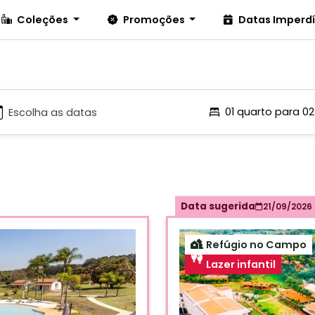
Coleções
Promoções
Datas Imperd
01 quarto para 0
Data sugerida
21/09/2026
Refúgio no Campo
Lazer infantil