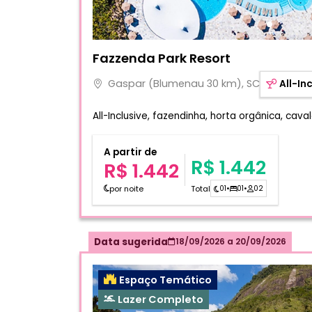
Fotos do hotel Fazzenda Park Resort
Fazzenda Park Resort
Gaspar (Blumenau 30 km), SC
All-In
All-Inclusive, fazendinha, horta orgânica, cava
A partir de
R$ 1.442
R$ 1.442
por noite
Total
01
•
01
•
02
Data sugerida
18/09/2026
a
20/09/2026
Espaço Temático
Lazer Completo