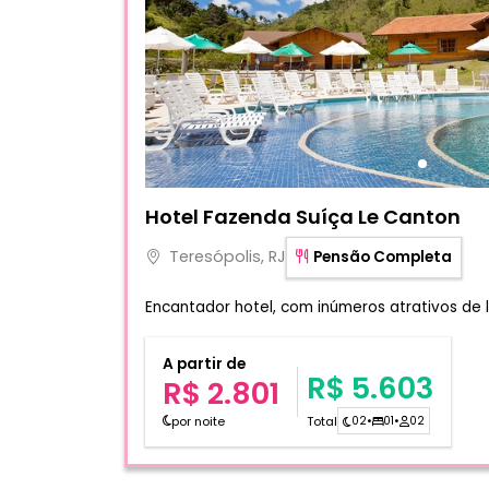
Fotos do hotel Hotel Fazenda Suíça Le Can
Hotel Fazenda Suíça Le Canton
Teresópolis, RJ
Pensão Completa
Encantador hotel, com inúmeros atrativos de 
A partir de
R$ 5.603
R$ 2.801
por noite
Total
02
•
01
•
02