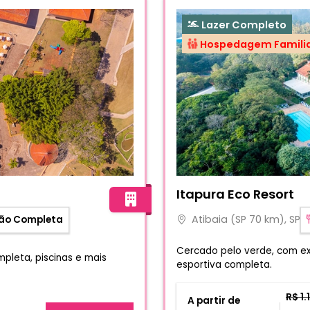
Lazer Completo
Hospedagem Famili
Fotos do hotel Itapura Eco
Itapura Eco Resort
Atibaia (SP 70 km), SP
ão Completa
Cercado pelo verde, com ext
pleta, piscinas e mais
esportiva completa.
R$ 1.
A partir de