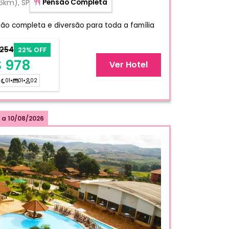
6km), SP
Pensão Completa
são completa e diversão para toda a família
.254
22% OFF
 978
Ver Hotel
01
•
01
•
02
a
10/08/2026