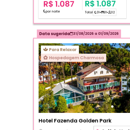
R$ 1.087
R$ 1.087
por noite
Total
01
•
01
•
02
Data sugerida
31/08/2026
a
01/09/2026
Para Relaxar
Hospedagem Charmosa
Fotos do hotel Hotel Fazenda Golden Park
Hotel Fazenda Golden Park