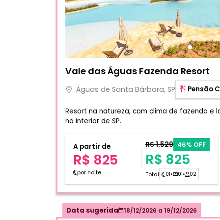
Fotos do hotel Vale das Águas Fazenda Re
Vale das Águas Fazenda Resort
Águas de Santa Bárbara, SP
Pensão 
Resort na natureza, com clima de fazenda e l
no interior de SP.
R$ 1.529
46% OFF
A partir de
R$ 825
R$ 825
por noite
Total
01
•
01
•
02
Data sugerida
18/12/2026
a
19/12/2026