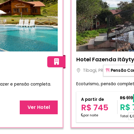
ton
Fotos do hotel Hotel Faze
Hotel Fazenda Itáyt
Tibagi, PR
Pensão Co
Ecoturismo, pensão complet
lazer e pensão completa.
R$ 919
A partir de
R$ 
R$ 745
Ver Hotel
por noite
Total
0