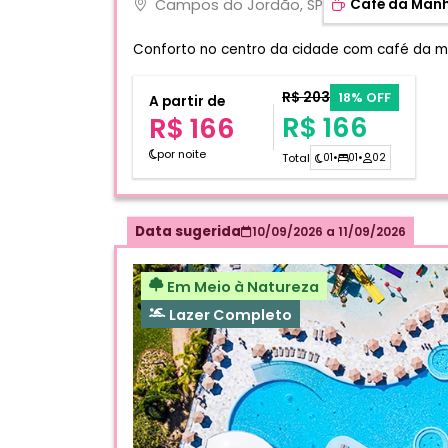
Campos do Jordão, SP
Café da Man
Conforto no centro da cidade com café da m
R$ 203
18% OFF
A partir de
R$ 166
R$ 166
por noite
Total
01
•
01
•
02
Data sugerida
10/09/2026
a
11/09/2026
Em Meio à Natureza
Lazer Completo