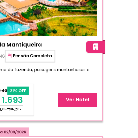
nda Vale da Mantiqueira
da Mantiqueira
 MG
Pensão Completa
arme da fazenda, paisagens montanhosas e
.143
21% OFF
 1.693
Ver Hotel
01
•
01
•
02
a
02/09/2026