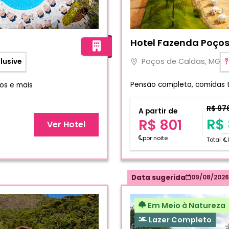
Fotos do hotel Hotel Faze
Hotel Fazenda Poços
Poços de Caldas, MG
clusive
Pensão completa, comidas tí
los e mais
R$ 97
A partir de
R$ 
R$ 801
Ver Hotel
por noite
Total
Data sugerida
09/08/2026
Em Meio à Natureza
Lazer Completo