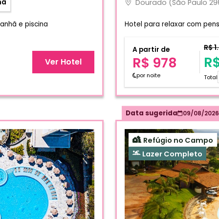
Dourado (São Paulo 29
hã
anhã e piscina
Hotel para relaxar com pen
R$ 1
A partir de
R$
R$ 978
Ver Hotel
por noite
Total
Data sugerida
09/08/2026
Refúgio no Campo
Lazer Completo