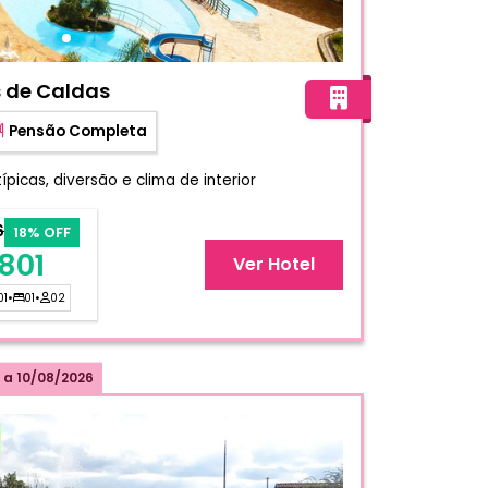
nda Poços de Caldas
 de Caldas
Pensão Completa
picas, diversão e clima de interior
6
18% OFF
801
Ver Hotel
01
•
01
•
02
a
10/08/2026