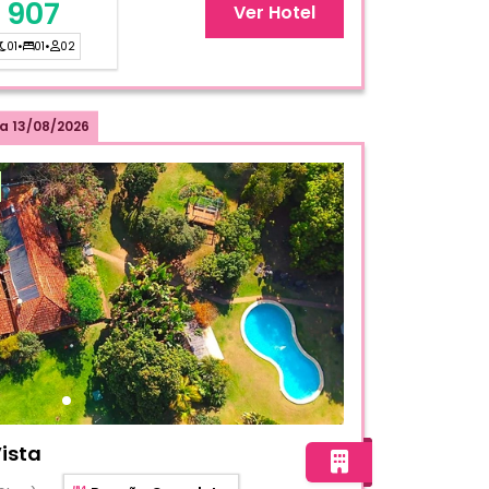
 907
Ver Hotel
01
•
01
•
02
a
13/08/2026
da Bela Vista
ista