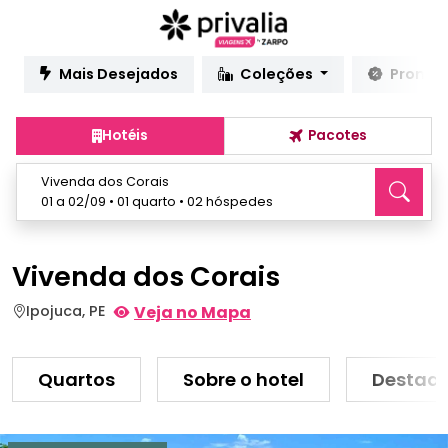
Mais Desejados
Coleções
Promo
Hotéis
Pacotes
Vivenda dos Corais
01 a 02/09 • 01 quarto • 02 hóspedes
Vivenda dos Corais
Ipojuca, PE
Veja no Mapa
Quartos
Sobre o hotel
Destaq