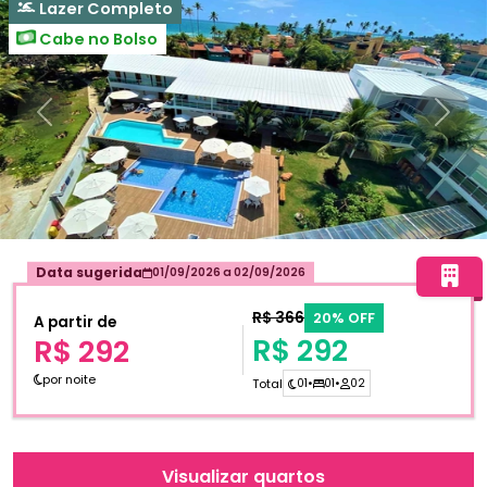
Lazer Completo
Cabe no Bolso
Anterior
Próxi
Data sugerida
01/09/2026
a
02/09/2026
R$ 366
20% OFF
A partir de
R$ 292
R$ 292
por noite
Total
01
•
01
•
02
Visualizar quartos