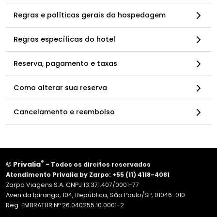
Regras e políticas gerais da hospedagem
Regras específicas do hotel
Reserva, pagamento e taxas
Como alterar sua reserva
Cancelamento e reembolso
®
©
Privalia
-
Todos os direitos reservados
Atendimento Privalia by Zarpo: +55 (11) 4118-4081
Zarpo Viagens S.A. CNPJ 13.371.407/0001-77
Avenida Ipiranga, 104, República, São Paulo/SP, 01046-010
Reg. EMBRATUR Nº 26.040255.10.0001-2