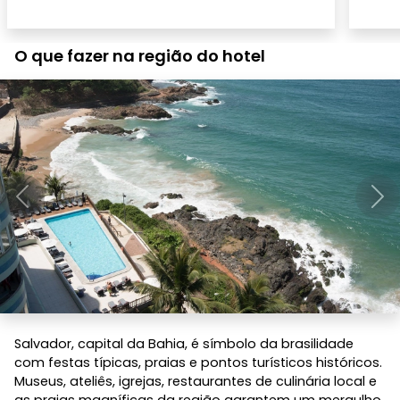
O que fazer na região do hotel
Anterior
Pró
Salvador, capital da Bahia, é símbolo da brasilidade
com festas típicas, praias e pontos turísticos históricos.
Museus, ateliês, igrejas, restaurantes de culinária local e
as praias magníficas da região garantem um mergulho