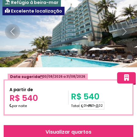
Refúgio à beira-mar
Excelente localização
Anterior
Próxi
Data sugerida
30/08/2026
a
31/08/2026
A partir de
R$ 540
R$ 540
por noite
Total
01
•
01
•
02
Visualizar quartos