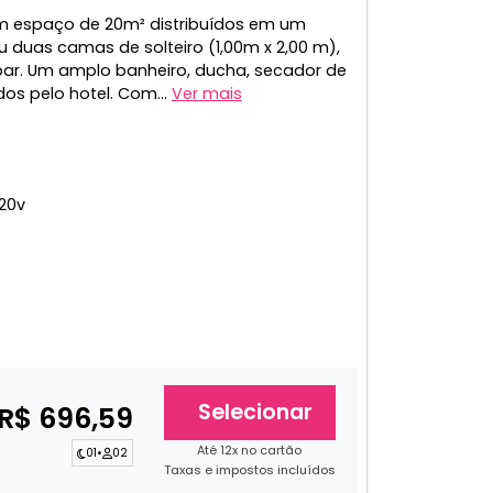
m espaço de 20m² distribuídos em um
 duas camas de solteiro (1,00m x 2,00 m),
obar. Um amplo banheiro, ducha, secador de
s pelo hotel. Com...
Ver mais
20v
Selecionar
R$ 696,59
Até 12x no cartão
01
•
02
Taxas e impostos incluídos