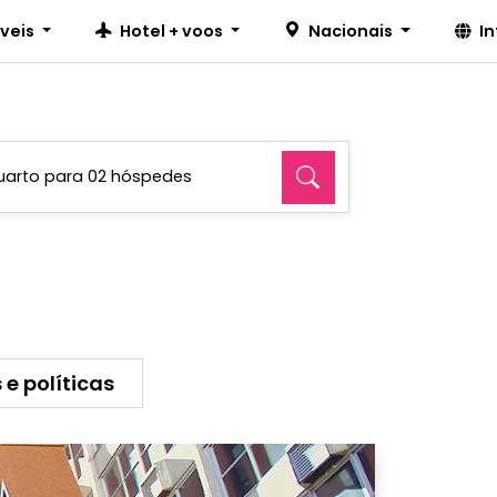
íveis
Hotel + voos
Nacionais
I
uarto para 02 hóspedes
 e políticas