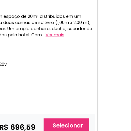
m espaço de 20m² distribuídos em um
 duas camas de solteiro (1,00m x 2,00 m),
obar. Um amplo banheiro, ducha, secador de
s pelo hotel. Com...
Ver mais
20v
Selecionar
R$ 696,59