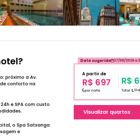
hotel?
Data sugerida
27/09/2026
a
A partir de
o: próximo a Av.
R$ 
R$ 697
a de conforto na
por noite
Total
01
•
o 24h e SPA com custo
odidades.
Visualizar quartos
pital, o Spa Satsanga
ssagem e