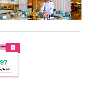
28/09/2026
697
01
•
02