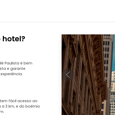
 hotel?
alé Paulista é bem
ista e garante
experiência.
Anterior
a tem fácil acesso ao
ca a 3 km, e do boêmio
km.