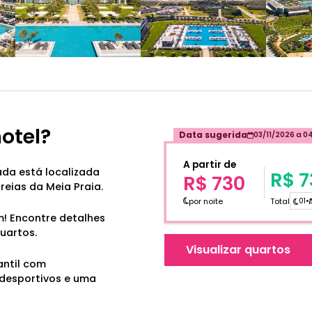
hotel?
Data sugerida
03/11/2026
a
04
A partir de
ada está localizada
R$ 7
R$ 730
reias da Meia Praia.
por noite
Total
01
•
m! Encontre detalhes
uartos.
Visualizar quartos
antil com
idesportivos e uma