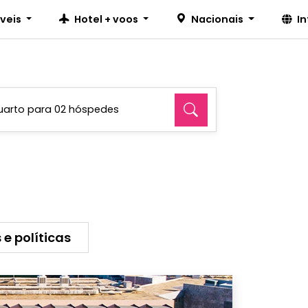
íveis
Hotel + voos
Nacionais
I
uarto para 02 hóspedes
 e políticas