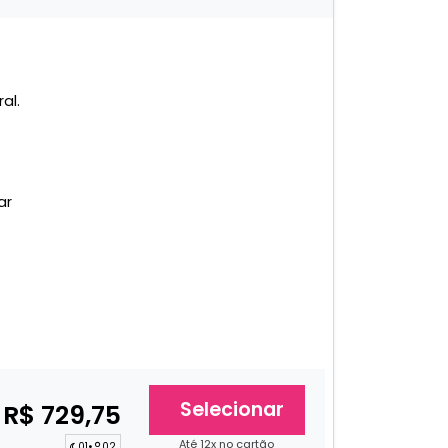
al.
ar
Selecionar
R$ 729,75
Até 12x no cartão
01
•
02