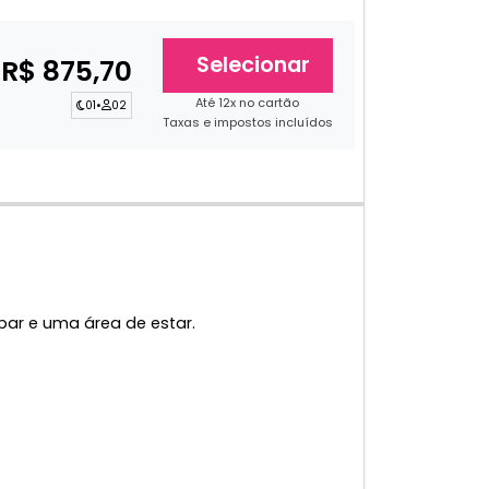
Selecionar
R$ 875,70
Até 12x no cartão
01
•
02
Taxas e impostos incluídos
bar e uma área de estar.