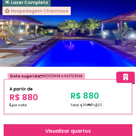
Lazer Completo
Hospedagem Charmosa
Anterior
Próxi
Data sugerida
03/11/2026
a
04/11/2026
A partir de
R$ 880
R$ 880
por noite
Total
01
•
01
•
02
Visualizar quartos