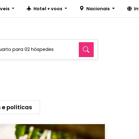
íveis
Hotel + voos
Nacionais
I
uarto para 02 hóspedes
 e políticas