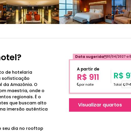
hotel?
Data sugerida
30/04/2027
a
A partir de
to de hotelaria
R$ 9
R$ 911
 sofisticação
al da Amazônia. O
por noite
Total
01
•
com maestria, onde o
tos regionais. É o
antes que buscam alto
Visualizar quartos
ma imersão autêntica
o seu dia no rooftop