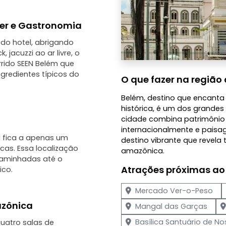
zer e Gastronomia
 do hotel, abrigando
jacuzzi ao ar livre, o
rrido SEEN Belém que
gredientes típicos do
O que fazer na região 
Belém, destino que encanta p
histórica, é um dos grandes 
cidade combina patrimônio h
internacionalmente e paisa
l fica a apenas um
destino vibrante que revela
cas. Essa localização
amazônica.
caminhadas até o
Atrações próximas ao
ico.
Mercado Ver-o-Peso
azônica
Mangal das Garças
Basílica Santuário de N
uatro salas de