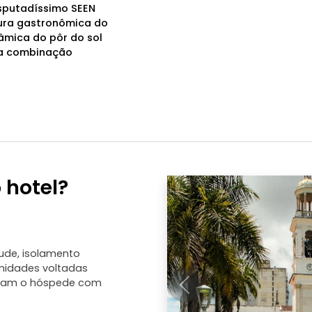
sputadíssimo SEEN
tura gastronômica do
râmica do pôr do sol
ma combinação
 hotel?
ude, isolamento
unidades voltadas
teiam o hóspede com
Anterior