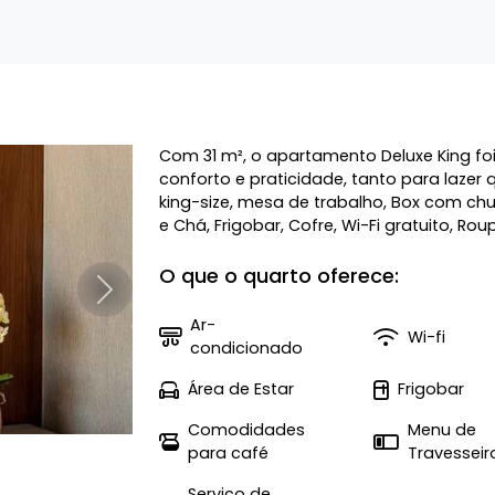
Com 31 m², o apartamento Deluxe King f
conforto e praticidade, tanto para laze
king-size, mesa de trabalho, Box com ch
e Chá, Frigobar, Cofre, Wi-Fi gratuito, Roup
O que o quarto oferece:
Próximo
Ar-
Wi-fi
condicionado
Área de Estar
Frigobar
Comodidades
Menu de
para café
Travesseir
Serviço de