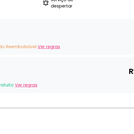
despertar
ão Reembolsável
Ver regras
R
ratuito
Ver regras