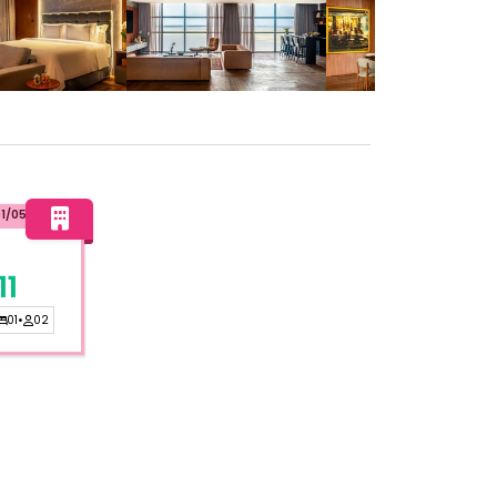
01/05/2027
11
01
•
02