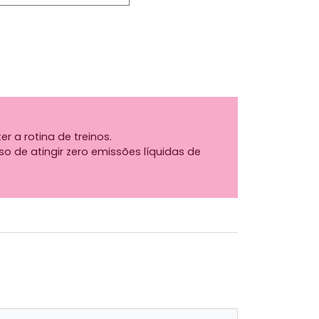
 a rotina de treinos.
o de atingir zero emissões líquidas de