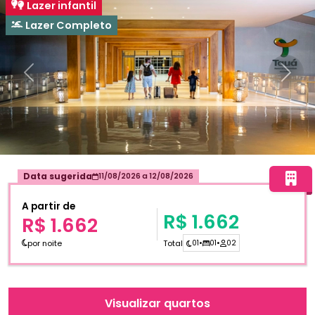
Lazer infantil
Lazer Completo
Anterior
Próxi
Data sugerida
11/08/2026
a
12/08/2026
A partir de
R$ 1.662
R$ 1.662
por noite
Total
01
•
01
•
02
Visualizar quartos