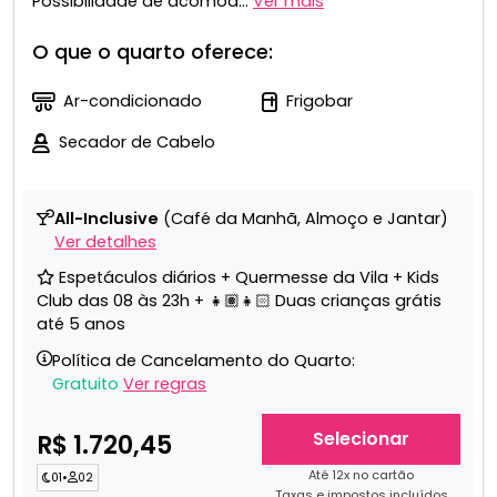
Possibilidade de acomod...
Ver mais
O que o quarto oferece:
Ar-condicionado
Frigobar
Secador de Cabelo
All-Inclusive
(Café da Manhã, Almoço e Jantar)
Ver detalhes
Espetáculos diários + Quermesse da Vila + Kids
Club das 08 às 23h + 👧🏽👧🏻 Duas crianças grátis
até 5 anos
Política de Cancelamento do Quarto:
Gratuito
Ver regras
Selecionar
R$ 1.720,45
Até 12x no cartão
01
•
02
Taxas e impostos incluídos