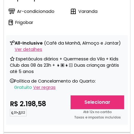
Ar-condicionado
Varanda
Frigobar
All-Inclusive
(Café da Manhã, Almoço e Jantar)
Ver detalhes
Espetáculos diários + Quermesse da Vila + Kids
Club das 08 às 23h + 👧🏽👧🏻 Duas crianças grátis
até 5 anos
Política de Cancelamento do Quarto:
Gratuito
Ver regras
Selecionar
R$ 2.198,58
Até 12x no cartão
01
•
02
Taxas e impostos incluídos