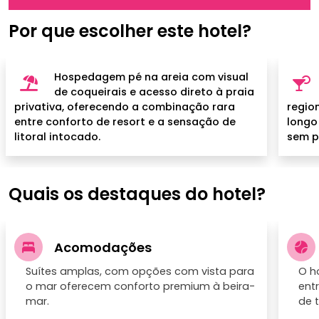
Por que escolher este hotel?
Hospedagem pé na areia com visual
de coqueirais e acesso direto à praia
privativa, oferecendo a combinação rara
regio
entre conforto de resort e a sensação de
longo 
litoral intocado.
sem p
Quais os destaques do hotel?
Acomodações
Suítes amplas, com opções com vista para
O h
o mar oferecem conforto premium à beira-
ent
mar.
de t