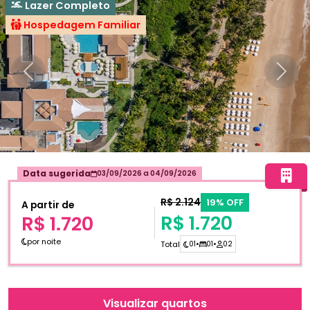
Lazer Completo
Hospedagem Familiar
Anterior
Próxi
Data sugerida
03/09/2026
a
04/09/2026
R$ 2.124
19% OFF
A partir de
R$ 1.720
R$ 1.720
por noite
Total
01
•
01
•
02
Visualizar quartos