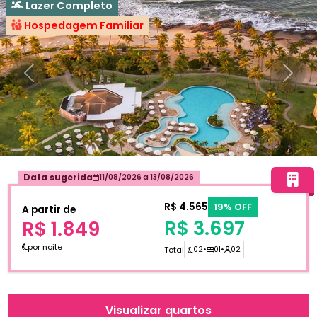
Lazer Completo
Hospedagem Familiar
Anterior
Próxi
Data sugerida
11/08/2026
a
13/08/2026
R$ 4.565
19% OFF
A partir de
R$ 3.697
R$ 1.849
por noite
Total
02
•
01
•
02
Visualizar quartos