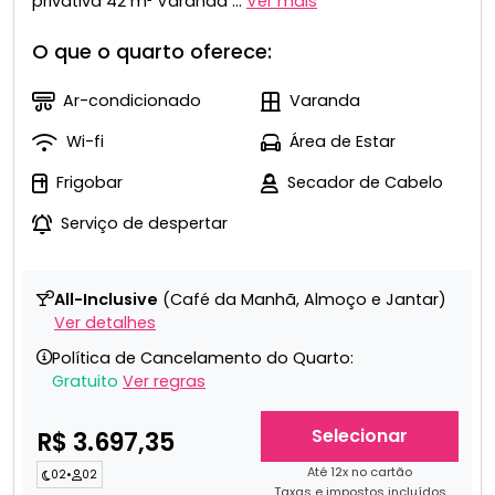
privativa 42 m² Varanda ...
Ver mais
O que o quarto oferece:
Ar-condicionado
Varanda
Wi-fi
Área de Estar
Frigobar
Secador de Cabelo
Serviço de despertar
All-Inclusive
(Café da Manhã, Almoço e Jantar)
Ver detalhes
Política de Cancelamento do Quarto:
Gratuito
Ver regras
Selecionar
R$ 3.697,35
Até 12x no cartão
02
•
02
Taxas e impostos incluídos