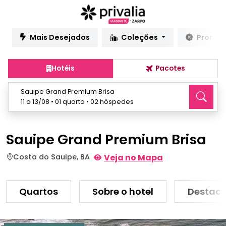
Mais Desejados
Coleções
Promo
Hotéis
Pacotes
Sauipe Grand Premium Brisa
11 a 13/08 • 01 quarto • 02 hóspedes
Sauipe Grand Premium Brisa
Costa do Sauipe, BA
Veja no Mapa
Quartos
Sobre o hotel
Destaq