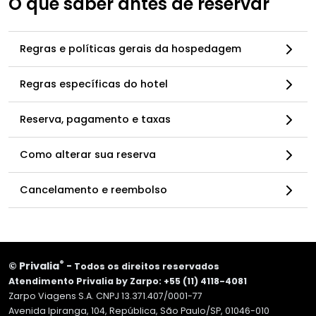
O que saber antes de reservar
Regras e políticas gerais da hospedagem
Regras específicas do hotel
Reserva, pagamento e taxas
Como alterar sua reserva
Cancelamento e reembolso
®
©
Privalia
-
Todos os direitos reservados
Atendimento Privalia by Zarpo: +55 (11) 4118-4081
Zarpo Viagens S.A. CNPJ 13.371.407/0001-77
Avenida Ipiranga, 104, República, São Paulo/SP, 01046-010