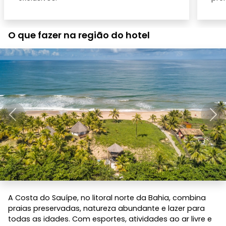
O que fazer na região do hotel
Anterior
Pró
A Costa do Sauípe, no litoral norte da Bahia, combina
praias preservadas, natureza abundante e lazer para
todas as idades. Com esportes, atividades ao ar livre e