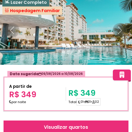
Lazer Completo
Hospedagem Familiar
Anterior
Próxi
Data sugerida
09/08/2026
a
10/08/2026
A partir de
R$ 349
R$ 349
por noite
Total
01
•
01
•
02
Visualizar quartos