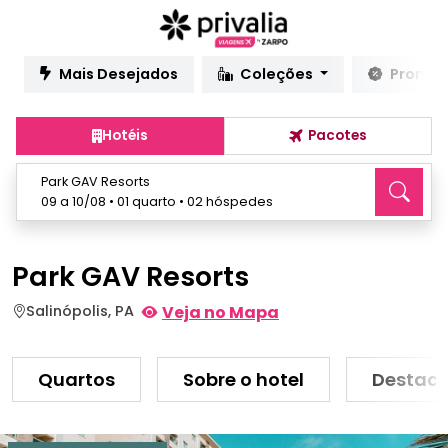
Mais Desejados
Coleções
Promo
Hotéis
Pacotes
Park GAV Resorts
09 a 10/08 • 01 quarto • 02 hóspedes
Park GAV Resorts
Salinópolis, PA
Veja no Mapa
Quartos
Sobre o hotel
Destaq