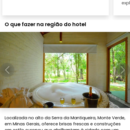
expl
O que fazer na região do hotel
Anterior
Pró
Localizada no alto da Serra da Mantiqueira, Monte Verde,
em Minas Gerais, oferece brisas frescas e construções
em estilo europeu que abrilhantam à cidade com um