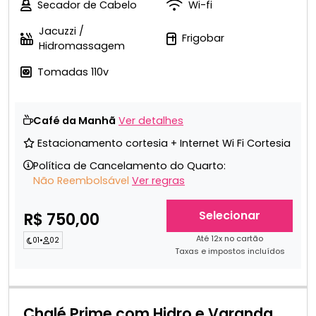
Secador de Cabelo
Wi-fi
Jacuzzi /
Frigobar
Hidromassagem
Tomadas 110v
Café da Manhã
Ver detalhes
Estacionamento cortesia + Internet Wi Fi Cortesia
Política de Cancelamento do Quarto:
Não Reembolsável
Ver regras
Selecionar
R$ 750,00
Até 12x no cartão
01
•
02
Taxas e impostos incluídos
Chalé Prime com Hidro e Varanda