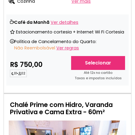
Cozinha
Ver mais
Café da Manhã
Ver detalhes
Estacionamento cortesia + Internet Wi Fi Cortesia
Política de Cancelamento do Quarto:
Não Reembolsável
Ver regras
Selecionar
R$ 750,00
Até 12x no cartão
01
•
02
Taxas e impostos incluídos
Chalé Prime com Hidro, Varanda
Privativa e Cama Extra - 60m²