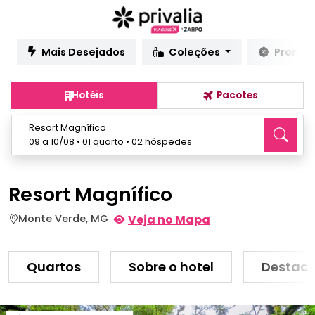
Mais Desejados
Coleções
Promo
Hotéis
Pacotes
Resort Magnífico
09 a 10/08 • 01 quarto • 02 hóspedes
Resort Magnífico
Monte Verde, MG
Veja no Mapa
Quartos
Sobre o hotel
Destaq