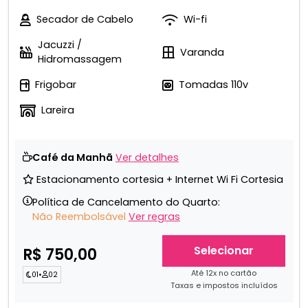
Secador de Cabelo
Wi-fi
Jacuzzi /
Varanda
Hidromassagem
Frigobar
Tomadas 110v
Lareira
Café da Manhã
Ver detalhes
Estacionamento cortesia + Internet Wi Fi Cortesia
Política de Cancelamento do Quarto:
Não Reembolsável
Ver regras
Selecionar
R$ 750,00
Até 12x no cartão
01
•
02
Taxas e impostos incluídos