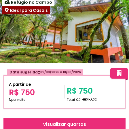
Refúgio no Campo
Ideal para Casais
Anterior
Próxi
Data sugerida
09/08/2026
a
10/08/2026
A partir de
R$ 750
R$ 750
por noite
Total
01
•
01
•
02
Visualizar quartos