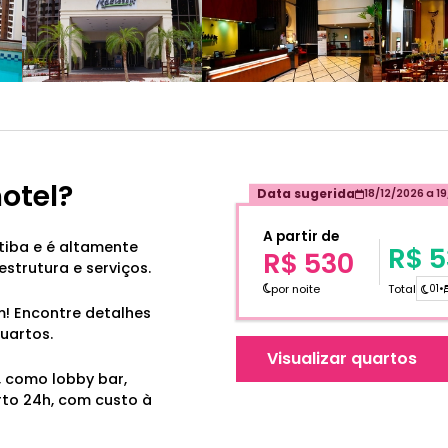
hotel?
Data sugerida
18/12/2026
a
19
A partir de
tiba e é altamente
R$ 
R$ 530
strutura e serviços.
por noite
Total
01
•
m! Encontre detalhes
uartos.
Visualizar quartos
 como lobby bar,
rto 24h, com custo à