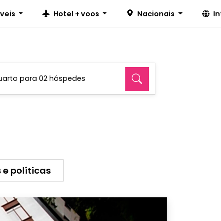
íveis
Hotel + voos
Nacionais
I
uarto para 02 hóspedes
 e políticas