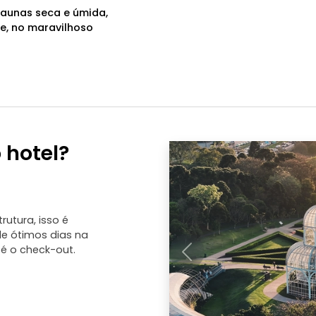
saunas seca e úmida,
te, no maravilhoso
 hotel?
rutura, isso é
 de ótimos dias na
é o check-out.
Anterior