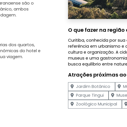
paranaense são o
tânico, ambos
pedagem.
O que fazer na região 
Curitiba, conhecida por sua 
ias dos quartos,
referência em urbanismo e 
onômicas do hotel e
cultura e organização. A ci
ua viagem.
museus e uma gastronomia d
busca equilíbrio entre natur
Atrações próximas ao
Jardim Botânico
M
Parque Tingui
Muse
Zoológico Municipal