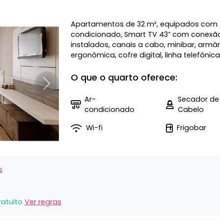
Apartamentos de 32 m², equipados com 2
condicionado, Smart TV 43” com conexão w
instalados, canais a cabo, minibar, armá
ergonômica, cofre digital, linha telefônica, 
O que o quarto oferece:
Próximo
Ar-
Secador de
condicionado
Cabelo
Wi-fi
Frigobar
s
ratuito
Ver regras