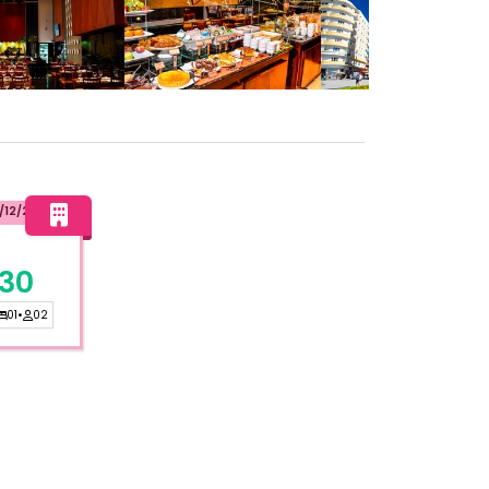
/12/2026
530
01
•
02