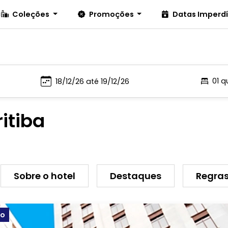
Coleções
Promoções
Datas Imperd
01 q
itiba
Sobre o hotel
Destaques
Regras
ão