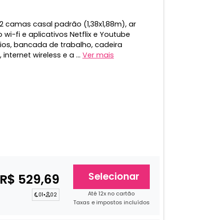
 camas casal padrão (1,38x1,88m), ar
i-fi e aplicativos Netflix e Youtube
rios, bancada de trabalho, cadeira
internet wireless e a ...
Ver mais
Selecionar
R$ 529,69
Até 12x no cartão
01
•
02
Taxas e impostos incluídos