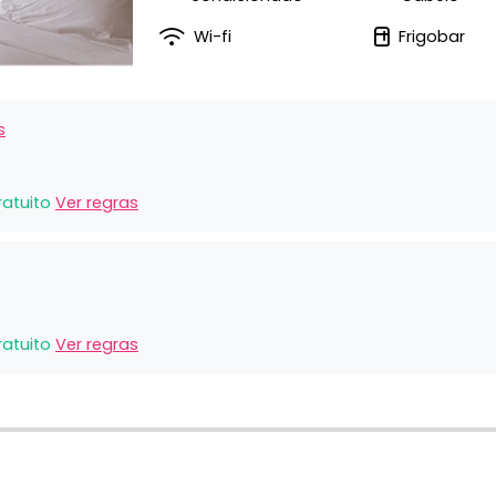
Wi-fi
Frigobar
s
ratuito
Ver regras
ratuito
Ver regras