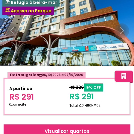
Refúgio à beira-mar
Acesso ao Parque
Anterior
Próxi
Data sugerida
06/10/2026
a
07/10/2026
R$ 320
9% OFF
A partir de
R$ 291
R$ 291
por noite
Total
01
•
01
•
02
Visualizar quartos