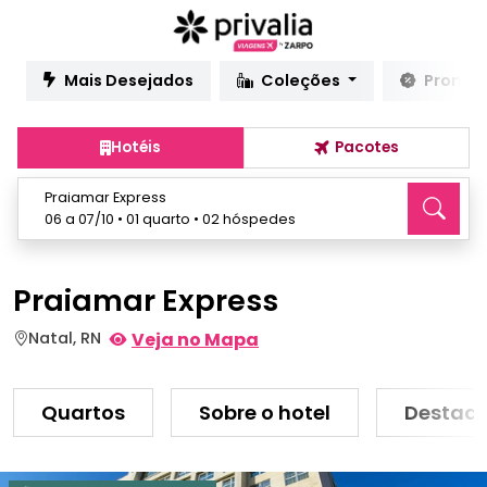
Mais Desejados
Coleções
Promo
Hotéis
Pacotes
Praiamar Express
06 a 07/10 • 01 quarto • 02 hóspedes
Praiamar Express
Natal, RN
Veja no Mapa
Quartos
Sobre o hotel
Destaq