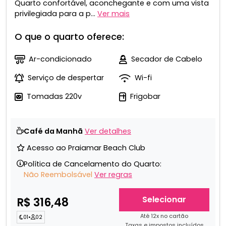
Quarto confortável, aconchegante e com uma vista
privilegiada para a p...
Ver mais
O que o quarto oferece:
Ar-condicionado
Secador de Cabelo
Serviço de despertar
Wi-fi
Tomadas 220v
Frigobar
Café da Manhã
Ver detalhes
Acesso ao Praiamar Beach Club
Política de Cancelamento do Quarto:
Não Reembolsável
Ver regras
Selecionar
R$ 316,48
Até 12x no cartão
01
•
02
Taxas e impostos incluídos