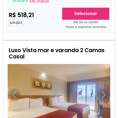
Gratuito
Ver regras
Selecionar
R$ 518,21
Até 12x no cartão
01
•
02
Taxas e impostos incluídos
Luxo Vista mar e varanda 2 Camas
Casal
Anterior
Próxim