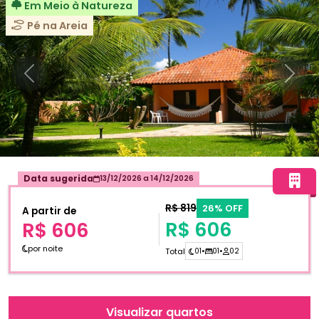
Em Meio à Natureza
Pé na Areia
Anterior
Próxi
Data sugerida
13/12/2026
a
14/12/2026
R$ 819
26% OFF
A partir de
R$ 606
R$ 606
por noite
Total
01
•
01
•
02
Visualizar quartos