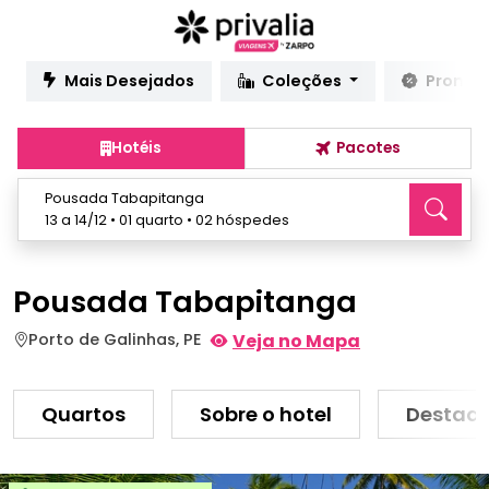
Mais Desejados
Coleções
Promo
Hotéis
Pacotes
Pousada Tabapitanga
13 a 14/12 • 01 quarto • 02 hóspedes
Pousada Tabapitanga
Porto de Galinhas, PE
Veja no Mapa
Quartos
Sobre o hotel
Destaq