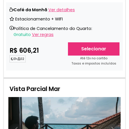
Café da Manhã
Ver detalhes
Estacionamento + WIFI
Política de Cancelamento do Quarto:
Gratuito
Ver regras
Selecionar
R$ 606,21
Até 12x no cartão
01
•
02
Taxas e impostos incluídos
Vista Parcial Mar