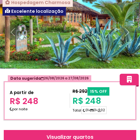
Hospedagem Charmosa
Excelente localização
Anterior
Próxi
Data sugerida
26/08/2026
a
27/08/2026
R$ 292
15% OFF
A partir de
R$ 248
R$ 248
por noite
Total
01
•
01
•
02
Visualizar quartos