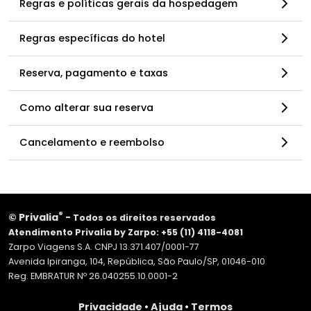
Regras e políticas gerais da hospedagem
Regras específicas do hotel
Reserva, pagamento e taxas
Como alterar sua reserva
Cancelamento e reembolso
®
©
Privalia
-
Todos os direitos reservados
Atendimento Privalia by Zarpo: +55 (11) 4118-4081
Zarpo Viagens S.A. CNPJ 13.371.407/0001-77
Avenida Ipiranga, 104, República, São Paulo/SP, 01046-010
Reg. EMBRATUR Nº 26.040255.10.0001-2
Privacidade
•
Ajuda
•
Termos