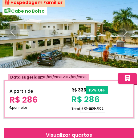
Hospedagem Familiar
Cabe no Bolso
Anterior
Próxi
Data sugerida
01/09/2026
a
02/09/2026
R$ 336
15% OFF
A partir de
R$ 286
R$ 286
por noite
Total
01
•
01
•
02
Visualizar quartos