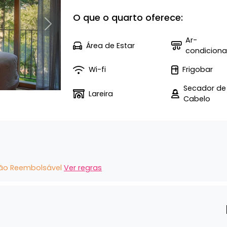
O que o quarto oferece:
Próximo
Ar-
Área de Estar
condicion
Wi-fi
Frigobar
Secador de
Lareira
Cabelo
ão Reembolsável
Ver regras