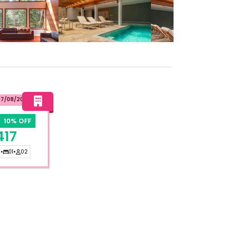
07/08/2026
10% OFF
417
1
•
01
•
02