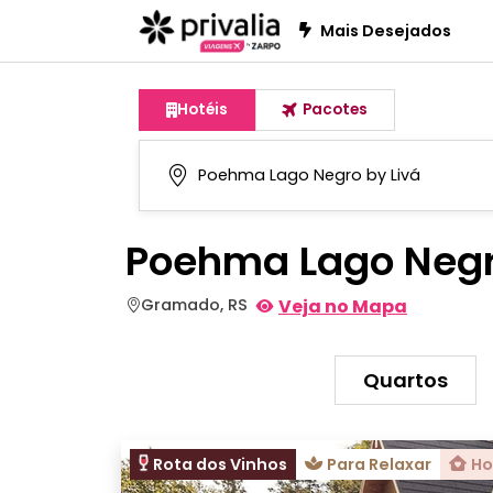
Mais Desejados
Hotéis
Pacotes
Poehma Lago Negr
Gramado, RS
Veja no Mapa
Quartos
Rota dos Vinhos
Para Relaxar
Ho