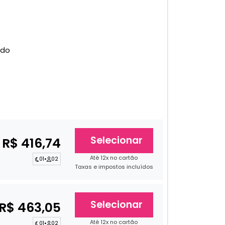
ado
Selecionar
R$ 416,74
Até 12x no cartão
01
•
02
Taxas e impostos incluídos
Selecionar
R$ 463,05
Até 12x no cartão
01
•
02