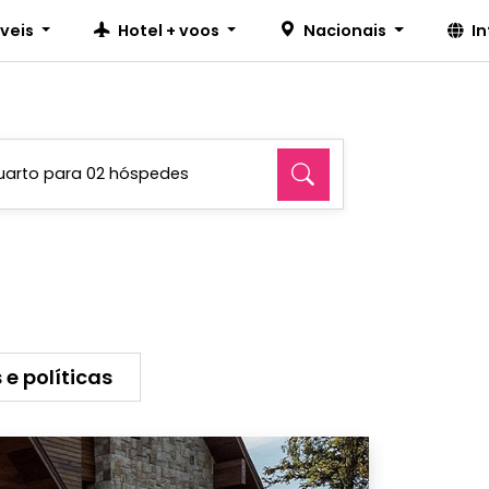
íveis
Hotel + voos
Nacionais
I
uarto para 02 hóspedes
 e políticas