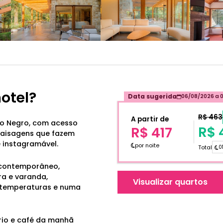
hotel?
Data sugerida
06/08/2026
a
R$ 463
A partir de
o Negro, com acesso
R$ 
R$ 417
paisagens que fazem
 instagramável.
por noite
Total
0
 contemporâneo,
ra e varanda,
Visualizar quartos
 temperaturas e numa
rio e café da manhã