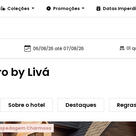
Coleções
Promoções
Datas Imperd
01 q
o by Livá
Sobre o hotel
Destaques
Regras
spedagem Charmosa