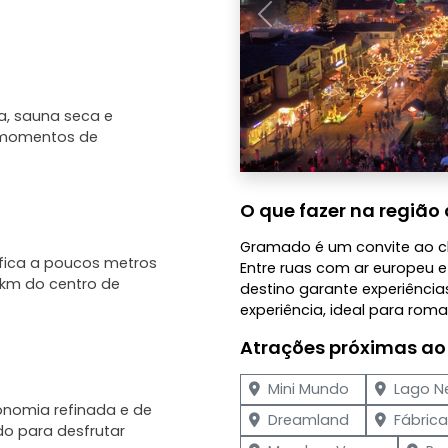
Anterior
a, sauna seca e
a momentos de
O que fazer na região 
Gramado é um convite ao c
 fica a poucos metros
Entre ruas com ar europeu e
 km do centro de
destino garante experiências
experiência, ideal para roma
Atrações próximas ao
Mini Mundo
Lago N
onomia refinada e de
Dreamland
Fábric
do para desfrutar