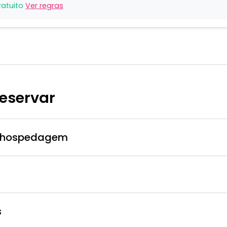
ratuito
Ver regras
reservar
da hospedagem
s