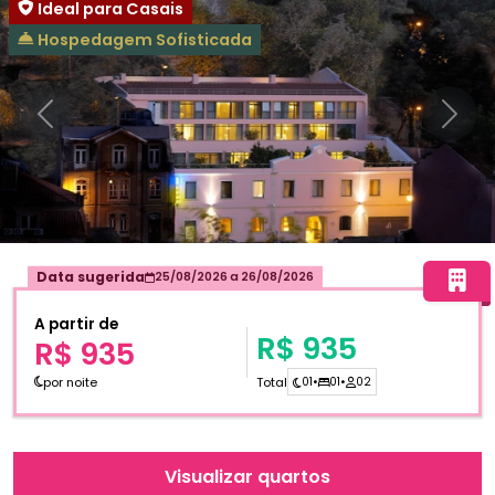
Ideal para Casais
Hospedagem Sofisticada
Anterior
Próxi
Data sugerida
25/08/2026
a
26/08/2026
A partir de
R$ 935
R$ 935
por noite
Total
01
•
01
•
02
Visualizar quartos