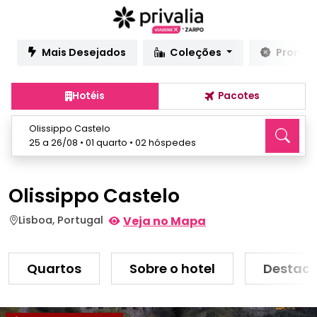
Mais Desejados
Coleções
Promo
Hotéis
Pacotes
Olissippo Castelo
25 a 26/08 • 01 quarto • 02 hóspedes
Olissippo Castelo
Lisboa, Portugal
Veja no Mapa
Quartos
Sobre o hotel
Destaq