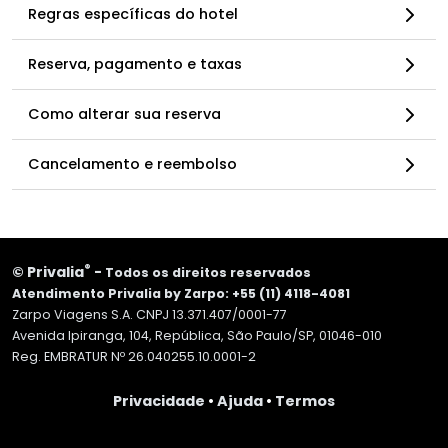
Regras específicas do hotel
Reserva, pagamento e taxas
Como alterar sua reserva
Cancelamento e reembolso
®
©
Privalia
-
Todos os direitos reservados
Atendimento Privalia by Zarpo: +55 (11) 4118-4081
Zarpo Viagens S.A. CNPJ 13.371.407/0001-77
Avenida Ipiranga, 104, República, São Paulo/SP, 01046-010
Reg. EMBRATUR Nº 26.040255.10.0001-2
Privacidade
•
Ajuda
•
Termos