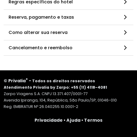
Regras específicas do hotel
Reserva, pagamento e taxas
Como alterar sua reserva
Cancelamento e reembolso
®
©
Privalia
-
Todos os direitos reservados
Atendimento Privalia by Zarpo: +55 (11) 4118-4081
Zarpo Viagens S.A. CNPJ 13.371.407/0001-77
Avenida Ipiranga, 104, República, São Paulo/SP, 01046-010
Reg. EMBRATUR Nº 26.040255.10.0001-2
Privacidade
•
Ajuda
•
Termos