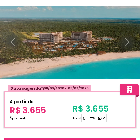
Anterior
Próxi
Data sugerida
08/09/2026
a
09/09/2026
A partir de
R$ 3.655
R$ 3.655
por noite
Total
01
•
01
•
02