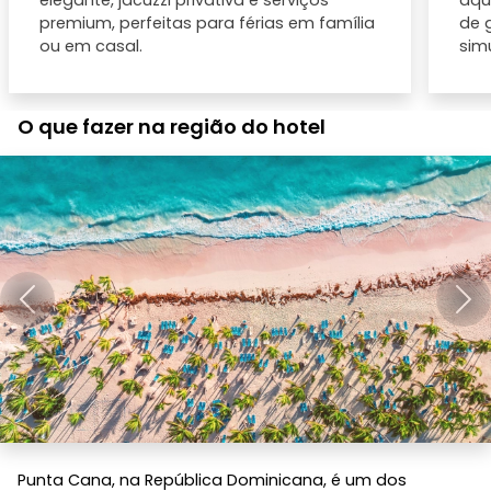
elegante, jacuzzi privativa e serviços
aquá
premium, perfeitas para férias em família
de 
ou em casal.
simu
O que fazer na região do hotel
Anterior
Pró
Punta Cana, na República Dominicana, é um dos