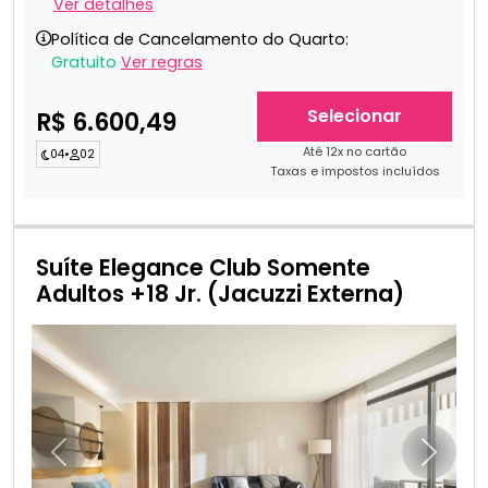
Ver detalhes
Política de Cancelamento do Quarto:
Gratuito
Ver regras
Selecionar
R$ 6.600,49
Até 12x no cartão
04
•
02
Taxas e impostos incluídos
Suíte Elegance Club Somente
Adultos +18 Jr. (Jacuzzi Externa)
Anterior
Próxim