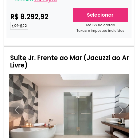
Selecionar
R$ 8.292,92
Até 12x no cartão
04
•
02
Taxas e impostos incluídos
Suíte Jr. Frente ao Mar (Jacuzzi ao Ar
Livre)
Anterior
Próxim