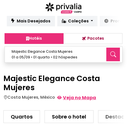
Mais Desejados
Coleções
Promo
Hotéis
Pacotes
Majestic Elegance Costa Mujeres
01 a 05/09 • 01 quarto • 02 hóspedes
Majestic Elegance Costa
Mujeres
Costa Mujeres, México
Veja no Mapa
Quartos
Sobre o hotel
Destaq