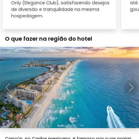
Only (Elegance Club), satisfazendo desejos
até
de diversão e tranquilidade na mesma
gou
hospedagem.
O que fazer na região do hotel
Anterior
Pró
Cancún, no Caribe mexicano, é famoso por suas praias