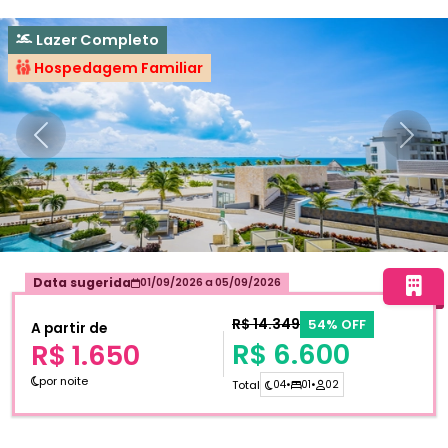
Lazer Completo
Hospedagem Familiar
Anterior
Próxi
Data sugerida
01/09/2026
a
05/09/2026
R$ 14.349
54% OFF
A partir de
R$ 6.600
R$ 1.650
por noite
Total
04
•
01
•
02