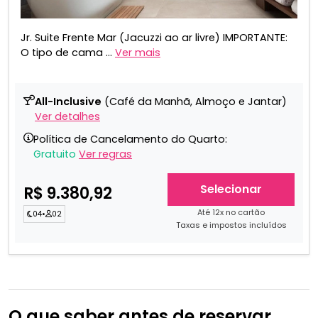
Jr. Suite Frente Mar (Jacuzzi ao ar livre) IMPORTANTE:
O tipo de cama ...
Ver mais
All-Inclusive
(Café da Manhã, Almoço e Jantar)
Ver detalhes
Política de Cancelamento do Quarto:
Gratuito
Ver regras
Selecionar
R$ 9.380,92
Até 12x no cartão
04
•
02
Taxas e impostos incluídos
O que saber antes de reservar