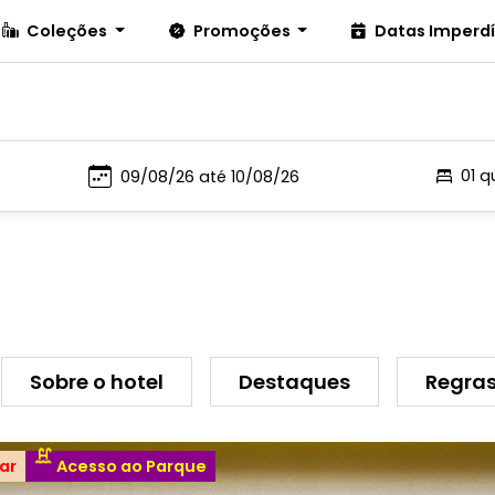
Coleções
Promoções
Datas Imperd
01 q
Sobre o hotel
Destaques
Regras
ar
Acesso ao Parque