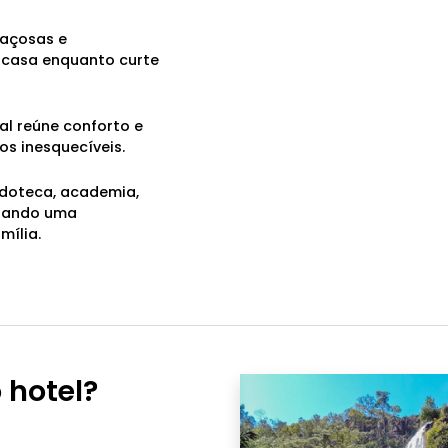
açosas e
m casa enquanto curte
al reúne conforto e
s inesquecíveis.
doteca, academia,
riando uma
mília.
 hotel?