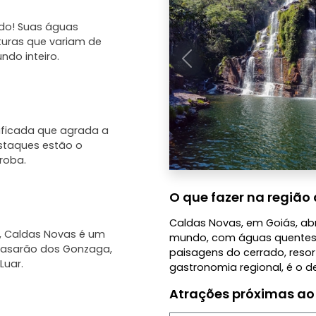
do! Suas águas
turas que variam de
ndo inteiro.
Anterior
sificada que agrada a
estaques estão o
roba.
O que fazer na região 
Caldas Novas, em Goiás, ab
, Caldas Novas é um
mundo, com águas quentes 
 Casarão dos Gonzaga,
paisagens do cerrado, resort
Luar.
gastronomia regional, é o de
Atrações próximas ao