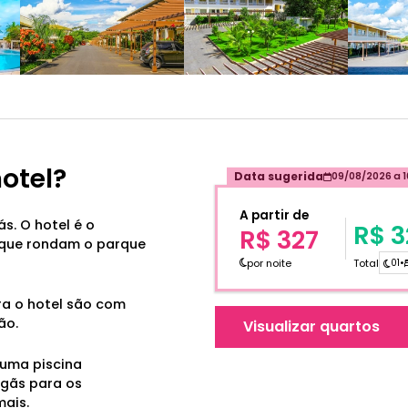
hotel?
Data sugerida
09/08/2026
a
A partir de
s. O hotel é o
R$ 3
R$ 327
 que rondam o parque
por noite
Total
01
•
ra o hotel são com
ão.
Visualizar quartos
 uma piscina
gãs para os
ais.