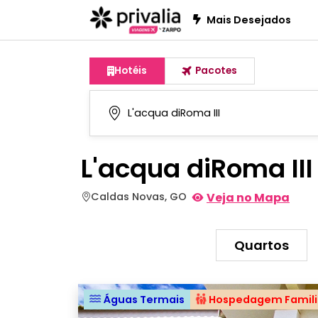
Mais Desejados
Hotéis
Pacotes
L'acqua diRoma III
Caldas Novas, GO
Veja no Mapa
Quartos
Águas Termais
Hospedagem Famili