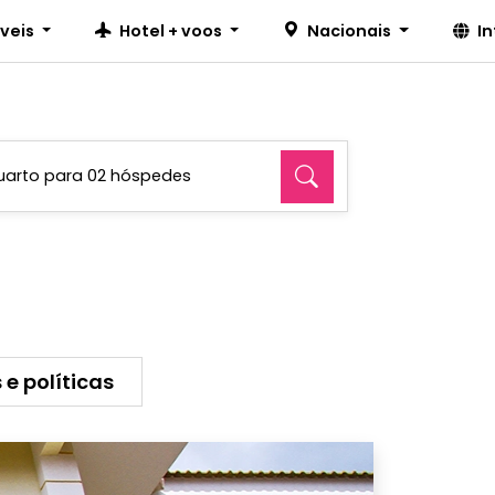
íveis
Hotel + voos
Nacionais
I
uarto para 02 hóspedes
 e políticas