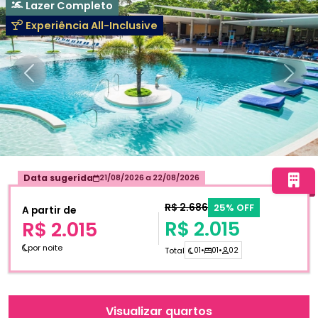
Lazer Completo
Experiência All-Inclusive
Anterior
Próxi
Data sugerida
21/08/2026
a
22/08/2026
R$ 2.686
25% OFF
A partir de
R$ 2.015
R$ 2.015
por noite
Total
01
•
01
•
02
Visualizar quartos