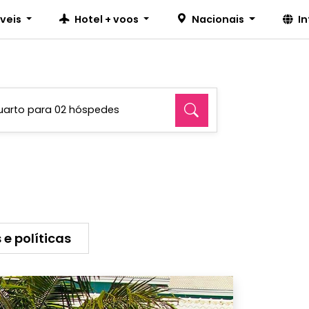
íveis
Hotel + voos
Nacionais
I
uarto para 02 hóspedes
 e políticas