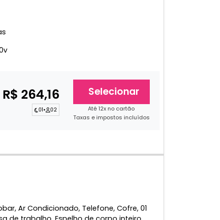
as
0v
Selecionar
R$ 264,16
Até 12x no cartão
01
•
02
Taxas e impostos incluídos
ar, Ar Condicionado, Telefone, Cofre, 01
a de trabalho, Espelho de corpo inteiro,