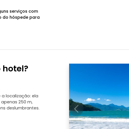
guns serviços com
ão do hóspede para
 hotel?
 localização: ela
 a apenas 250 m,
ns deslumbrantes.
Anterior