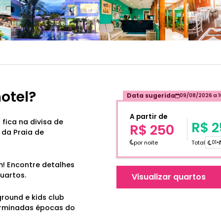
hotel?
Data sugerida
09/08/2026
a
A partir de
 fica na divisa de
R$ 2
R$ 250
da Praia de
por noite
Total
01
•
m! Encontre detalhes
uartos.
Visualizar quartos
yground e kids club
rminadas épocas do