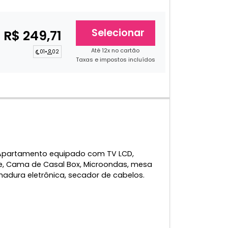
Selecionar
R$ 249,71
Até 12x no cartão
01
•
02
Taxas e impostos incluídos
Apartamento equipado com TV LCD,
fre, Cama de Casal Box, Microondas, mesa
chadura eletrônica, secador de cabelos.