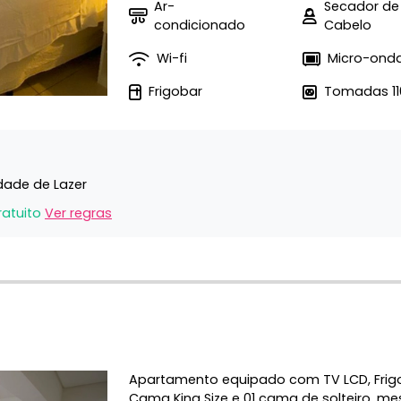
Ar-
Secador de
condicionado
Cabelo
Wi-fi
Micro-ond
Frigobar
Tomadas 11
idade de Lazer
ratuito
Ver regras
Apartamento equipado com TV LCD, Frigob
Cama King Size e 01 cama de solteiro, mes