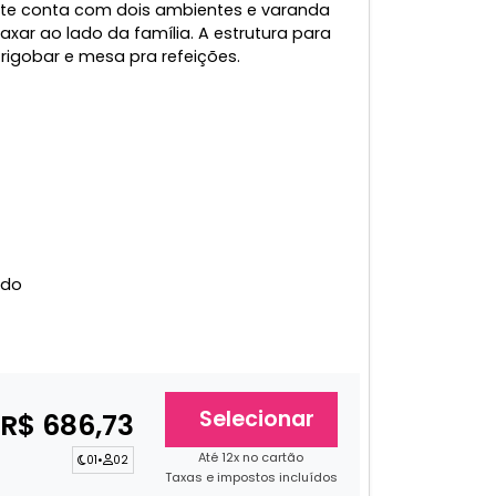
te conta com dois ambientes e varanda
laxar ao lado da família. A estrutura para
frigobar e mesa pra refeições.
ado
Selecionar
R$ 686,73
Até 12x no cartão
01
•
02
Taxas e impostos incluídos