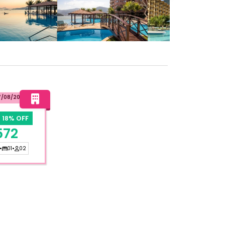
7/08/2026
18% OFF
572
•
01
•
02