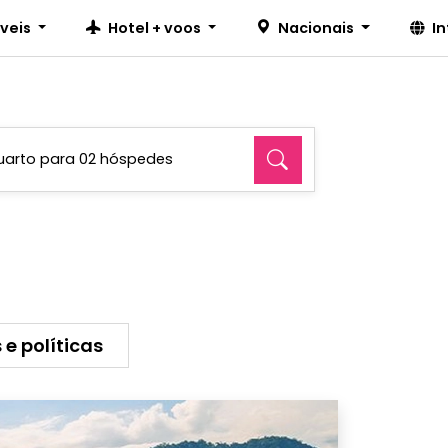
íveis
Hotel + voos
Nacionais
I
uarto para 02 hóspedes
 e políticas