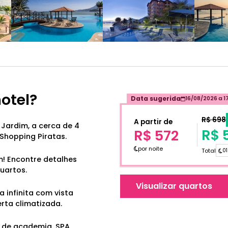
hotel?
Data sugerida
16/08/2026
a
1
R$ 698
A partir de
 Jardim, a cerca de 4
R$ 
R$ 572
Shopping Piratas.
por noite
Total
01
m! Encontre detalhes
uartos.
Visualizar quartos
a infinita com vista
rta climatizada.
 de academia, SPA,