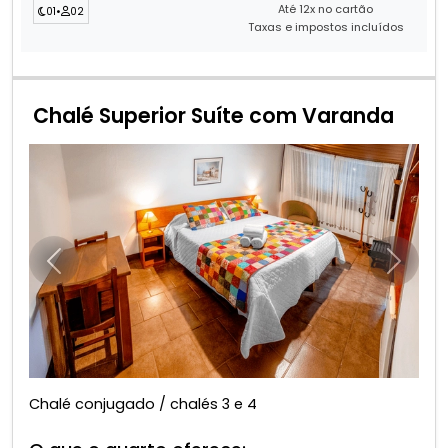
Até 12x no cartão
01
•
02
Taxas e impostos incluídos
Chalé Superior Suíte com Varanda
Anterior
Próxim
Chalé conjugado / chalés 3 e 4