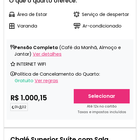
O que o quarto oferece:
Área de Estar
Serviço de despertar
Varanda
Ar-condicionado
Pensão Completa
(Café da Manhã, Almoço e
Jantar)
Ver detalhes
INTERNET WIFI
Política de Cancelamento do Quarto:
Gratuito
Ver regras
Selecionar
R$ 1.000,15
Até 12x no cartão
01
•
02
Taxas e impostos incluídos
Chalé Superior Suíte com Sala