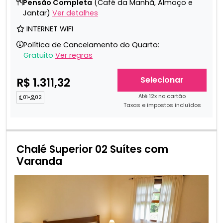
Pensão Completa
(Café da Manhã, Almoço e
Jantar)
Ver detalhes
INTERNET WIFI
Política de Cancelamento do Quarto:
Gratuito
Ver regras
Selecionar
R$ 1.311,32
Até 12x no cartão
01
•
02
Taxas e impostos incluídos
Chalé Superior 02 Suítes com
Varanda