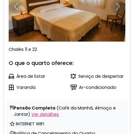
Anterior
Próxim
Chalés 11 e 22
O que o quarto oferece:
Área de Estar
Serviço de despertar
Varanda
Ar-condicionado
Pensão Completa
(Café da Manhã, Almoço e
Jantar)
Ver detalhes
INTERNET WIFI
Política de Cancelamento do Quarto: