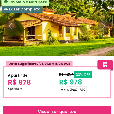
Em Meio à Natureza
Lazer Completo
Anterior
Próxi
Data sugerida
12/08/2026
a
13/08/2026
R$ 1.254
22% OFF
A partir de
R$ 978
R$ 978
por noite
Total
01
•
01
•
02
Visualizar quartos