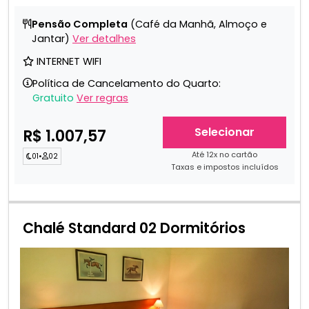
Pensão Completa
(Café da Manhã, Almoço e
Jantar)
Ver detalhes
INTERNET WIFI
Política de Cancelamento do Quarto:
Gratuito
Ver regras
Selecionar
R$ 1.007,57
Até 12x no cartão
01
•
02
Taxas e impostos incluídos
Chalé Standard 02 Dormitórios