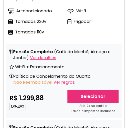
Ar-condicionado
Wi-fi
Tomadas 220v
Frigobar
Tomadas 110v
Pensão Completa
(Café da Manhã, Almoço e
Jantar)
Ver detalhes
Wi-Fi + Estacionamento
Política de Cancelamento do Quarto:
Não Reembolsável
Ver regras
Selecionar
R$ 1.299,88
Até 12x no cartão
01
•
02
Taxas e impostos incluídos
Pensão Completa
(Café da Manhã, Almoço e