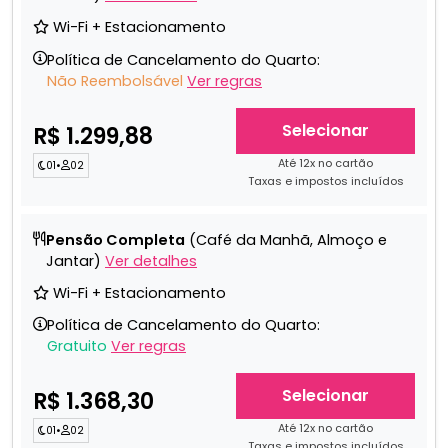
Wi-Fi + Estacionamento
Política de Cancelamento do Quarto:
Não Reembolsável
Ver regras
Selecionar
R$ 1.299,88
Até 12x no cartão
01
•
02
Taxas e impostos incluídos
Pensão Completa
(Café da Manhã, Almoço e
Jantar)
Ver detalhes
Wi-Fi + Estacionamento
Política de Cancelamento do Quarto:
Gratuito
Ver regras
Selecionar
R$ 1.368,30
Até 12x no cartão
01
•
02
Taxas e impostos incluídos