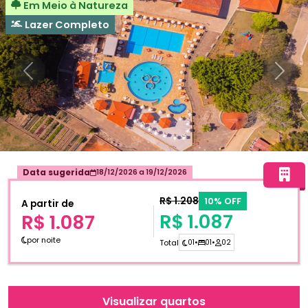
Em Meio à Natureza
Lazer Completo
Anterior
Próxi
Data sugerida
18/12/2026
a
19/12/2026
R$ 1.208
10% OFF
A partir de
R$ 1.087
R$ 1.087
por noite
Total
01
•
01
•
02
Visualizar quartos