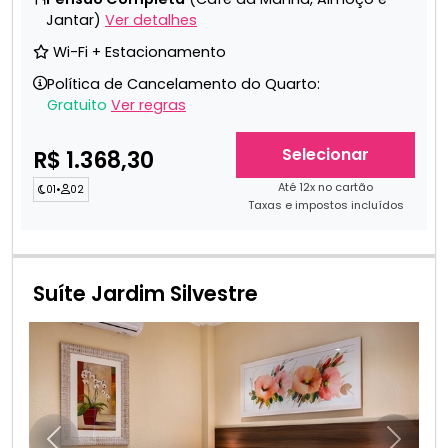
Jantar)
Ver detalhes
Wi-Fi + Estacionamento
Política de Cancelamento do Quarto:
Gratuito
Ver regras
Selecionar
R$ 1.368,30
Até 12x no cartão
01
•
02
Taxas e impostos incluídos
Suíte Jardim Silvestre
Anterior
Próxim