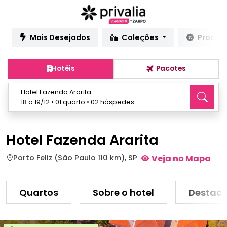
Mais Desejados
Coleções
Promo
Hotéis
Pacotes
Hotel Fazenda Ararita
18 a 19/12 • 01 quarto • 02 hóspedes
Hotel Fazenda Ararita
Porto Feliz (São Paulo 110 km), SP
Veja no Mapa
Quartos
Sobre o hotel
Destaq