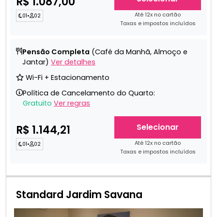
R$ 1.087,00
Até 12x no cartão
01
•
02
Taxas e impostos incluídos
Pensão Completa
(Café da Manhã, Almoço e
Jantar)
Ver detalhes
Wi-Fi + Estacionamento
Política de Cancelamento do Quarto:
Gratuito
Ver regras
Selecionar
R$ 1.144,21
Até 12x no cartão
01
•
02
Taxas e impostos incluídos
Standard Jardim Savana