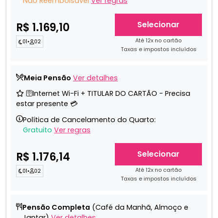
Não Reembolsável
Ver regras
Selecionar
R$ 1.169,10
Até 12x no cartão
01
•
02
Taxas e impostos incluídos
Meia Pensão
Ver detalhes
🛜Internet Wi-Fi + TITULAR DO CARTÃO - Precisa
estar presente 💳
Política de Cancelamento do Quarto:
Gratuito
Ver regras
Selecionar
R$ 1.176,14
Até 12x no cartão
01
•
02
Taxas e impostos incluídos
Pensão Completa
(Café da Manhã, Almoço e
Jantar)
Ver detalhes