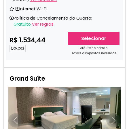
🛜Internet Wi-Fi
Política de Cancelamento do Quarto:
Gratuito
Ver regras
Selecionar
R$ 1.534,44
Até 12x no cartão
01
•
02
Taxas e impostos incluídos
Grand Suíte
Anterior
Próxim