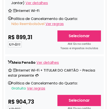
Jantar)
Ver detalhes
🛜Internet Wi-Fi
Política de Cancelamento do Quarto:
Não Reembolsável
Ver regras
Selecionar
R$ 899,31
Até 12x no cartão
01
•
02
Taxas e impostos incluídos
Meia Pensão
Ver detalhes
🛜Internet Wi-Fi + TITULAR DO CARTÃO - Precisa
estar presente 💳
Política de Cancelamento do Quarto:
Gratuito
Ver regras
Selecionar
R$ 904,73
Até 12x no cartão
01
•
02