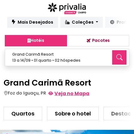
Mais Desejados
Coleções
Promo
Hotéis
Pacotes
Grand Carimã Resort
13 a 14/09 • 01 quarto • 02 hóspedes
Grand Carimã Resort
Foz do Iguaçu, PR
Veja no Mapa
Quartos
Sobre o hotel
Destaq