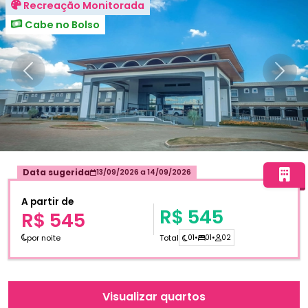
Recreação Monitorada
Cabe no Bolso
Anterior
Próxi
Data sugerida
13/09/2026
a
14/09/2026
A partir de
R$ 545
R$ 545
por noite
Total
01
•
01
•
02
Visualizar quartos