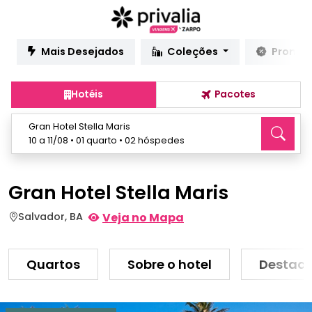
Mais Desejados
Coleções
Promo
Hotéis
Pacotes
Gran Hotel Stella Maris
10 a 11/08 • 01 quarto • 02 hóspedes
Gran Hotel Stella Maris
Salvador, BA
Veja no Mapa
Quartos
Sobre o hotel
Destaq