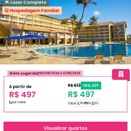
Lazer Completo
Hospedagem Familiar
Anterior
Próxi
Data sugerida
10/08/2026
a
11/08/2026
R$ 613
19% OFF
A partir de
R$ 497
R$ 497
por noite
Total
01
•
01
•
02
Visualizar quartos