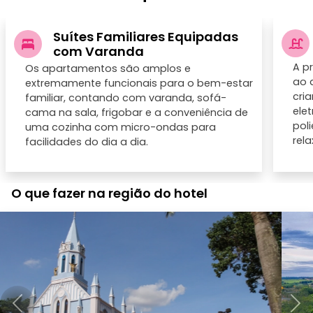
Suítes Familiares Equipadas
com Varanda
A p
Os apartamentos são amplos e
ao a
extremamente funcionais para o bem-estar
cri
familiar, contando com varanda, sofá-
ele
cama na sala, frigobar e a conveniência de
pol
uma cozinha com micro-ondas para
rel
facilidades do dia a dia.
O que fazer na região do hotel
Anterior
Pró