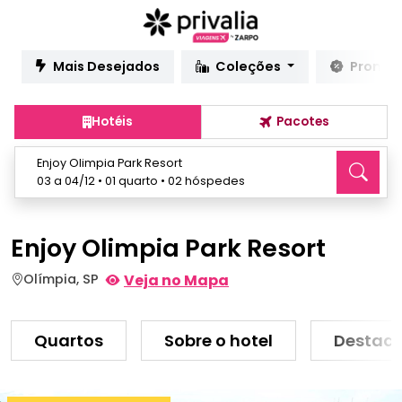
Mais Desejados
Coleções
Promo
Hotéis
Pacotes
Enjoy Olimpia Park Resort
03 a 04/12 • 01 quarto • 02 hóspedes
Enjoy Olimpia Park Resort
Olímpia, SP
Veja no Mapa
Quartos
Sobre o hotel
Destaq