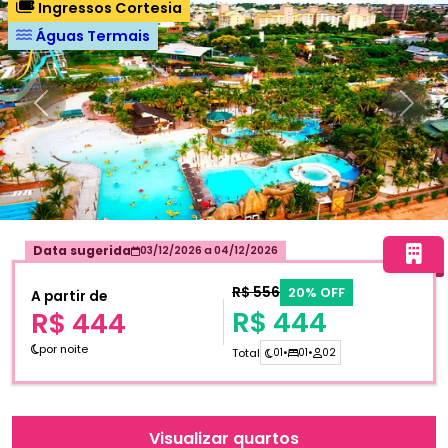
Ingressos Cortesia
Águas Termais
Anterior
Próxi
Data sugerida
03/12/2026
a
04/12/2026
R$ 556
20% OFF
A partir de
R$ 444
R$ 444
por noite
Total
01
•
01
•
02
Visualizar quartos