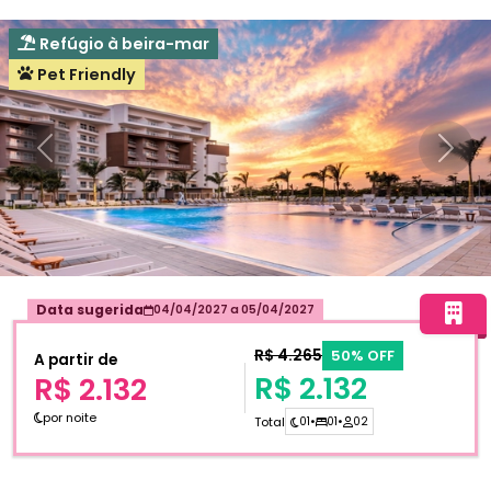
Refúgio à beira-mar
Pet Friendly
Anterior
Próxi
Data sugerida
04/04/2027
a
05/04/2027
R$ 4.265
50% OFF
A partir de
R$ 2.132
R$ 2.132
por noite
Total
01
•
01
•
02