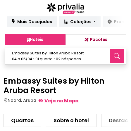
Mais Desejados
Coleções
Promo
Hotéis
Pacotes
Embassy Suites by Hilton Aruba Resort
04 a 05/04 • 01 quarto • 02 hóspedes
Embassy Suites by Hilton
Aruba Resort
Noord, Aruba
Veja no Mapa
Quartos
Sobre o hotel
Destaq