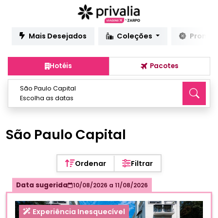
Mais Desejados
Coleções
Promo
Hotéis
Pacotes
São Paulo Capital
Escolha as datas
São Paulo Capital
Ordenar
Filtrar
Data sugerida
10/08/2026
a
11/08/2026
Experiência Inesquecível