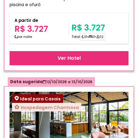
piscina e ofurô
A partir de
R$ 3.727
R$ 3.727
por noite
Total
01
•
01
•
02
Ver Hotel
Data sugerida
12/10/2026
a
13/10/2026
Ideal para Casais
Hospedagem Charmosa