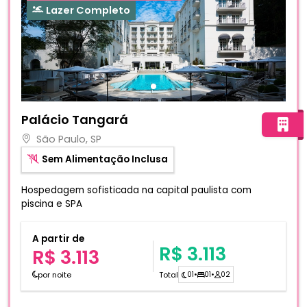
Lazer Completo
Fotos do hotel Palácio Tangará
Palácio Tangará
São Paulo, SP
Sem Alimentação Inclusa
Hospedagem sofisticada na capital paulista com
piscina e SPA
A partir de
R$ 3.113
R$ 3.113
por noite
Total
01
•
01
•
02