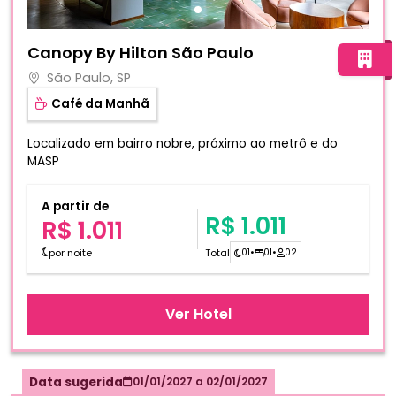
Fotos do hotel Canopy By Hilton São Paulo
Canopy By Hilton São Paulo
São Paulo, SP
Café da Manhã
Localizado em bairro nobre, próximo ao metrô e do
MASP
A partir de
R$ 1.011
R$ 1.011
por noite
Total
01
•
01
•
02
Ver Hotel
Data sugerida
01/01/2027
a
02/01/2027