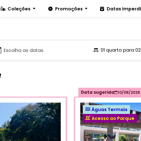
Coleções
Promoções
Datas Imperd
01 quarto para 0
e
Data sugerida
10/08/2026
Águas Termais
Acesso ao Parque