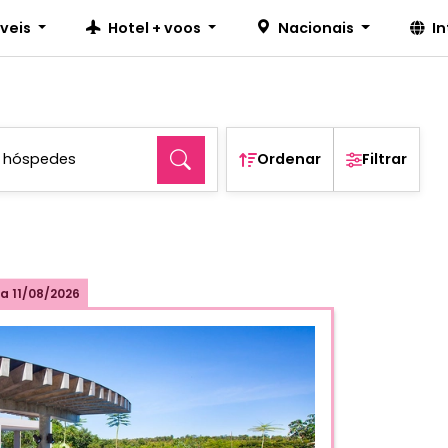
íveis
Hotel + voos
Nacionais
I
2 hóspedes
Ordenar
Filtrar
a
11/08/2026