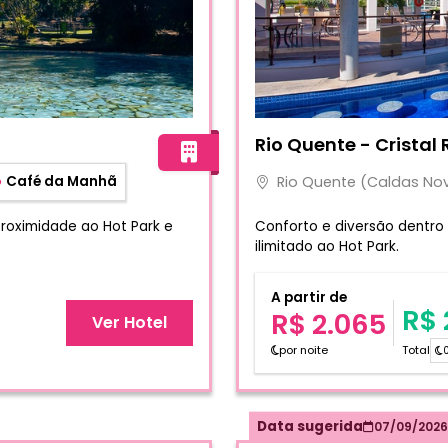
Fotos do hotel Rio Quente -
Rio Quente - Cristal 
Rio Quente (Caldas No
Café da Manhã
proximidade ao Hot Park e
Conforto e diversão dentro
ilimitado ao Hot Park.
A partir de
R$ 
R$ 2.065
Ver Hotel
por noite
Total
0
Data sugerida
07/09/2026