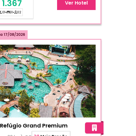
 1.367
Ver Hotel
01
•
01
•
02
a
17/08/2026
 Resorts - Refúgio Grand Premium
- Refúgio Grand Premium