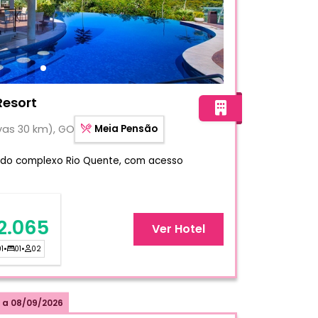
 Cristal Resort
Resort
vas 30 km), GO
Meia Pensão
 do complexo Rio Quente, com acesso
2.065
Ver Hotel
1
•
01
•
02
a
08/09/2026