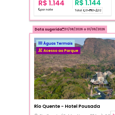
R$ 1.144
R$ 1.144
por noite
Total
01
•
01
•
02
Data sugerida
31/08/2026
a
01/09/2026
Águas Termais
Acesso ao Parque
Fotos do hotel Rio Quente - Hotel Pousada
Rio Quente - Hotel Pousada