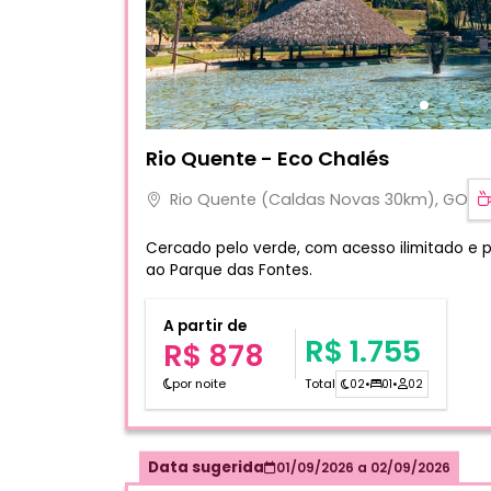
Fotos do hotel Rio Quente - Eco Chalés
Rio Quente - Eco Chalés
Rio Quente (Caldas Novas 30km), GO
Cercado pelo verde, com acesso ilimitado e 
ao Parque das Fontes.
A partir de
R$ 1.755
R$ 878
por noite
Total
02
•
01
•
02
Data sugerida
01/09/2026
a
02/09/2026