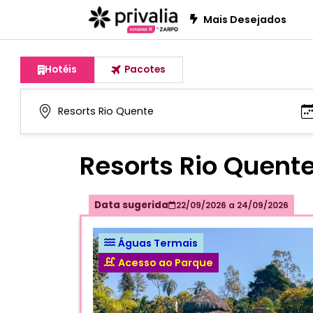
Mais Desejados
Hotéis
Pacotes
Resorts Rio Quent
Data sugerida
22/09/2026
a
24/09/2026
Águas Termais
Acesso ao Parque