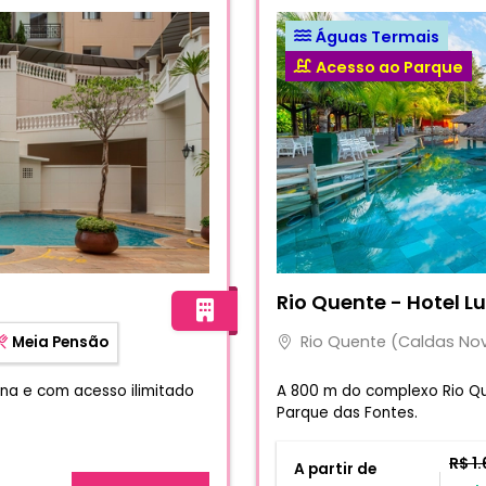
Águas Termais
Acesso ao Parque
Fotos do hotel Rio Quente 
Rio Quente - Hotel L
Rio Quente (Caldas No
Meia Pensão
ana e com acesso ilimitado
A 800 m do complexo Rio Qu
Parque das Fontes.
R$ 1
A partir de