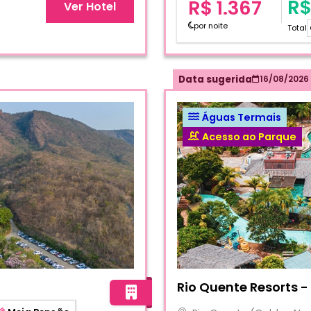
R$
R$ 1.367
Ver Hotel
por noite
Total
Data sugerida
16/08/2026
Águas Termais
Acesso ao Parque
Fotos do hotel Rio Quente
Rio Quente Resorts 