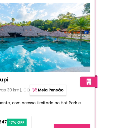
- Hotel Luupi
uupi
vas 30 km), GO
Meia Pensão
ente, com acesso ilimitado ao Hot Park e
.647
17% OFF