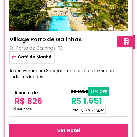
Fotos do hotel Village Porto de Galinhas
Village Porto de Galinhas
Porto de Galinhas, PE
Café da Manhã
À beira-mar com 3 opções de pensão e lazer para
todas as idades
R$ 1.898
13% OFF
A partir de
R$ 1.651
R$ 826
por noite
Total
02
•
01
•
02
Ver Hotel