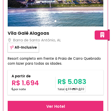
Fotos do hotel Vila Galé Alagoas
Vila Galé Alagoas
Barra de Santo Antônio, AL
All-Inclusive
Resort completo em frente à Praia de Carro Quebrado
com lazer para todas as idades.
A partir de
R$ 5.083
R$ 1.694
por noite
Total
03
•
01
•
02
Ver Hotel