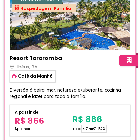
Hospedagem Familiar
Fotos do hotel Resort Tororomba
Resort Tororomba
Ilhéus, BA
Café da Manhã
Diversão à beira-mar, natureza exuberante, cozinha
regional e lazer para toda a família.
A partir de
R$ 866
R$ 866
por noite
Total
01
•
01
•
02