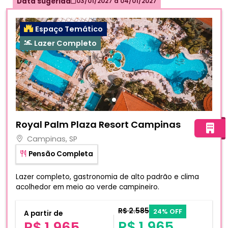
Data sugerida
03/01/2027
a
04/01/2027
Espaço Temático
Lazer Completo
Fotos do hotel Royal Palm Plaza Resort Campinas
Royal Palm Plaza Resort Campinas
Campinas, SP
Pensão Completa
Lazer completo, gastronomia de alto padrão e clima
acolhedor em meio ao verde campineiro.
R$ 2.585
24% OFF
A partir de
R$ 1.965
R$ 1.965