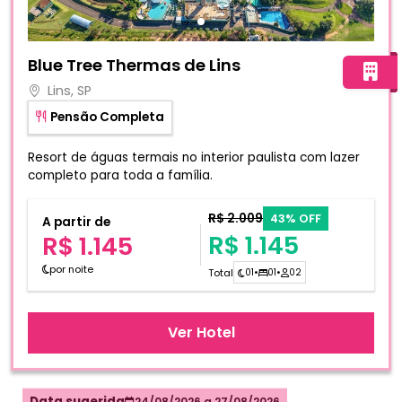
Fotos do hotel Blue Tree Thermas de Lins
Blue Tree Thermas de Lins
Lins, SP
Pensão Completa
Resort de águas termais no interior paulista com lazer
completo para toda a família.
R$ 2.009
43% OFF
A partir de
R$ 1.145
R$ 1.145
por noite
Total
01
•
01
•
02
Ver Hotel
Data sugerida
24/08/2026
a
27/08/2026