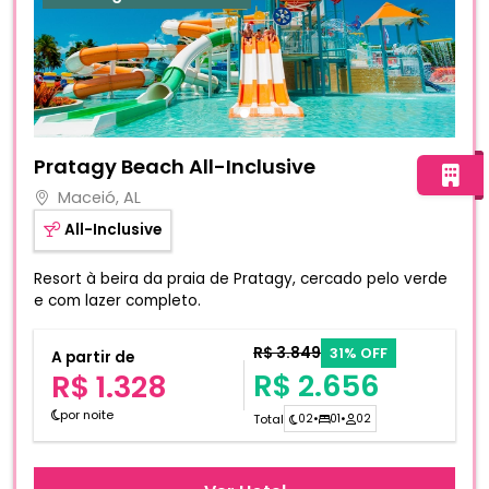
Fotos do hotel Pratagy Beach All-Inclusive
Pratagy Beach All-Inclusive
Maceió, AL
All-Inclusive
Resort à beira da praia de Pratagy, cercado pelo verde
e com lazer completo.
R$ 3.849
31% OFF
A partir de
R$ 2.656
R$ 1.328
por noite
Total
02
•
01
•
02