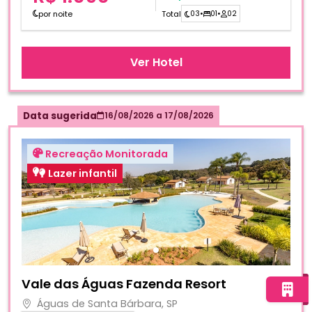
por noite
Total
03
•
01
•
02
Ver Hotel
Data sugerida
16/08/2026
a
17/08/2026
Recreação Monitorada
Lazer infantil
Fotos do hotel Vale das Águas Fazenda Resort
Vale das Águas Fazenda Resort
Águas de Santa Bárbara, SP