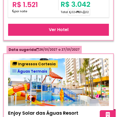
R$ 3.042
R$ 1.521
por noite
Total
02
•
01
•
02
Ver Hotel
Data sugerida
26/01/2027
a
27/01/2027
Ingressos Cortesia
Águas Termais
Fotos do hotel Enjoy Solar das Águas Resort
Enjoy Solar das Águas Resort