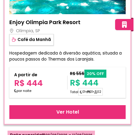
Fotos do hotel Enjoy Olimpia Park Resort
Enjoy Olimpia Park Resort
Olímpia, SP
Café da Manhã
Hospedagem dedicada à diversão aquática, situada a
poucos passos do Thermas dos Laranjais.
R$ 556
20% OFF
A partir de
R$ 444
R$ 444
por noite
Total
01
•
01
•
02
Ver Hotel
09/08/2026
a
11/08/2026