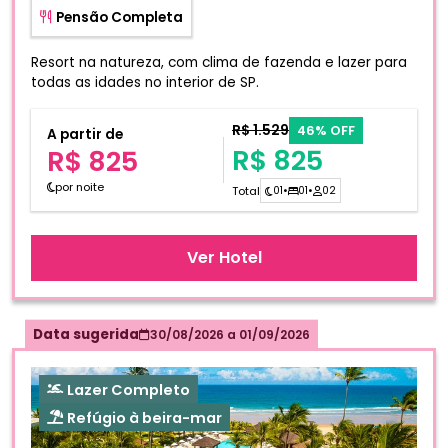
Pensão Completa
Resort na natureza, com clima de fazenda e lazer para
todas as idades no interior de SP.
R$ 1.529
46% OFF
A partir de
R$ 825
R$ 825
por noite
Total
01
•
01
•
02
Ver Hotel
Data sugerida
30/08/2026
a
01/09/2026
Lazer Completo
Refúgio à beira-mar