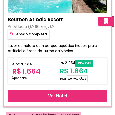
Fotos do hotel Bourbon Atibaia Resort
Bourbon Atibaia Resort
Atibaia (SP 60 km), SP
Pensão Completa
Lazer completo com parque aquático indoor, praia
artificial e áreas da Turma da Mônica.
R$ 2.054
19% OFF
A partir de
R$ 1.664
R$ 1.664
por noite
Total
01
•
01
•
02
Ver Hotel