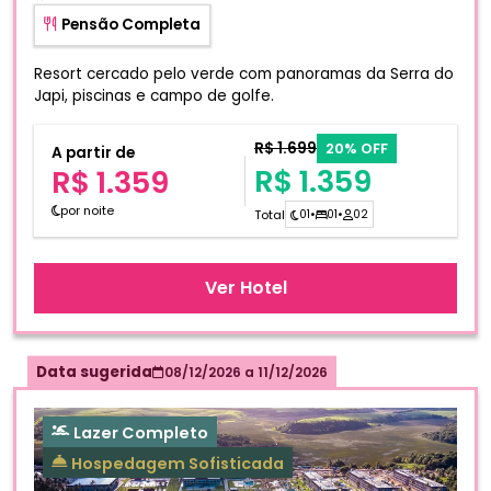
Pensão Completa
Resort cercado pelo verde com panoramas da Serra do
Japi, piscinas e campo de golfe.
R$ 1.699
20% OFF
A partir de
R$ 1.359
R$ 1.359
por noite
Total
01
•
01
•
02
Ver Hotel
Data sugerida
08/12/2026
a
11/12/2026
Lazer Completo
Hospedagem Sofisticada