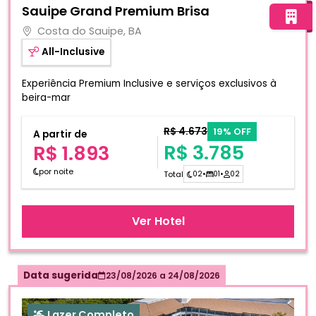
Sauipe Grand Premium Brisa
Costa do Sauipe, BA
All-Inclusive
Experiência Premium Inclusive e serviços exclusivos à
beira-mar
R$ 4.673
19% OFF
A partir de
R$ 3.785
R$ 1.893
por noite
Total
02
•
01
•
02
Ver Hotel
Data sugerida
23/08/2026
a
24/08/2026
Lazer Completo