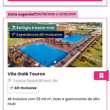
Data sugerida
09/08/2026
a
12/08/2026
Refúgio à beira-mar
Experiência All-Inclusive
Fotos do hotel Vila Galé Touros
Vila Galé Touros
Touros (Natal 80 km), RN
All-Inclusive
All-Inclusive com 113 mil m², lazer e gastronomia de alto
nível