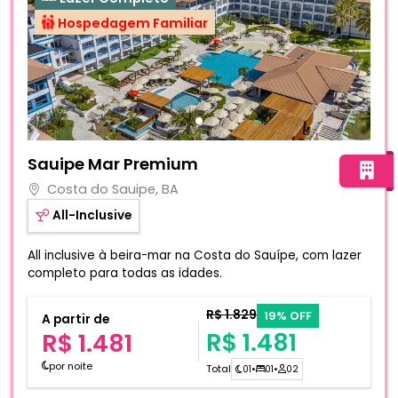
Hospedagem Familiar
Fotos do hotel Sauipe Mar Premium
Sauipe Mar Premium
Costa do Sauipe, BA
All-Inclusive
All inclusive à beira-mar na Costa do Sauípe, com lazer
completo para todas as idades.
R$ 1.829
19% OFF
A partir de
R$ 1.481
R$ 1.481
por noite
Total
01
•
01
•
02