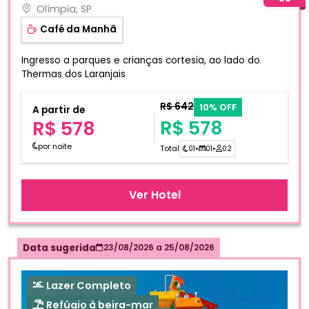
Olímpia, SP
Café da Manhã
Ingresso a parques e crianças cortesia, ao lado do
Thermas dos Laranjais
R$ 642
10% OFF
A partir de
R$ 578
R$ 578
por noite
Total
01
•
01
•
02
Ver Hotel
Data sugerida
23/08/2026
a
25/08/2026
Lazer Completo
Refúgio à beira-mar