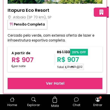
Fotos do hotel Itapura Eco Resort
Itapura Eco Resort
Atibaia (SP 70 km), SP
Pensão Completa
Cercado pelo verde, com extensa oferta de lazer e
infraestrutura esportiva completa.
R$ 1.133
20% OFF
A partir de
R$ 907
R$ 907
por noite
Total
01
•
01
•
02
Ver Hotel
Data sugerida
01/09/2026
a
03/09/2026
Home
Explorar
Chat
Entrar
Mala