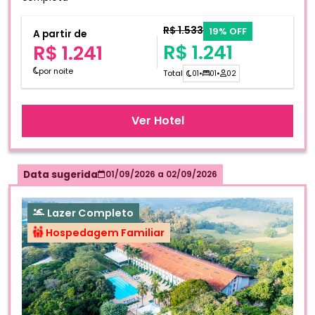
R$ 1.533
19% OFF
A partir de
R$ 1.241
R$ 1.241
por noite
Total
01
•
01
•
02
Ver Hotel
Data sugerida
01/09/2026
a
02/09/2026
Lazer Completo
Hospedagem Familiar