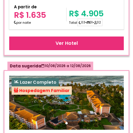
A partir de
R$ 4.905
R$ 1.635
por noite
Total
03
•
01
•
02
Ver Hotel
Data sugerida
10/08/2026
a
12/08/2026
Lazer Completo
Hospedagem Familiar
Fotos do hotel Sauipe Grand Premium Brisa