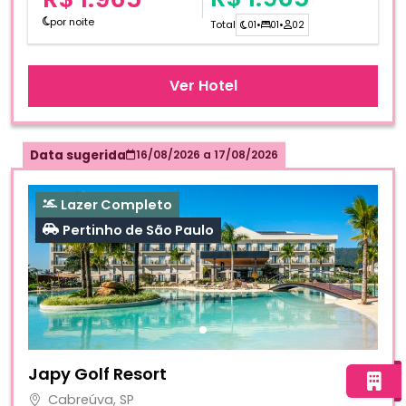
por noite
Total
01
•
01
•
02
Ver Hotel
Data sugerida
16/08/2026
a
17/08/2026
Lazer Completo
Pertinho de São Paulo
Fotos do hotel Japy Golf Resort
Japy Golf Resort
Cabreúva, SP