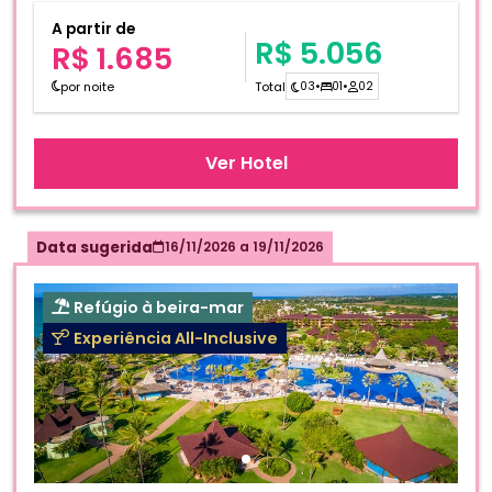
A partir de
R$ 5.056
R$ 1.685
por noite
Total
03
•
01
•
02
Ver Hotel
Data sugerida
16/11/2026
a
19/11/2026
Refúgio à beira-mar
Experiência All-Inclusive