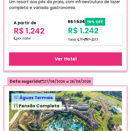
Um resort aos pés da praia, com infraestrutura de lazer
completa e variada gastronomia.
R$ 1.534
19% OFF
A partir de
R$ 1.242
R$ 1.242
por noite
Total
01
•
01
•
02
Ver Hotel
Data sugerida
27/08/2026
a
28/08/2026
Águas Termais
Pensão Completa