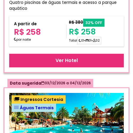
Quatro piscinas de águas termais e acesso a parque
aquático
R$ 380
32% OFF
A partir de
R$ 258
R$ 258
por noite
Total
01
•
01
•
02
Ver Hotel
Data sugerida
03/12/2026
a
04/12/2026
Ingressos Cortesia
Águas Termais