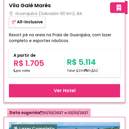
Fotos do hotel Vila Galé Marés
Vila Galé Marés
Guarajuba (Salvador 60 km), BA
All-Inclusive
Resort pé na areia na Praia de Guarajuba, com lazer
completo e esportes náuticos.
A partir de
R$ 5.114
R$ 1.705
por noite
Total
03
•
01
•
02
Ver Hotel
Data sugerida
01/02/2027
a
02/02/2027
Lazer Completo