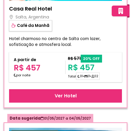
Fotos do hotel Casa Real Hotel
Casa Real Hotel
Salta, Argentina
Café da Manhã
Hotel charmoso no centro de Salta com lazer,
sofisticação e atmosfera local.
R$ 571
20% OFF
A partir de
R$ 457
R$ 457
por noite
Total
01
•
01
•
02
Ver Hotel
Data sugerida
01/05/2027
a
04/05/2027