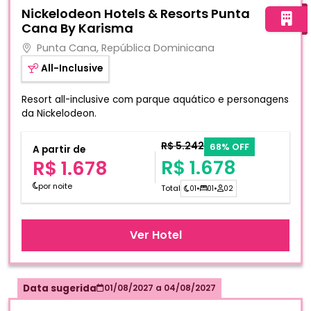
Fotos do hotel Nickelodeon Hotels & Resorts Punta Cana
Nickelodeon Hotels & Resorts Punta
Cana By Karisma
Punta Cana, República Dominicana
All-Inclusive
Resort all-inclusive com parque aquático e personagens
da Nickelodeon.
R$ 5.242
68% OFF
A partir de
R$ 1.678
R$ 1.678
por noite
Total
01
•
01
•
02
Ver Hotel
Data sugerida
01/08/2027
a
04/08/2027