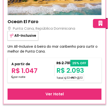
Fotos do hotel Ocean El Faro
Ocean El Faro
Punta Cana, República Dominicana
All-Inclusive
Um All-Inclusive à beira do mar caribenho para curtir o
melhor de Punta Cana.
R$ 2.791
25% OFF
A partir de
R$ 2.093
R$ 1.047
por noite
Total
02
•
01
•
02
Ver Hotel