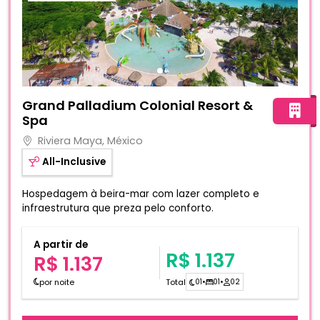
Fotos do hotel Grand Palladium Colonial Resort & Spa
Grand Palladium Colonial Resort &
Spa
Riviera Maya, México
All-Inclusive
Hospedagem à beira-mar com lazer completo e
infraestrutura que preza pelo conforto.
A partir de
R$ 1.137
R$ 1.137
por noite
Total
01
•
01
•
02