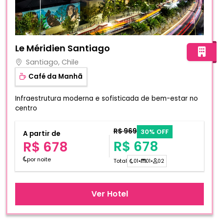
Fotos do hotel Le Méridien Santiago
Le Méridien Santiago
Santiago, Chile
Café da Manhã
Infraestrutura moderna e sofisticada de bem-estar no
centro
R$ 969
30% OFF
A partir de
R$ 678
R$ 678
por noite
Total
01
•
01
•
02
Ver Hotel