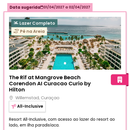
Data sugerida
01/04/2027
a
02/04/2027
Lazer Completo
Pé na Areia
Fotos do hotel The Rif at Mangrove Beach Corendon AI Cu
The Rif at Mangrove Beach
Corendon AI Curacao Curio by
Hilton
Willemstad, Curaçao
All-Inclusive
Resort All-Inclusive, com acesso ao lazer do resort ao
lado, em ilha paradisíaca.