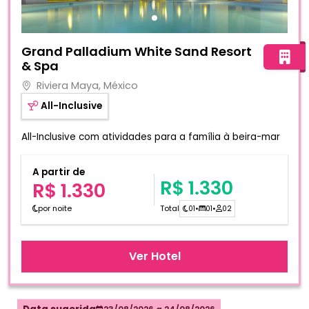
Fotos do hotel Grand Palladium White Sand Resort & Spa
Grand Palladium White Sand Resort
& Spa
Riviera Maya, México
All-Inclusive
All-Inclusive com atividades para a família à beira-mar
A partir de
R$ 1.330
R$ 1.330
por noite
Total
01
•
01
•
02
Ver Hotel
23/08/2026
a
24/08/2026