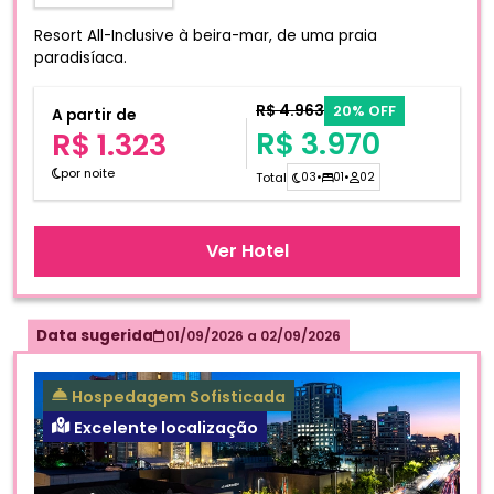
Resort All-Inclusive à beira-mar, de uma praia
paradisíaca.
R$ 4.963
20% OFF
A partir de
R$ 3.970
R$ 1.323
por noite
Total
03
•
01
•
02
Ver Hotel
Data sugerida
01/09/2026
a
02/09/2026
Hospedagem Sofisticada
Excelente localização