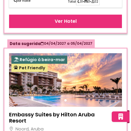
por noite
Total
01
•
01
•
02
Ver Hotel
Data sugerida
04/04/2027
a
05/04/2027
Refúgio à beira-mar
Pet Friendly
Fotos do hotel Embassy Suites by Hilton Aruba Resort
Embassy Suites by Hilton Aruba
Resort
Noord, Aruba