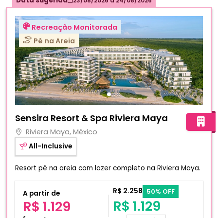
Data sugerida
Recreação Monitorada
Pé na Areia
Fotos do hotel Sensira Resort & Spa Riviera Maya
Sensira Resort & Spa Riviera Maya
Riviera Maya, México
All-Inclusive
Resort pé na areia com lazer completo na Riviera Maya.
R$ 2.258
50% OFF
A partir de
R$ 1.129
R$ 1.129