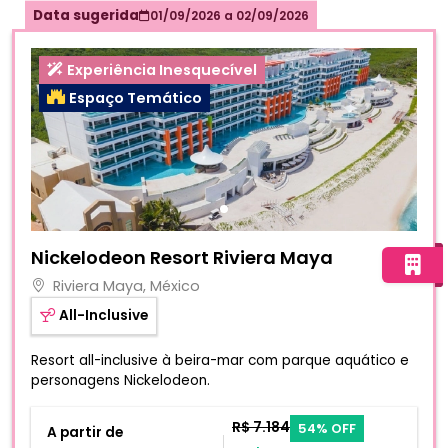
Data sugerida
01/09/2026
a
02/09/2026
Experiência Inesquecível
Espaço Temático
Fotos do hotel Nickelodeon Resort Riviera Maya
Nickelodeon Resort Riviera Maya
Riviera Maya, México
All-Inclusive
Resort all-inclusive à beira-mar com parque aquático e
personagens Nickelodeon.
R$ 7.184
54% OFF
A partir de