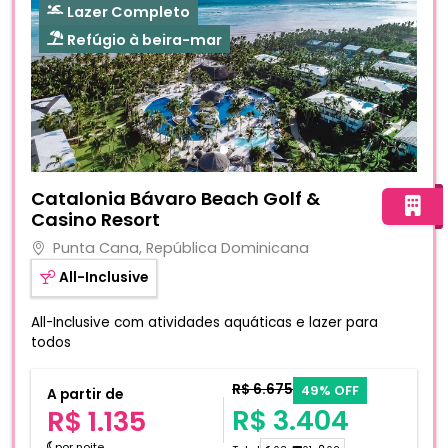
Lazer Completo
Refúgio à beira-mar
Fotos do hotel Catalonia Bávaro Beach Golf & Casino Re
Catalonia Bávaro Beach Golf &
Casino Resort
Punta Cana, República Dominicana
All-Inclusive
All-Inclusive com atividades aquáticas e lazer para
todos
R$ 6.675
49% OFF
A partir de
R$ 3.404
R$ 1.135
por noite