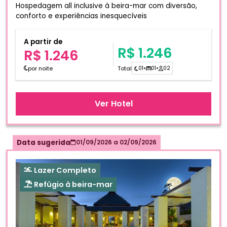
Hospedagem all inclusive à beira-mar com diversão,
conforto e experiências inesquecíveis
A partir de
R$ 1.246
R$ 1.246
por noite
Total
01
•
01
•
02
Ver Hotel
Data sugerida
01/09/2026
a
02/09/2026
Lazer Completo
Refúgio à beira-mar