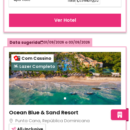
Total
03
•
01
•
02
Ver Hotel
Data sugerida
01/09/2026
a
03/09/2026
Com Cassino
Lazer Completo
Fotos do hotel Ocean Blue & Sand Resort
Ocean Blue & Sand Resort
Punta Cana, República Dominicana
All-Inclusive