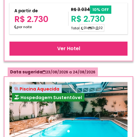
R$ 3.034
10% OFF
A partir de
R$ 2.730
R$ 2.730
por noite
Total
01
•
01
•
02
Ver Hotel
Data sugerida
23/08/2026
a
24/08/2026
Piscina Aquecida
Hospedagem Sustentável