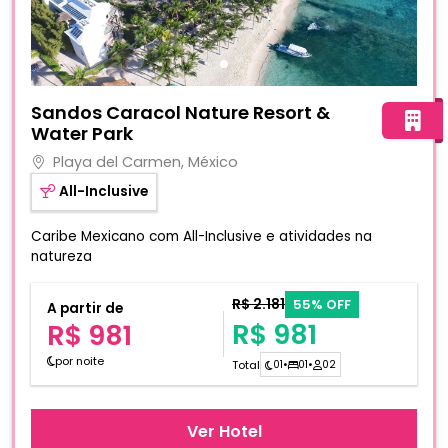
Fotos do hotel Sandos Caracol Nature Resort & Water Pa
Sandos Caracol Nature Resort &
Water Park
Playa del Carmen, México
All-Inclusive
Caribe Mexicano com All-Inclusive e atividades na
natureza
R$ 2.181
55% OFF
A partir de
R$ 981
R$ 981
por noite
Total
01
•
01
•
02
Ver Hotel