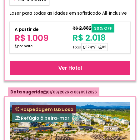
Lazer para todas as idades em sofisticado All-Inclusive
R$ 2.882
30% OFF
A partir de
R$ 2.018
R$ 1.009
por noite
Total
02
•
01
•
02
Ver Hotel
Data sugerida
01/09/2026
a
03/09/2026
Hospedagem Luxuosa
Refúgio à beira-mar