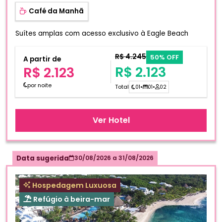
Café da Manhã
Suítes amplas com acesso exclusivo à Eagle Beach
R$ 4.245
50% OFF
A partir de
R$ 2.123
R$ 2.123
por noite
Total
01
•
01
•
02
Ver Hotel
Data sugerida
30/08/2026
a
31/08/2026
Hospedagem Luxuosa
Refúgio à beira-mar