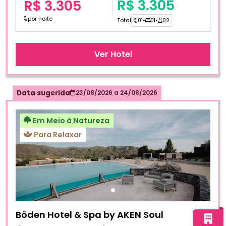
R$ 3.305
R$ 3.305
por noite
Total
01
•
01
•
02
Ver Hotel
Data sugerida
23/08/2026
a
24/08/2026
Em Meio à Natureza
Para Relaxar
Fotos do hotel Böden Hotel & Spa by AKEN Soul
Böden Hotel & Spa by AKEN Soul