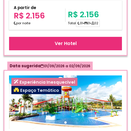
A partir de
R$ 2.156
R$ 2.156
por noite
Total
01
•
01
•
02
Ver Hotel
Data sugerida
01/09/2026
a
02/09/2026
Experiência Inesquecível
Espaço Temático