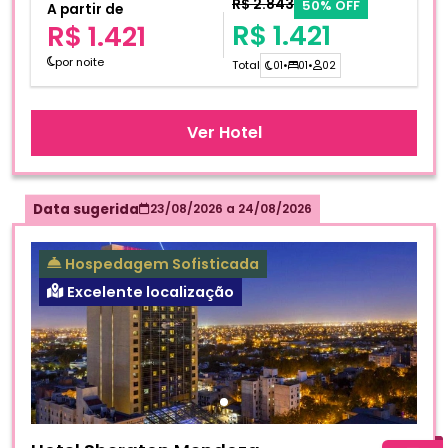
R$ 2.843
50% OFF
A partir de
R$ 1.421
R$ 1.421
por noite
Total
01
•
01
•
02
Ver Hotel
Data sugerida
23/08/2026
a
24/08/2026
Hospedagem Sofisticada
Excelente localização
Fotos do hotel Hotel Sheraton Mendoza