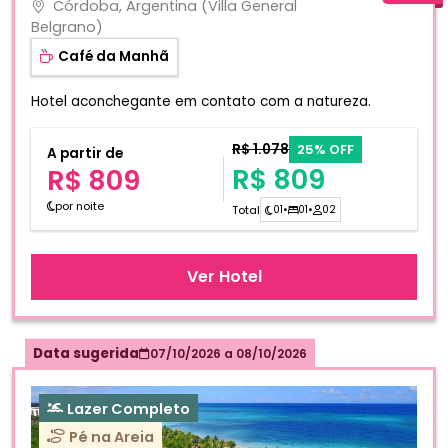
Córdoba, Argentina (Villa General
Belgrano)
Café da Manhã
Hotel aconchegante em contato com a natureza.
R$ 1.078
25% OFF
A partir de
R$ 809
R$ 809
por noite
Total
01
•
01
•
02
Ver Hotel
Data sugerida
07/10/2026
a
08/10/2026
Lazer Completo
Pé na Areia