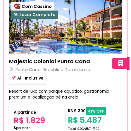
Com Cassino
Lazer Completo
Fotos do hotel Majestic Colonial Punta Cana
Majestic Colonial Punta Cana
Punta Cana, Republica Dominicana
All-Inclusive
Resort de luxo com parque aquático, gastronomia
premium e localização pé na areia.
R$ 9.300
41% OFF
A partir de
R$ 5.487
R$ 1.829
por noite
Total
03
•
01
•
02