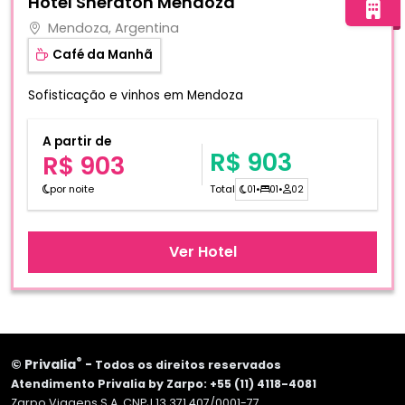
Hotel Sheraton Mendoza
Mendoza, Argentina
Café da Manhã
Sofisticação e vinhos em Mendoza
A partir de
R$ 903
R$ 903
por noite
Total
01
•
01
•
02
Ver Hotel
®
©
Privalia
-
Todos os direitos reservados
Atendimento Privalia by Zarpo: +55 (11) 4118-4081
Zarpo Viagens S.A. CNPJ 13.371.407/0001-77