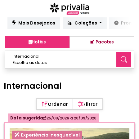
Mais Desejados
Coleções
Promo
Hotéis
Pacotes
Internacional
Escolha as datas
Internacional
Ordenar
Filtrar
Data sugerida
25/09/2026
a
26/09/2026
Experiência Inesquecível