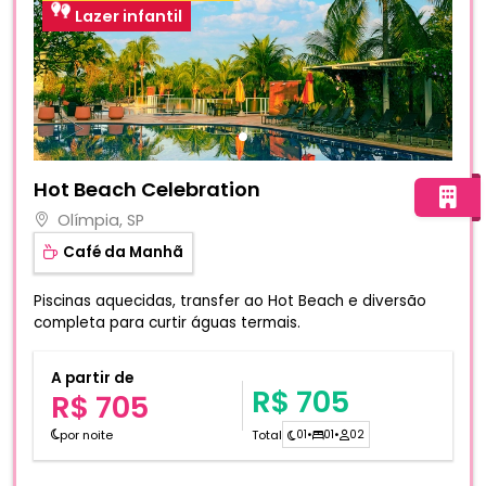
Lazer infantil
Fotos do hotel Hot Beach Celebration
Hot Beach Celebration
Olímpia, SP
Café da Manhã
Piscinas aquecidas, transfer ao Hot Beach e diversão
completa para curtir águas termais.
A partir de
R$ 705
R$ 705
por noite
Total
01
•
01
•
02