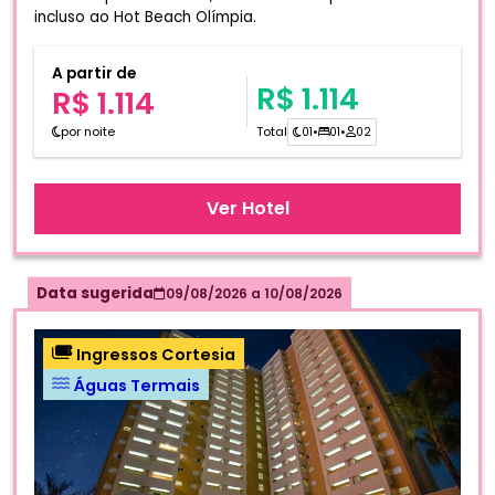
incluso ao Hot Beach Olímpia.
A partir de
R$ 1.114
R$ 1.114
por noite
Total
01
•
01
•
02
Ver Hotel
Data sugerida
09/08/2026
a
10/08/2026
Ingressos Cortesia
Águas Termais