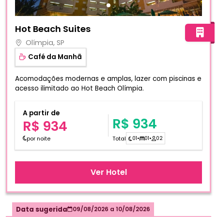
Fotos do hotel Hot Beach Suites
Hot Beach Suites
Olímpia, SP
Café da Manhã
Acomodações modernas e amplas, lazer com piscinas e
acesso ilimitado ao Hot Beach Olímpia.
A partir de
R$ 934
R$ 934
por noite
Total
01
•
01
•
02
Ver Hotel
Data sugerida
09/08/2026
a
10/08/2026