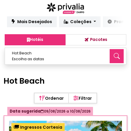
Mais Desejados
Coleções
Promo
Hotéis
Pacotes
Hot Beach
Escolha as datas
Hot Beach
Ordenar
Filtrar
Data sugerida
09/08/2026
a
10/08/2026
Ingressos Cortesia