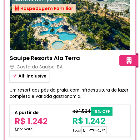
Hospedagem Familiar
Fotos do hotel Sauipe Resorts Ala Terra
Sauipe Resorts Ala Terra
Costa do Sauipe, BA
All-Inclusive
Um resort aos pés da praia, com infraestrutura de lazer
completa e variada gastronomia.
R$ 1.534
19% OFF
A partir de
R$ 1.242
R$ 1.242
por noite
Total
01
•
01
•
02