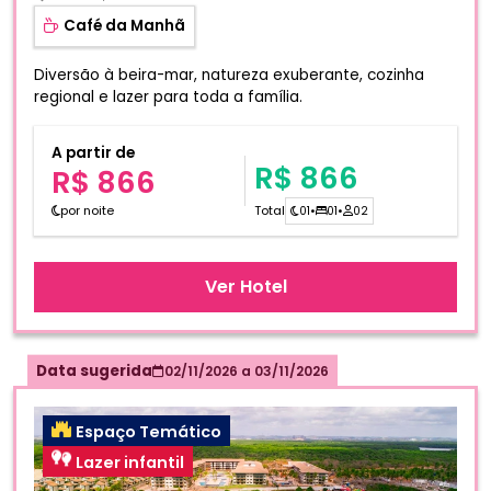
Café da Manhã
Diversão à beira-mar, natureza exuberante, cozinha
regional e lazer para toda a família.
A partir de
R$ 866
R$ 866
por noite
Total
01
•
01
•
02
Ver Hotel
Data sugerida
02/11/2026
a
03/11/2026
Espaço Temático
Lazer infantil