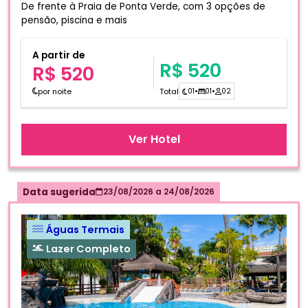
De frente à Praia de Ponta Verde, com 3 opções de
pensão, piscina e mais
A partir de
R$ 520
R$ 520
por noite
Total
01
•
01
•
02
Ver Hotel
Data sugerida
23/08/2026
a
24/08/2026
Águas Termais
Lazer Completo