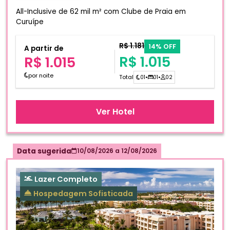
All-Inclusive de 62 mil m² com Clube de Praia em
Curuípe
R$ 1.181
14% OFF
A partir de
R$ 1.015
R$ 1.015
por noite
Total
01
•
01
•
02
Ver Hotel
Data sugerida
10/08/2026
a
12/08/2026
Lazer Completo
Hospedagem Sofisticada