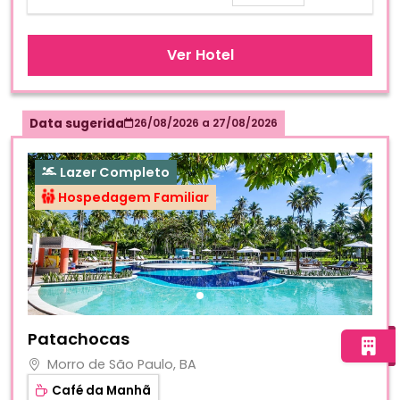
Ver Hotel
Data sugerida
26/08/2026
a
27/08/2026
Lazer Completo
Hospedagem Familiar
Fotos do hotel Patachocas
Patachocas
Morro de São Paulo, BA
Café da Manhã