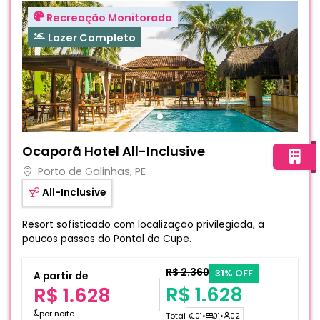
Recreação Monitorada
Lazer Completo
Fotos do hotel Ocaporã Hotel All-Inclusive
Ocaporã Hotel All-Inclusive
Porto de Galinhas, PE
All-Inclusive
Resort sofisticado com localização privilegiada, a
poucos passos do Pontal do Cupe.
R$ 2.360
31% OFF
A partir de
R$ 1.628
R$ 1.628
por noite
Total
01
•
01
•
02