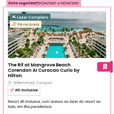
Data sugerida
01/04/2027
a
02/04/2027
Lazer Completo
Pé na Areia
Fotos do hotel The Rif at Mangrove Beach Corendon AI Cu
The Rif at Mangrove Beach
Corendon AI Curacao Curio by
Hilton
Willemstad, Curaçao
All-Inclusive
Resort All-Inclusive, com acesso ao lazer do resort ao
lado, em ilha paradisíaca.