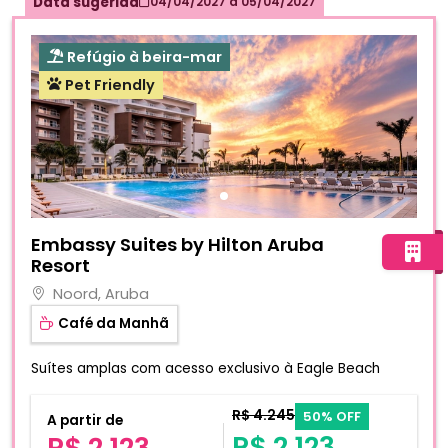
Data sugerida
04/04/2027
a
05/04/2027
Refúgio à beira-mar
Pet Friendly
Fotos do hotel Embassy Suites by Hilton Aruba Resort
Embassy Suites by Hilton Aruba
Resort
Noord, Aruba
Café da Manhã
Suítes amplas com acesso exclusivo à Eagle Beach
R$ 4.245
50% OFF
A partir de
R$ 2.123
R$ 2.123