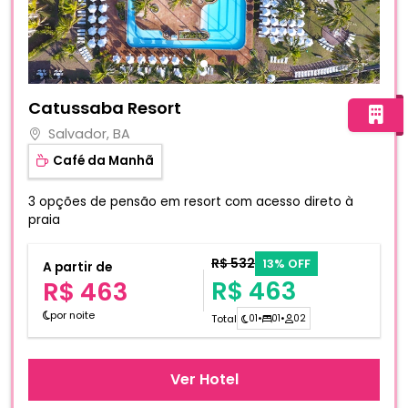
Fotos do hotel Catussaba Resort
Catussaba Resort
Salvador, BA
Café da Manhã
3 opções de pensão em resort com acesso direto à
praia
R$ 532
13% OFF
A partir de
R$ 463
R$ 463
por noite
Total
01
•
01
•
02
Ver Hotel