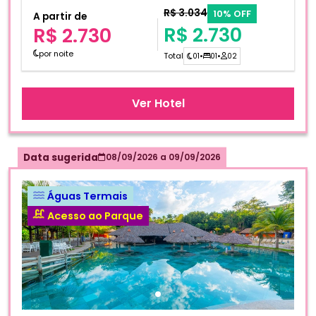
R$ 3.034
10% OFF
A partir de
R$ 2.730
R$ 2.730
por noite
Total
01
•
01
•
02
Ver Hotel
Data sugerida
08/09/2026
a
09/09/2026
Águas Termais
Acesso ao Parque
Fotos do hotel Rio Quente - Hotel Luupi