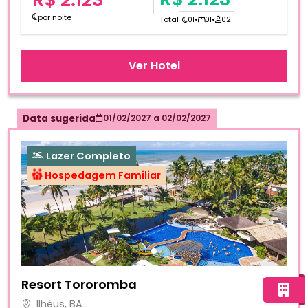
por noite
Total
01
•
01
•
02
Ver Hotel
Data sugerida
01/02/2027
a
02/02/2027
Lazer Completo
Hospedagem Familiar
Fotos do hotel Resort Tororomba
Resort Tororomba
Ilhéus, BA