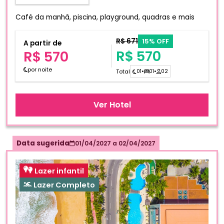
Café da manhã, piscina, playground, quadras e mais
R$ 671
15% OFF
A partir de
R$ 570
R$ 570
por noite
Total
01
•
01
•
02
Ver Hotel
Data sugerida
01/04/2027
a
02/04/2027
Lazer infantil
Lazer Completo