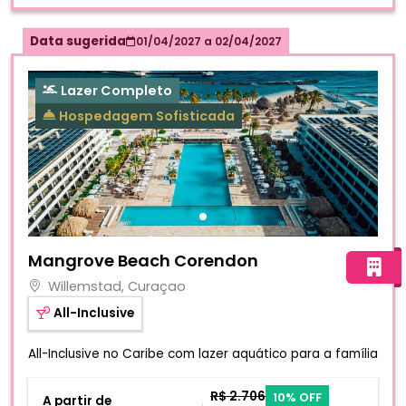
Data sugerida
01/04/2027
a
02/04/2027
Lazer Completo
Hospedagem Sofisticada
Fotos do hotel Mangrove Beach Corendon
Mangrove Beach Corendon
Willemstad, Curaçao
All-Inclusive
All-Inclusive no Caribe com lazer aquático para a família
R$ 2.706
10% OFF
A partir de