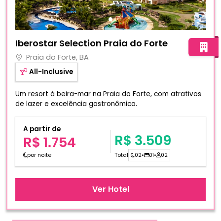
Fotos do hotel Iberostar Selection Praia do Forte
Iberostar Selection Praia do Forte
Praia do Forte, BA
All-Inclusive
Um resort à beira-mar na Praia do Forte, com atrativos
de lazer e excelência gastronômica.
A partir de
R$ 3.509
R$ 1.754
por noite
Total
02
•
01
•
02
Ver Hotel