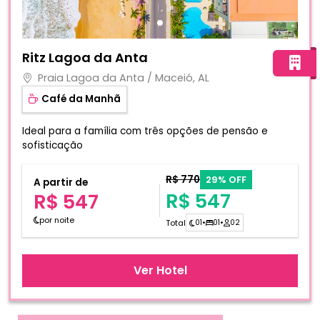
Fotos do hotel Ritz Lagoa da Anta
Ritz Lagoa da Anta
Praia Lagoa da Anta / Maceió, AL
Café da Manhã
Ideal para a família com três opções de pensão e
sofisticação
R$ 770
29% OFF
A partir de
R$ 547
R$ 547
por noite
Total
01
•
01
•
02
Ver Hotel