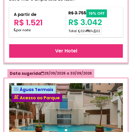
R$ 3.755
19% OFF
A partir de
R$ 3.042
R$ 1.521
por noite
Total
02
•
01
•
02
Ver Hotel
Data sugerida
29/09/2026
a
30/09/2026
Águas Termais
Acesso ao Parque