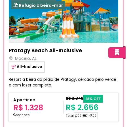
Refúgio à beira-mar
Fotos do hotel Pratagy Beach All-Inclusive
Pratagy Beach All-Inclusive
Maceió, AL
All-Inclusive
Resort à beira da praia de Pratagy, cercado pelo verde
e com lazer completo.
R$ 3.849
31% OFF
A partir de
R$ 2.656
R$ 1.328
por noite
Total
02
•
01
•
02