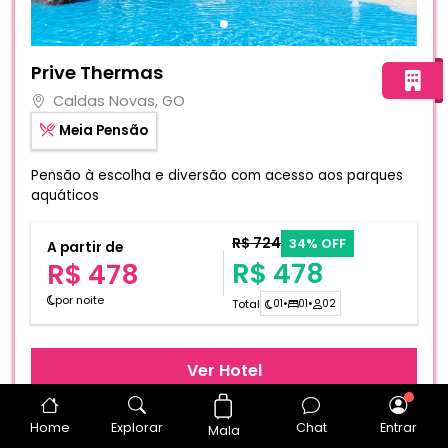
Fotos do hotel Prive Thermas
Prive Thermas
Caldas Novas, GO
Meia Pensão
Pensão à escolha e diversão com acesso aos parques
aquáticos
R$ 724
34% OFF
A partir de
R$ 478
R$ 478
por noite
Total
01
•
01
•
02
Ver Hotel
Home
Explorar
Chat
Entrar
Mala
Data sugerida
30/09/2026
a
01/10/2026