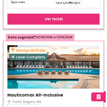
por noite
Total
01
•
01
•
02
Ver Hotel
Data sugerida
10/08/2026
a
11/08/2026
Serviço de Praia
Lazer Completo
Fotos do hotel Nauticomar All-Inclusive
Nauticomar All-Inclusive
Porto Seguro, BA