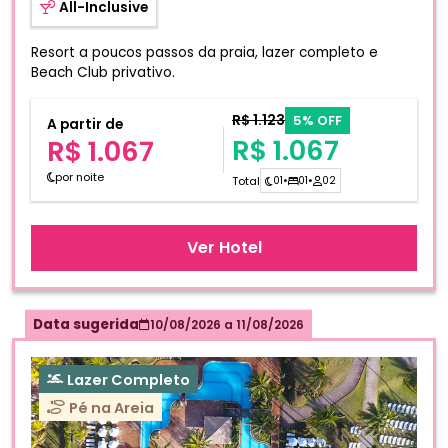
All-Inclusive
Resort a poucos passos da praia, lazer completo e
Beach Club privativo.
R$ 1.123
5% OFF
A partir de
R$ 1.067
R$ 1.067
por noite
Total
01
•
01
•
02
Ver Hotel
Data sugerida
10/08/2026
a
11/08/2026
Lazer Completo
Pé na Areia