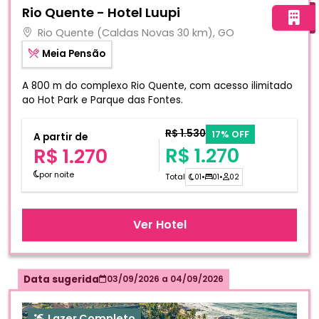
Rio Quente - Hotel Luupi
Rio Quente (Caldas Novas 30 km), GO
Meia Pensão
A 800 m do complexo Rio Quente, com acesso ilimitado
ao Hot Park e Parque das Fontes.
R$ 1.530
17% OFF
A partir de
R$ 1.270
R$ 1.270
por noite
Total
01
•
01
•
02
Ver Hotel
Data sugerida
03/09/2026
a
04/09/2026
Lazer Completo