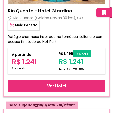
Fotos do hotel Rio Quente - Hotel Giardino
Rio Quente - Hotel Giardino
Rio Quente (Caldas Novas 30 km), GO
Meia Pensão
Refúgio charmoso inspirado na temática italiana e com
acesso ilimitado ao Hot Park.
R$ 1.495
17% OFF
A partir de
R$ 1.241
R$ 1.241
por noite
Total
01
•
01
•
02
Ver Hotel
Data sugerida
30/11/2026
a
01/12/2026