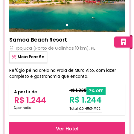
Fotos do hotel Samoa Beach Resort
Samoa Beach Resort
Ipojuca (Porto de Galinhas 10 km), PE
Meia Pensão
Refúgio pé na areia na Praia de Muro Alto, com lazer
completo e gastronomia que encanta.
R$ 1.338
7% OFF
A partir de
R$ 1.244
R$ 1.244
por noite
Total
01
•
01
•
02
Ver Hotel