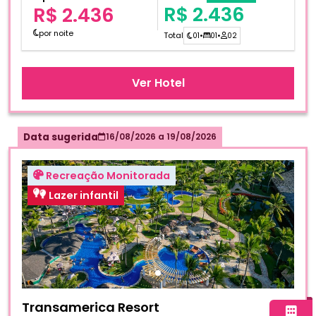
R$ 2.436
R$ 2.436
por noite
Total
01
•
01
•
02
Ver Hotel
Data sugerida
16/08/2026
a
19/08/2026
Recreação Monitorada
Lazer infantil
Fotos do hotel Transamerica Resort Comandatuba All-In
Transamerica Resort