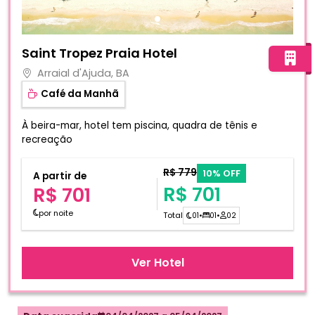
Fotos do hotel Saint Tropez Praia Hotel
Saint Tropez Praia Hotel
Arraial d'Ajuda, BA
Café da Manhã
À beira-mar, hotel tem piscina, quadra de tênis e
recreação
R$ 779
10% OFF
A partir de
R$ 701
R$ 701
por noite
Total
01
•
01
•
02
Ver Hotel