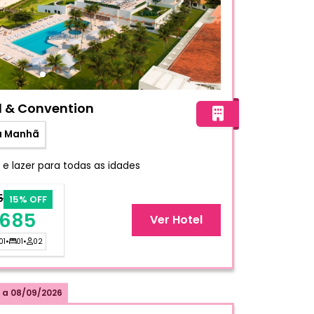
each Hotel & Convention
l & Convention
a Manhã
 e lazer para todas as idades
5
15% OFF
 685
Ver Hotel
01
•
01
•
02
a
08/09/2026