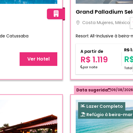
Fotos do hotel Grand Pall
Grand Palladium Sel
Costa Mujeres, México
a de Catussaba
Resort All-Inclusive à beira
R$ 1
A partir de
R$
R$ 1.119
Ver Hotel
por noite
Total
Data sugerida
09/08/2026
Lazer Completo
Refúgio à beira-mar