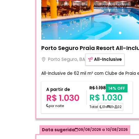
Fotos do hotel Porto Seguro Praia Resort All
Porto Seguro Praia Resort All-Incl
Porto Seguro, BA
All-Inclusive
All-Inclusive de 62 mil m² com Clube de Praia
R$ 1.198
14% OFF
A partir de
R$ 1.030
R$ 1.030
por noite
Total
01
•
01
•
02
Data sugerida
09/08/2026
a
10/08/2026