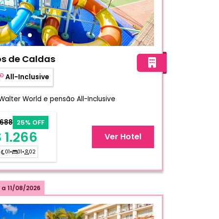
esort Poços de Caldas
os de Caldas
All-Inclusive
Walter World e pensão All-Inclusive
.688
25% OFF
 1.266
Ver Hotel
01
•
01
•
02
a
11/08/2026