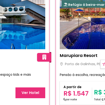
Refúgio à beira-mar
Fotos do hotel Marupiara 
Marupiara Resort
Porto de Galinhas, PE
 espaço kids e mais
Pensão à escolha, recreação,
A partir de
R$ 
R$ 1.547
Ver Hotel
por noite
Total