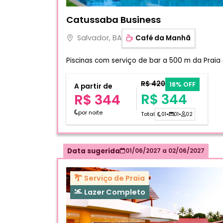
Fotos do hotel Catussaba Business
Catussaba Business
Salvador, BA
Café da Manhã
Piscinas com serviço de bar a 500 m da Prai
R$ 420
18% OFF
A partir de
R$ 344
R$ 344
por noite
Total
01
•
01
•
02
Data sugerida
01/06/2027
a
02/06/2027
Serviço de Praia
Lazer Completo