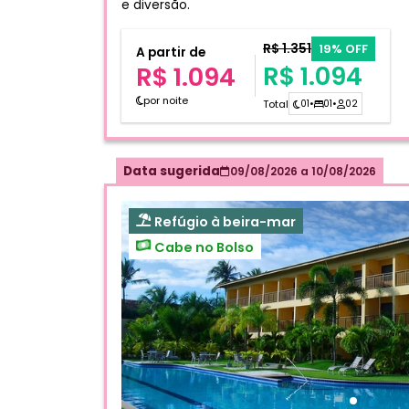
e diversão.
R$ 1.351
19% OFF
A partir de
R$ 1.094
R$ 1.094
por noite
Total
01
•
01
•
02
Data sugerida
09/08/2026
a
10/08/2026
Refúgio à beira-mar
Cabe no Bolso