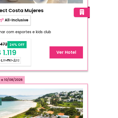
adium Select Costa Mujeres
ect Costa Mujeres
All-Inclusive
-mar com esportes e kids club
.472
24% OFF
 1.119
Ver Hotel
01
•
01
•
02
a
10/08/2026