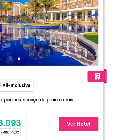
Resort
All-Inclusive
 piscinas, serviço de praia e mais
3.093
Ver Hotel
02
•
01
•
02