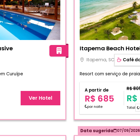
-Inclusive
Fotos do hotel Itapema B
usive
Itapema Beach Hote
Itapema, SC
Café d
 em Curuípe
Resort com serviço de praia
R$ 80
A partir de
R$
R$ 685
Ver Hotel
por noite
Total
Data sugerida
07/09/2026