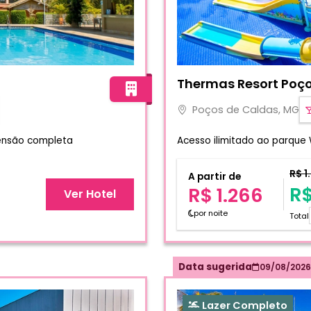
0
Fotos do hotel Thermas R
Thermas Resort Poç
Poços de Caldas, MG
pensão completa
Acesso ilimitado ao parque 
R$ 1
A partir de
R$
R$ 1.266
Ver Hotel
por noite
Total
Data sugerida
09/08/2026
Lazer Completo