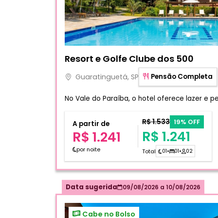
Fotos do hotel Resort e Golfe Clube dos 50
Resort e Golfe Clube dos 500
Guaratinguetá, SP
Pensão Completa
No Vale do Paraíba, o hotel oferece lazer e 
R$ 1.533
19% OFF
A partir de
R$ 1.241
R$ 1.241
por noite
Total
01
•
01
•
02
Data sugerida
09/08/2026
a
10/08/2026
Cabe no Bolso