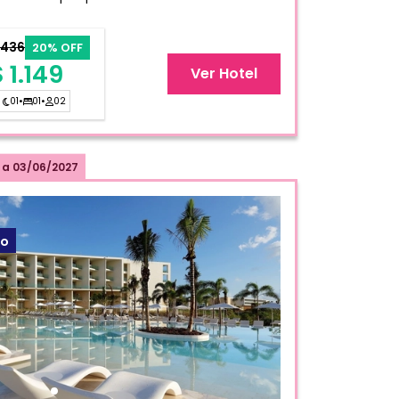
.436
20% OFF
 1.149
Ver Hotel
01
•
01
•
02
a
03/06/2027
ão