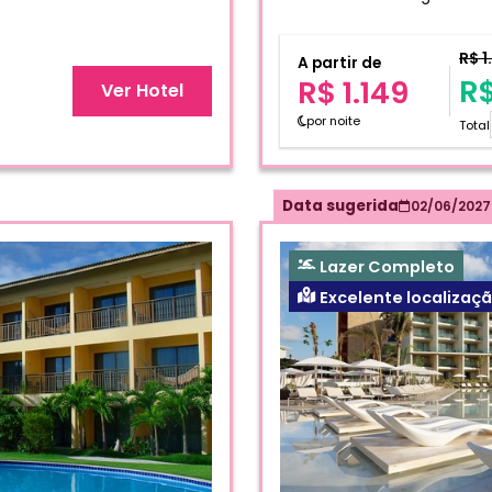
R$ 1
A partir de
R$
R$ 1.149
Ver Hotel
por noite
Total
Data sugerida
02/06/2027
Lazer Completo
Excelente localizaç