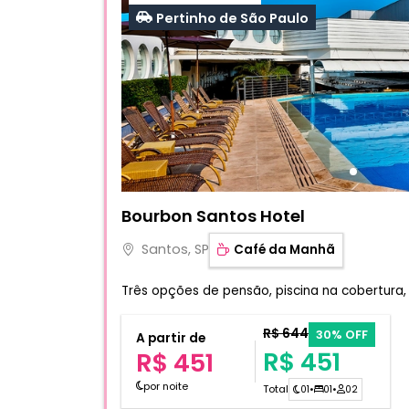
Pertinho de São Paulo
Fotos do hotel Bourbon Santos Hotel
Bourbon Santos Hotel
Santos, SP
Café da Manhã
Três opções de pensão, piscina na cobertura,
R$ 644
30% OFF
A partir de
R$ 451
R$ 451
por noite
Total
01
•
01
•
02