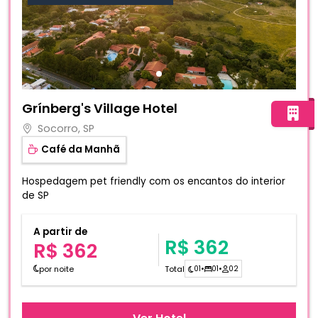
Fotos do hotel Grínberg's Village Hotel
Grínberg's Village Hotel
Socorro, SP
Café da Manhã
Hospedagem pet friendly com os encantos do interior
de SP
A partir de
R$ 362
R$ 362
por noite
Total
01
•
01
•
02