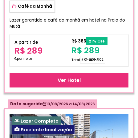
Café da Manhã
Lazer garantido e café da manhã em hotel na Praia do
Mutá
R$ 366
21% OFF
A partir de
R$ 289
R$ 289
por noite
Total
01
•
01
•
02
Ver Hotel
Data sugerida
13/08/2026
a
14/08/2026
Lazer Completo
Excelente localização