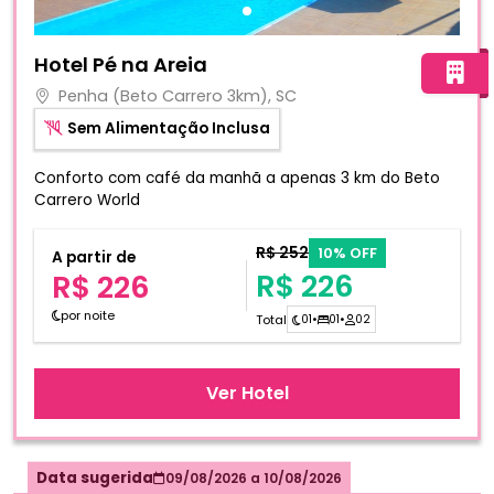
Fotos do hotel Hotel Pé na Areia
Hotel Pé na Areia
Penha (Beto Carrero 3km), SC
Sem Alimentação Inclusa
Conforto com café da manhã a apenas 3 km do Beto
Carrero World
R$ 252
10% OFF
A partir de
R$ 226
R$ 226
por noite
Total
01
•
01
•
02
Ver Hotel
Data sugerida
09/08/2026
a
10/08/2026