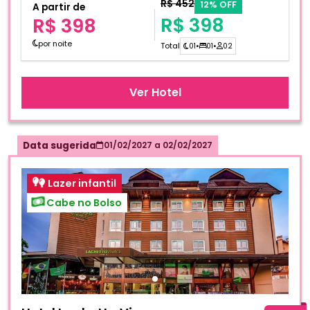
R$ 452
12% OFF
A partir de
R$ 398
R$ 398
por noite
Total
01
•
01
•
02
Ver Hotel
Data sugerida
01/02/2027
a
02/02/2027
Lazer infantil
Cabe no Bolso
Fotos do hotel Hotel Laghetto Vivace