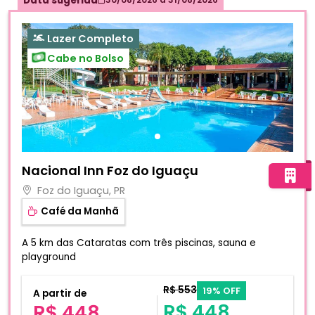
Data sugerida
Lazer Completo
Cabe no Bolso
Fotos do hotel Nacional Inn Foz do Iguaçu
Nacional Inn Foz do Iguaçu
Foz do Iguaçu, PR
Café da Manhã
A 5 km das Cataratas com três piscinas, sauna e
playground
R$ 553
19% OFF
A partir de
R$ 448
R$ 448