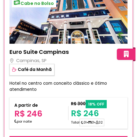
Cabe no Bolso
Fotos do hotel Euro Suite Campinas
Euro Suite Campinas
Campinas, SP
Café da Manhã
Hotel no centro com conceito clássico e ótimo
atendimento
R$ 300
18% OFF
A partir de
R$ 246
R$ 246
por noite
Total
01
•
01
•
02