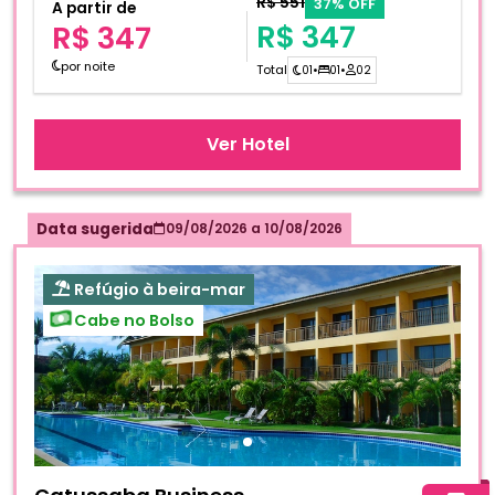
R$ 551
37% OFF
A partir de
R$ 347
R$ 347
por noite
Total
01
•
01
•
02
Ver Hotel
Data sugerida
09/08/2026
a
10/08/2026
Refúgio à beira-mar
Cabe no Bolso
Fotos do hotel Catussaba Business