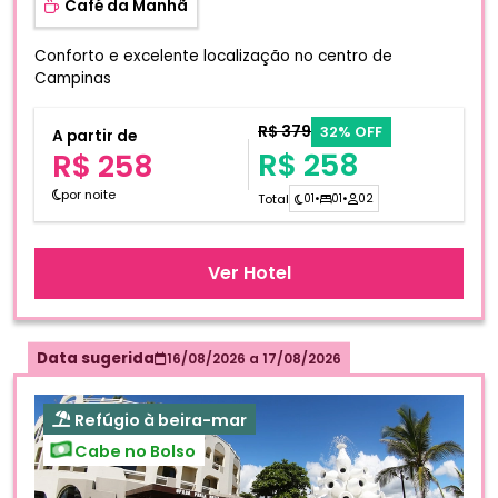
Café da Manhã
Conforto e excelente localização no centro de
Campinas
R$ 379
32% OFF
A partir de
R$ 258
R$ 258
por noite
Total
01
•
01
•
02
Ver Hotel
Data sugerida
16/08/2026
a
17/08/2026
Refúgio à beira-mar
Cabe no Bolso