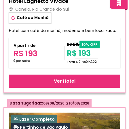
Hotel Laghetto Vivace
Canela, Rio Grande do Sul
Café da Manhã
Hotel com café da manhã, moderno e bem localizado.
R$ 215
10% OFF
A partir de
R$ 193
R$ 193
por noite
Total
01
•
01
•
02
Ver Hotel
Data sugerida
09/08/2026
a
10/08/2026
Lazer Completo
Pertinho de São Paulo