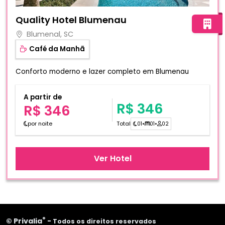
Fotos do hotel Quality Hotel Blumenau
Quality Hotel Blumenau
Blumenal, SC
Café da Manhã
Conforto moderno e lazer completo em Blumenau
A partir de
R$ 346
R$ 346
por noite
Total
01
•
01
•
02
Ver Hotel
®
©
Privalia
-
Todos os direitos reservados