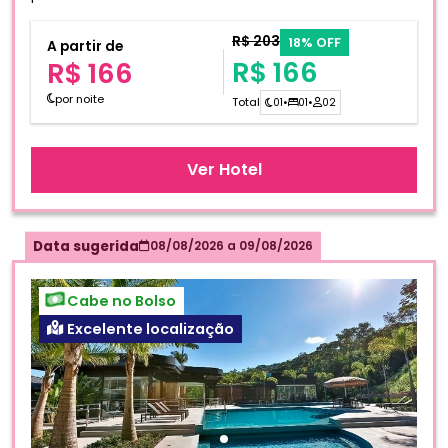
R$ 203
18% OFF
A partir de
R$ 166
R$ 166
por noite
Total
01
•
01
•
02
Ver Hotel
Data sugerida
08/08/2026
a
09/08/2026
Cabe no Bolso
Excelente localização