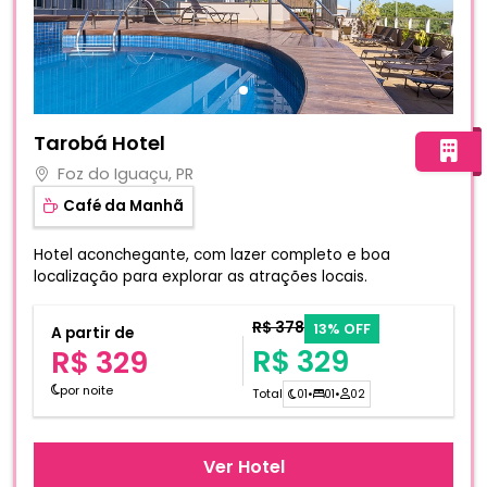
Fotos do hotel Tarobá Hotel
Tarobá Hotel
Foz do Iguaçu, PR
Café da Manhã
Hotel aconchegante, com lazer completo e boa
localização para explorar as atrações locais.
R$ 378
13% OFF
A partir de
R$ 329
R$ 329
por noite
Total
01
•
01
•
02
Ver Hotel