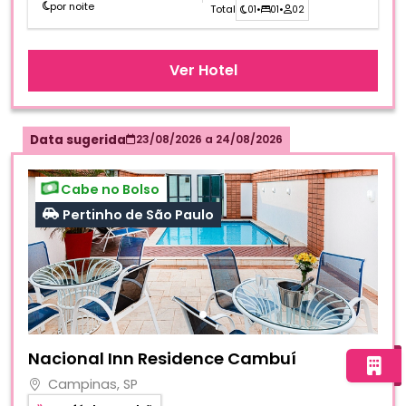
por noite
Total
01
•
01
•
02
Ver Hotel
Data sugerida
23/08/2026
a
24/08/2026
Cabe no Bolso
Pertinho de São Paulo
Fotos do hotel Nacional Inn Residence Cambuí
Nacional Inn Residence Cambuí
Campinas, SP