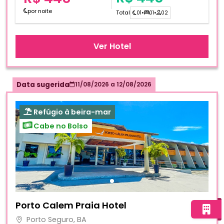
por noite
Total
01
•
01
•
02
Ver Hotel
Data sugerida
11/08/2026
a
12/08/2026
Refúgio à beira-mar
Cabe no Bolso
Fotos do hotel Porto Calem Praia Hotel
Porto Calem Praia Hotel
Porto Seguro, BA