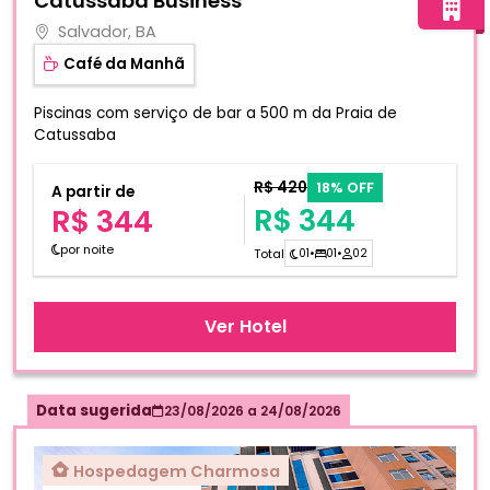
Catussaba Business
Salvador, BA
Café da Manhã
Piscinas com serviço de bar a 500 m da Praia de
Catussaba
R$ 420
18% OFF
A partir de
R$ 344
R$ 344
por noite
Total
01
•
01
•
02
Ver Hotel
Data sugerida
23/08/2026
a
24/08/2026
Hospedagem Charmosa