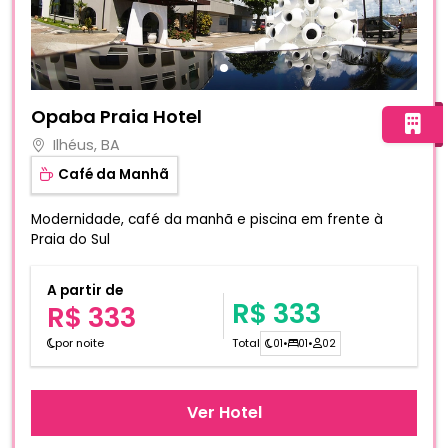
Fotos do hotel Opaba Praia Hotel
Opaba Praia Hotel
Ilhéus, BA
Café da Manhã
Modernidade, café da manhã e piscina em frente à
Praia do Sul
A partir de
R$ 333
R$ 333
por noite
Total
01
•
01
•
02
Ver Hotel