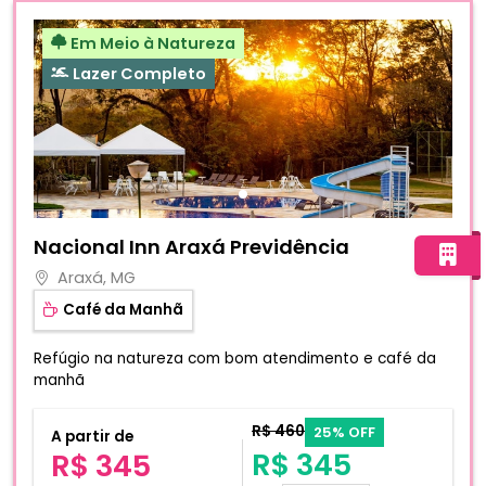
Em Meio à Natureza
Lazer Completo
Fotos do hotel Nacional Inn Araxá Previdência
Nacional Inn Araxá Previdência
Araxá, MG
Café da Manhã
Refúgio na natureza com bom atendimento e café da
manhã
R$ 460
25% OFF
A partir de
R$ 345
R$ 345