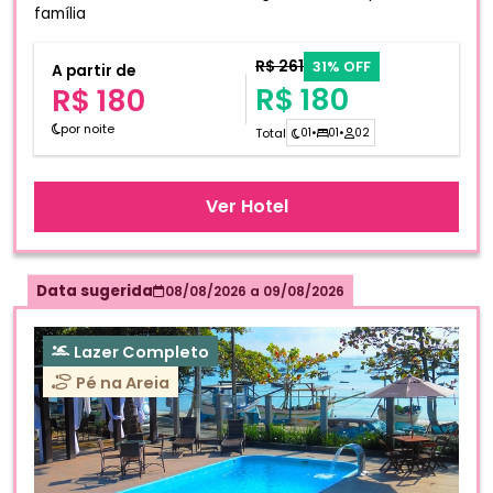
família
R$ 261
31% OFF
A partir de
R$ 180
R$ 180
por noite
Total
01
•
01
•
02
Ver Hotel
Data sugerida
08/08/2026
a
09/08/2026
Lazer Completo
Pé na Areia