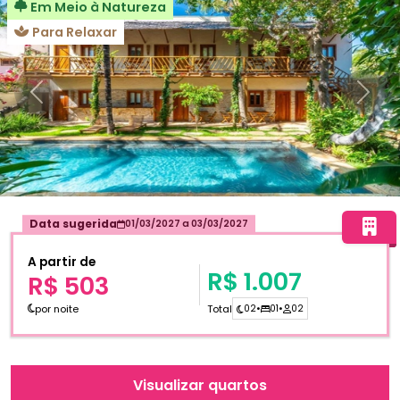
Em Meio à Natureza
Para Relaxar
Anterior
Próxi
Data sugerida
01/03/2027
a
03/03/2027
A partir de
R$ 1.007
R$ 503
por noite
Total
02
•
01
•
02
Visualizar quartos