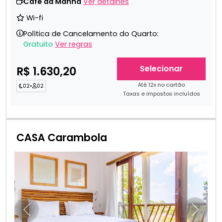
Café da Manhã
Ver detalhes
Wi-fi
Política de Cancelamento do Quarto:
Gratuito
Ver regras
Selecionar
R$ 1.630,20
Até 12x no cartão
02
•
02
Taxas e impostos incluídos
CASA Carambola
Anterior
Próxim