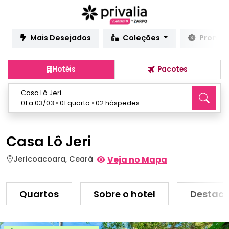
Mais Desejados
Coleções
Promo
Hotéis
Pacotes
Casa Lô Jeri
01 a 03/03 • 01 quarto • 02 hóspedes
Casa Lô Jeri
Jericoacoara, Ceará
Veja no Mapa
Quartos
Sobre o hotel
Destaq