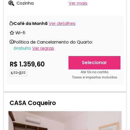
Cozinha
Ver mais
Café da Manhã
Ver detalhes
Wi-fi
Política de Cancelamento do Quarto:
Gratuito
Ver regras
Selecionar
R$ 1.359,60
Até 12x no cartão
02
•
02
Taxas e impostos incluídos
CASA Coqueiro