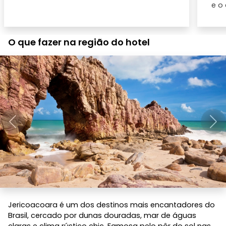
e o
O que fazer na região do hotel
Anterior
Pró
Jericoacoara é um dos destinos mais encantadores do
Brasil, cercado por dunas douradas, mar de águas
claras e clima rústico chic. Famosa pelo pôr do sol nas