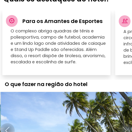
Para os Amantes de Esportes
O complexo abriga quadras de tênis e
A p
poliesportiva, campo de futebol, academia
circ
e um lindo lago onde atividades de caiaque
inf
e Stand Up Paddle são oferecidas. Além
de 
disso, o resort dispõe de tirolesa, arvorismo,
bri
escalada e escolinha de surfe.
exc
O que fazer na região do hotel