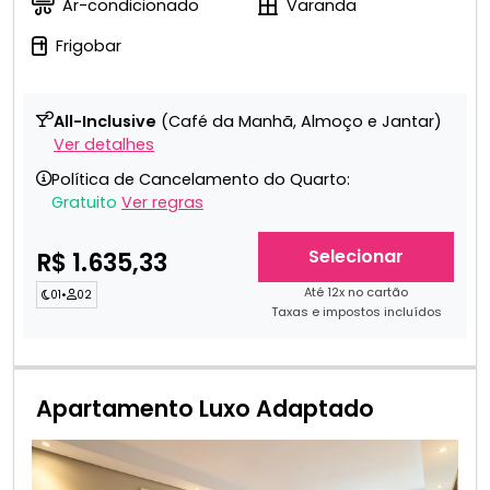
Ar-condicionado
Varanda
Frigobar
All-Inclusive
(Café da Manhã, Almoço e Jantar)
Ver detalhes
Política de Cancelamento do Quarto:
Gratuito
Ver regras
Selecionar
R$ 1.635,33
Até 12x no cartão
01
•
02
Taxas e impostos incluídos
Apartamento Luxo Adaptado