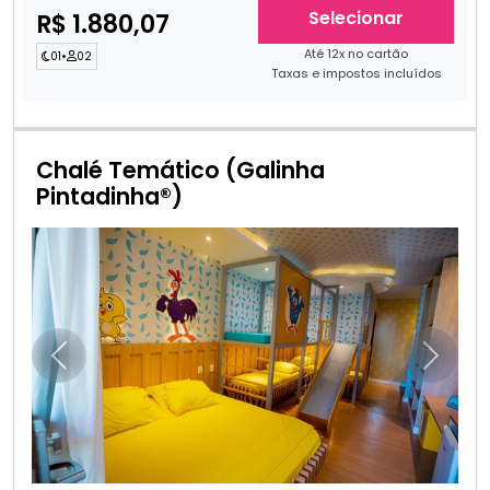
Selecionar
R$ 1.880,07
Até 12x no cartão
01
•
02
Taxas e impostos incluídos
Chalé Temático (Galinha
Pintadinha®)
Anterior
Próxim