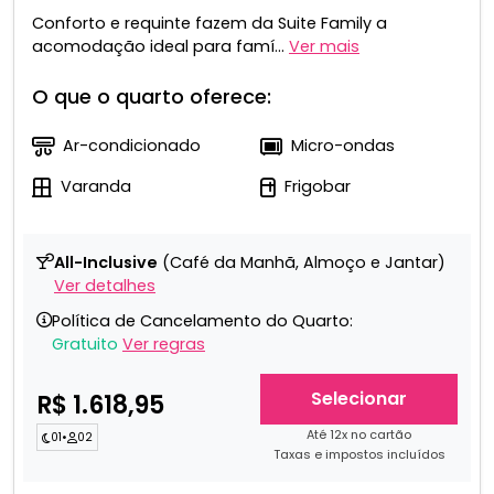
Conforto e requinte fazem da Suite Family a
acomodação ideal para famí...
Ver mais
O que o quarto oferece:
Ar-condicionado
Micro-ondas
Varanda
Frigobar
All-Inclusive
(Café da Manhã, Almoço e Jantar)
Ver detalhes
Política de Cancelamento do Quarto:
Gratuito
Ver regras
Selecionar
R$ 1.618,95
Até 12x no cartão
01
•
02
Taxas e impostos incluídos