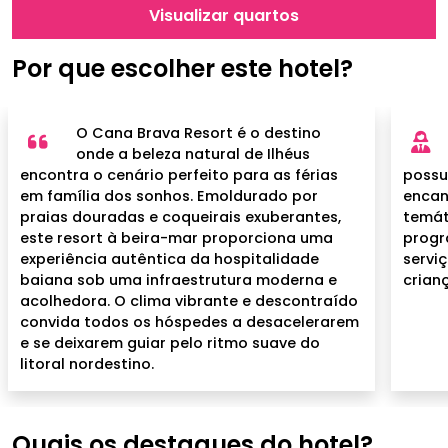
Visualizar quartos
Por que escolher este hotel?
O Cana Brava Resort é o destino
onde a beleza natural de Ilhéus
encontra o cenário perfeito para as férias
possu
em família dos sonhos. Emoldurado por
encan
praias douradas e coqueirais exuberantes,
temát
este resort à beira-mar proporciona uma
progr
experiência autêntica da hospitalidade
servi
baiana sob uma infraestrutura moderna e
crianç
acolhedora. O clima vibrante e descontraído
convida todos os hóspedes a desacelerarem
e se deixarem guiar pelo ritmo suave do
litoral nordestino.
Quais os destaques do hotel?