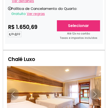
Ver detalhes
Política de Cancelamento do Quarto:
Gratuito
Ver regras
Selecionar
R$ 1.650,69
Até 12x no cartão
01
•
02
Taxas e impostos incluídos
Chalé Luxo
Anterior
Próxim