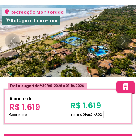
Recreação Monitorada
Refúgio à beira-mar
Anterior
Próxi
Data sugerida
30/09/2026
a
01/10/2026
A partir de
R$ 1.619
R$ 1.619
por noite
Total
01
•
01
•
02