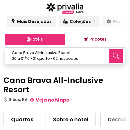
Mais Desejados
Coleções
Promo
Hotéis
Pacotes
Cana Brava All-Inclusive Resort
30 a 01/10 • 01 quarto • 02 hóspedes
Cana Brava All-Inclusive
Resort
Ilhéus, BA
Veja no Mapa
Quartos
Sobre o hotel
Destaq